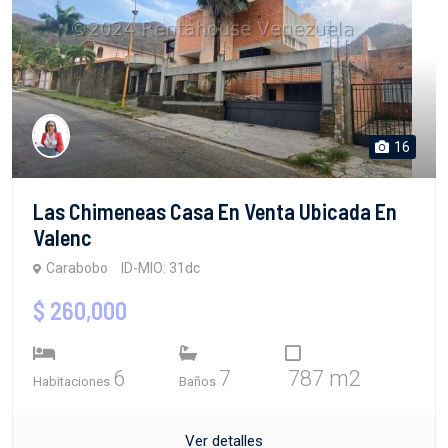
16
Las Chimeneas Casa En Venta Ubicada En
Valenc
Carabobo
ID-MIO: 31dc
$ 260,000
6
7
787 m2
Habitaciones
Baños
Ver detalles