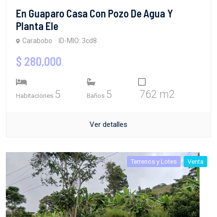
En Guaparo Casa Con Pozo De Agua Y
Planta Ele
Carabobo
ID-MIO: 3cd8
$ 280,000
5
5
762 m2
Habitaciones
Baños
Ver detalles
Terrenos y Lotes
Venta