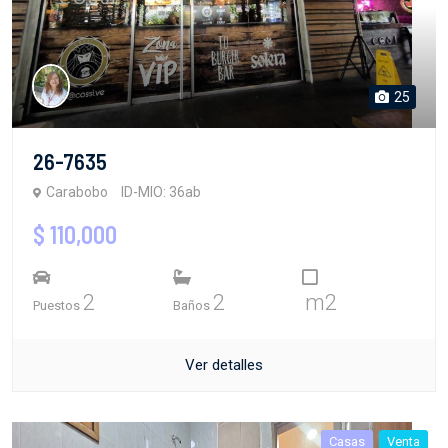
25
26-7635
Carabobo
ID-MIO: 36ab
$ 110,000
2
2
m2
Puestos
Baños
Ver detalles
Casas
Venta