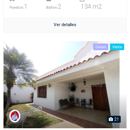
1
2
134 m2
Puestos
Baños
Ver detalles
Casas
Venta
21