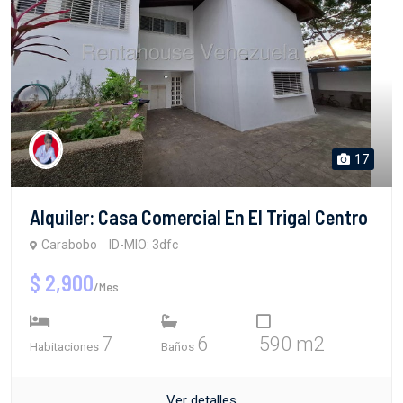
17
Alquiler: Casa Comercial En El Trigal Centro
Carabobo
ID-MIO: 3dfc
$ 2,900
/Mes
7
6
590 m2
Habitaciones
Baños
Ver detalles