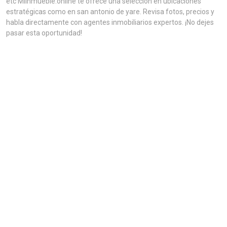
etc MiInmueble.online te ofrece una selección en ubicaciones
estratégicas como en san antonio de yare. Revisa fotos, precios y
habla directamente con agentes inmobiliarios expertos. ¡No dejes
pasar esta oportunidad!