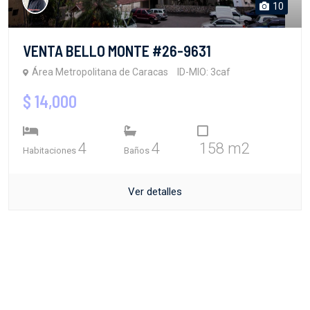
10
VENTA BELLO MONTE #26-9631
Área Metropolitana de Caracas
ID-MIO: 3caf
$ 14,000
4
4
158 m2
Habitaciones
Baños
Ver detalles