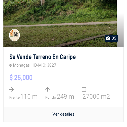
05
Se Vende Terreno En Caripe
Monagas
ID-MIO: 3827
$ 25,000
110 m
248 m
27000 m2
Frente
Fondo
Ver detalles