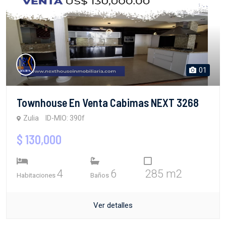
01
Townhouse En Venta Cabimas NEXT 3268
Zulia
ID-MIO: 390f
$ 130,000
4
6
285 m2
Habitaciones
Baños
Ver detalles