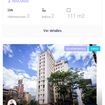
$ 160,000
3
2
111 m2
Habitaciones
Baños
Ver detalles
Apartamentos
Venta