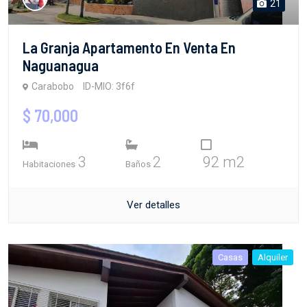
21
La Granja Apartamento En Venta En
Naguanagua
Carabobo
ID-MIO: 3f6f
$ 70,000
3
2
92 m2
Habitaciones
Baños
Ver detalles
Casas
Alquiler