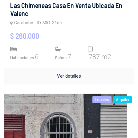
Las Chimeneas Casa En Venta Ubicada En
Valenc
Carabobo
ID-MIO: 31dc
$ 260,000
6
7
787 m2
Habitaciones
Baños
Ver detalles
Locales
Alquiler