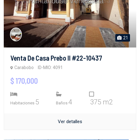
21
Venta De Casa Prebo II #22-10437
Carabobo
ID-MIO: 4091
$ 170,000
5
4
375 m2
Habitaciones
Baños
Ver detalles