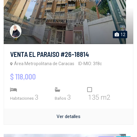
12
VENTA EL PARAISO #26-18814
Área Metropolitana de Caracas
ID-MIO: 3f8c
$ 118,000
3
3
135 m2
Habitaciones
Baños
Ver detalles