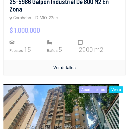
25-5986 Galpón Industrial De 800 M2 En
Zona
Carabobo
ID-MIO: 22ec
$ 1,000,000
15
5
2900 m2
Puestos
Baños
Ver detalles
Apartamentos
Venta