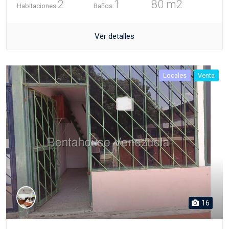
2
1
80 m2
Habitaciones
Baños
Ver detalles
Locales
Venta
16