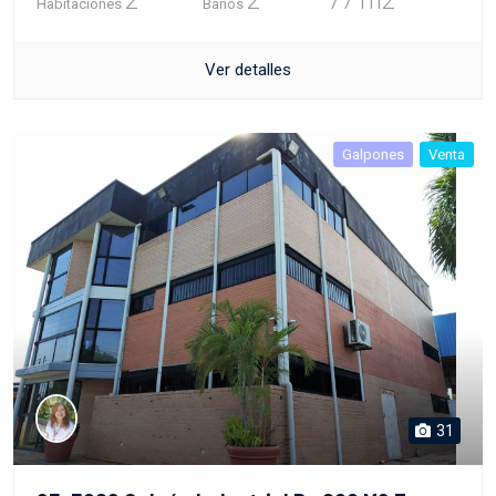
2
2
77 m2
Habitaciones
Baños
Ver detalles
Galpones
Venta
31