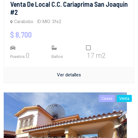
Venta De Local C.C. Cariaprima San Joaquin
#2
Carabobo
ID-MIO: 3fe2
$ 8,700
0
17 m2
Puestos
Baños
Ver detalles
Casas
Venta