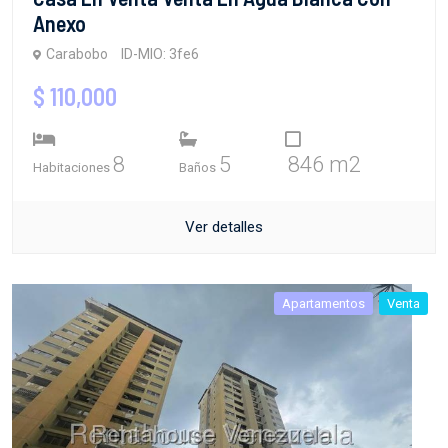
Anexo
Carabobo
ID-MIO: 3fe6
$ 110,000
8
5
846 m2
Habitaciones
Baños
Ver detalles
Apartamentos
Venta