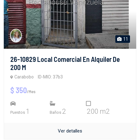
11
26-10829 Local Comercial En Alquiler De
200 M
Carabobo
ID-MIO: 37b3
$ 350
/Mes
1
2
200 m2
Puestos
Baños
Ver detalles