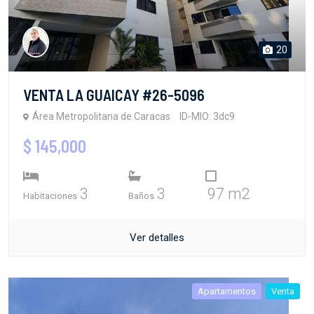
20
VENTA LA GUAICAY #26-5096
Área Metropolitana de Caracas
ID-MIO: 3dc9
$ 145,000
3
3
97 m2
Habitaciones
Baños
Ver detalles
Apartamentos
Venta