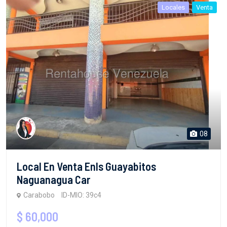
Locales
Venta
08
Local En Venta Enls Guayabitos
Naguanagua Car
Carabobo
ID-MIO: 39c4
$ 60,000