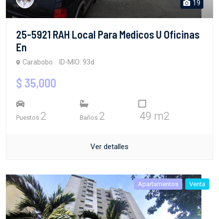
19
25-5921 RAH Local Para Medicos U Oficinas
En
Carabobo
ID-MIO: 93d
$ 35,000
2
2
49 m2
Puestos
Baños
Ver detalles
Apartamentos
Venta