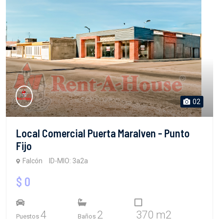
02
Local Comercial Puerta MaraIven - Punto
Fijo
Falcón
ID-MIO: 3a2a
$ 0
4
2
370 m2
Puestos
Baños