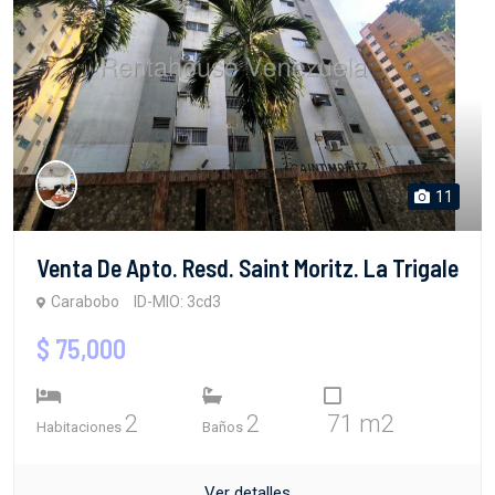
11
Venta De Apto. Resd. Saint Moritz. La Trigale
Carabobo
ID-MIO: 3cd3
$ 75,000
2
2
71 m2
Habitaciones
Baños
Ver detalles