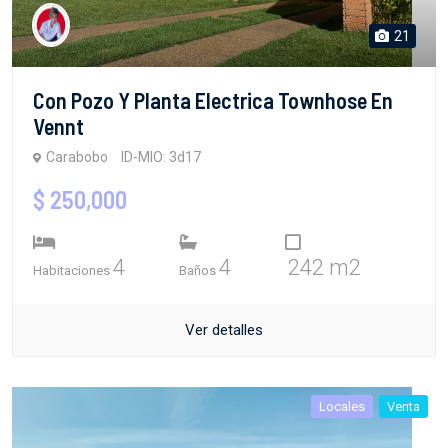
21
Con Pozo Y Planta Electrica Townhose En
Vennt
Carabobo
ID-MIO: 3d17
$ 250,000
4
4
242 m2
Habitaciones
Baños
Ver detalles
Locales
Venta