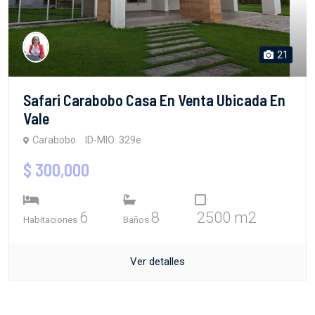
21
Safari Carabobo Casa En Venta Ubicada En
Vale
Carabobo
ID-MIO: 329e
$ 300,000
6
8
2500 m2
Habitaciones
Baños
Ver detalles