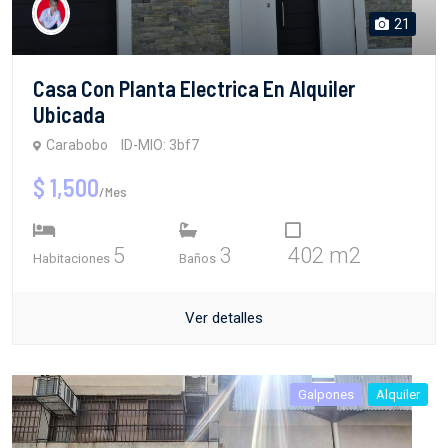
21
Casa Con Planta Electrica En Alquiler
Ubicada
Carabobo
ID-MIO: 3bf7
$ 1,500
/Mes
5
3
402 m2
Habitaciones
Baños
Ver detalles
Galpones
Alquiler