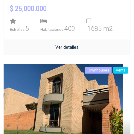
$ 25,000,000
5
409
1685 m2
Estrellas
Habitaciones
Ver detalles
Townhouses
Venta