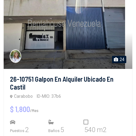
24
26-10751 Galpon En Alquiler Ubicado En
Castil
Carabobo
ID-MIO: 37b6
$ 1,800
/Mes
2
5
540 m2
Puestos
Baños