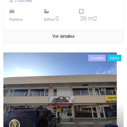
/Mes
0
36 m2
Puestos
Baños
Ver detalles
Locales
Venta