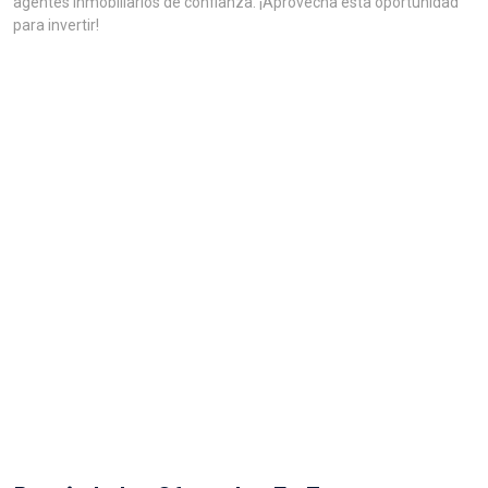
agentes inmobiliarios de confianza. ¡Aprovecha esta oportunidad
para invertir!