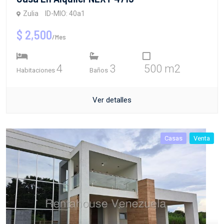
Zulia
ID-MIO: 40a1
$ 2,500
/Mes
4
3
500 m2
Habitaciones
Baños
Ver detalles
Casas
Venta