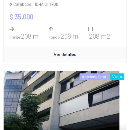
Carabobo
ID-MIO: 190b
$ 35,000
208 m
208 m
208 m2
Frente
Fondo
Ver detalles
Apartamentos
Venta