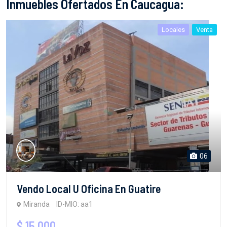
Inmuebles Ofertados En Caucagua:
Locales
Venta
06
Vendo Local U Oficina En Guatire
Miranda
ID-MIO: aa1
$ 15,000