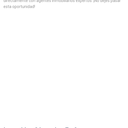
directamente con agentes inmobiliarios expertos. ¡No dejes pasar
esta oportunidad!