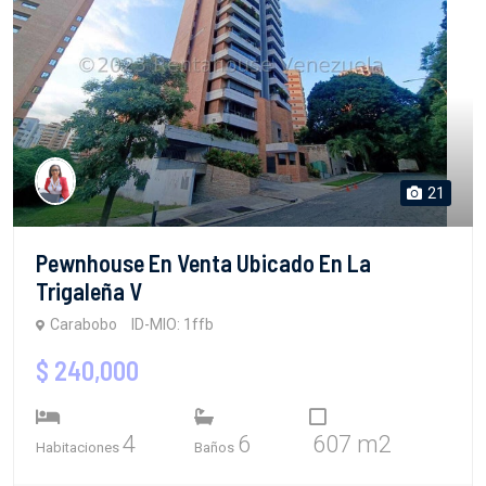
21
Pewnhouse En Venta Ubicado En La
Trigaleña V
Carabobo
ID-MIO: 1ffb
$ 240,000
4
6
607 m2
Habitaciones
Baños