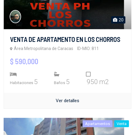
20
VENTA DE APARTAMENTO EN LOS CHORROS
Área Metropolitana de Caracas
ID-MIO: 811
$ 590,000
5
5
950 m2
Habitaciones
Baños
Ver detalles
Apartamentos
Venta