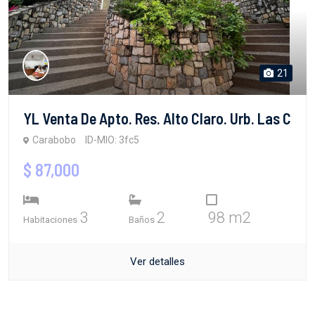
21
YL Venta De Apto. Res. Alto Claro. Urb. Las C
Carabobo
ID-MIO: 3fc5
$ 87,000
3
2
98 m2
Habitaciones
Baños
Ver detalles