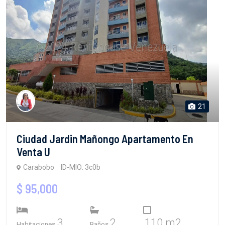
21
Ciudad Jardin Mañongo Apartamento En
Venta U
Carabobo
ID-MIO: 3c0b
$ 95,000
3
2
110 m2
Habitaciones
Baños