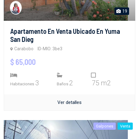
19
Apartamento En Venta Ubicado En Yuma
San Dieg
Carabobo
ID-MIO: 3be3
$ 65,000
3
2
75 m2
Habitaciones
Baños
Ver detalles
Galpones
Venta