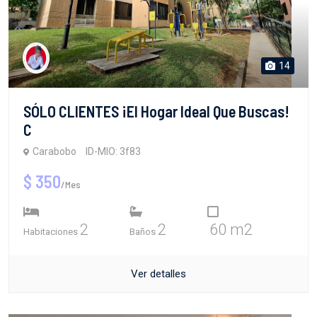
14
SÓLO CLIENTES ¡El Hogar Ideal Que Buscas!
C
Carabobo
ID-MIO: 3f83
$ 350
/Mes
2
2
60 m2
Habitaciones
Baños
Ver detalles