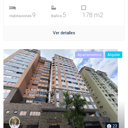
9
5
178 m2
Habitaciones
Baños
Ver detalles
Apartamentos
Alquiler
23