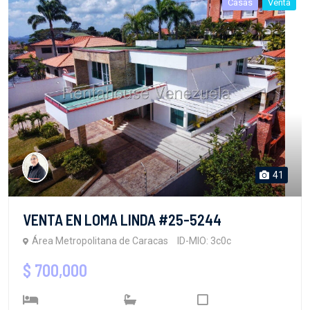
Casas
Venta
41
VENTA EN LOMA LINDA #25-5244
Área Metropolitana de Caracas
ID-MIO: 3c0c
$ 700,000