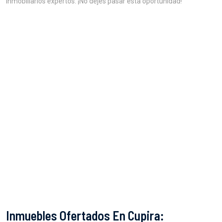
inmobiliarios expertos. ¡No dejes pasar esta oportunidad!
Inmuebles Ofertados En Cupira: