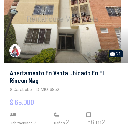
21
Apartamento En Venta Ubicado En El
Rincon Nag
Carabobo
ID-MIO: 38b2
$ 65,000
2
2
58 m2
Habitaciones
Baños