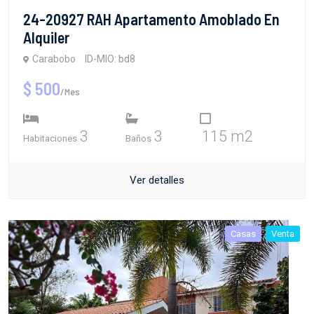
24-20927 RAH Apartamento Amoblado En
Alquiler
Carabobo
ID-MIO: bd8
$ 500
/Mes
3
3
115 m2
Habitaciones
Baños
Ver detalles
Casas
Venta