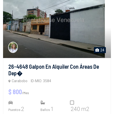
24
26-4648 Galpon En Alquiler Con Áreas De
Dep�
Carabobo
ID-MIO: 3584
$ 800
/Mes
2
1
240 m2
Puestos
Baños