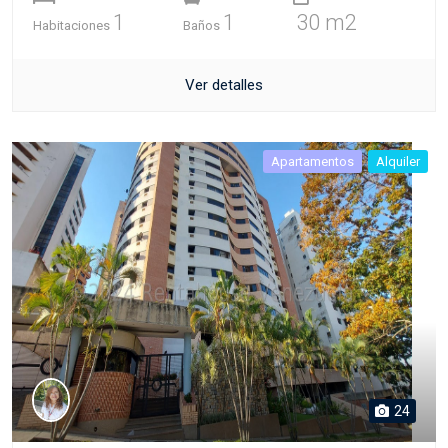
1
1
30 m2
Habitaciones
Baños
Ver detalles
Apartamentos
Alquiler
24