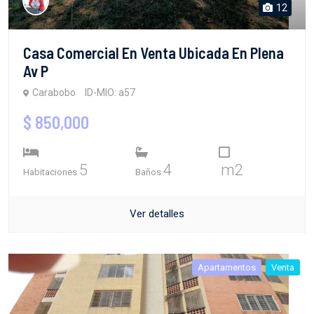
12
Casa Comercial En Venta Ubicada En Plena
Av P
Carabobo
ID-MIO: a57
$ 850,000
5
4
m2
Habitaciones
Baños
Ver detalles
Apartamentos
Venta