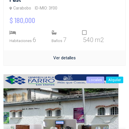
Carabobo
ID-MIO: 3f00
$ 180,000
6
7
540 m2
Habitaciones
Baños
Ver detalles
Locales
Alquiler