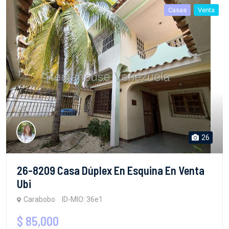
Casas
Venta
26
26-8209 Casa Dúplex En Esquina En Venta
Ubi
Carabobo
ID-MIO: 36e1
$ 85,000