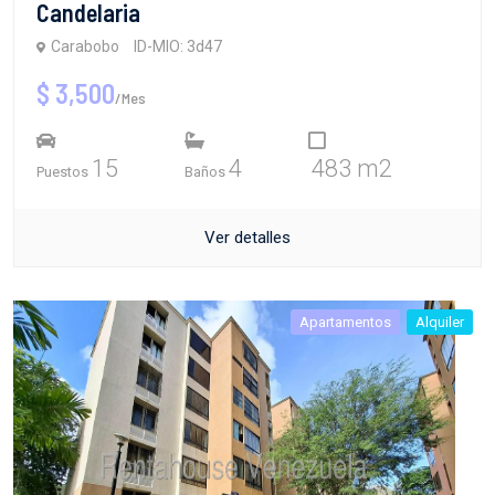
Candelaria
Carabobo
ID-MIO: 3d47
$ 3,500
/Mes
15
4
483 m2
Puestos
Baños
Ver detalles
Apartamentos
Alquiler