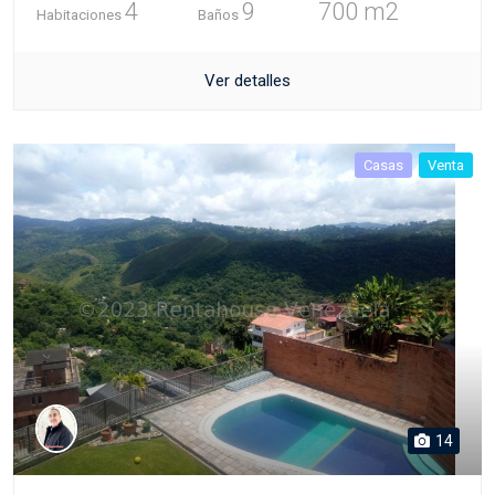
4
9
700 m2
Habitaciones
Baños
Ver detalles
Casas
Venta
14