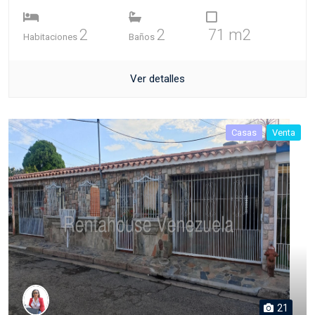
2
2
71 m2
Habitaciones
Baños
Ver detalles
Casas
Venta
21