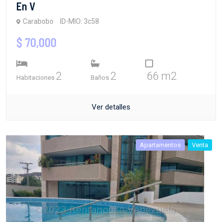
En V
Carabobo
ID-MIO: 3c58
$ 70,000
2
2
66 m2
Habitaciones
Baños
Ver detalles
Apartamentos
Venta