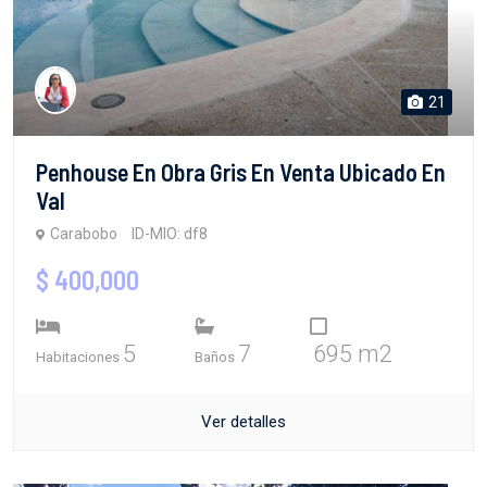
21
Penhouse En Obra Gris En Venta Ubicado En
Val
Carabobo
ID-MIO: df8
$ 400,000
5
7
695 m2
Habitaciones
Baños
Ver detalles