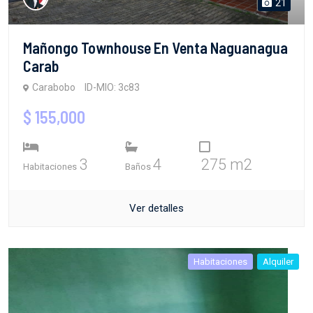
21
Mañongo Townhouse En Venta Naguanagua
Carab
Carabobo
ID-MIO: 3c83
$ 155,000
3
4
275 m2
Habitaciones
Baños
Ver detalles
Habitaciones
Alquiler