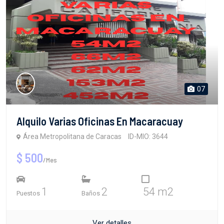
07
Alquilo Varias Oficinas En Macaracuay
Área Metropolitana de Caracas
ID-MIO: 3644
$ 500
/Mes
1
2
54 m2
Puestos
Baños
Ver detalles