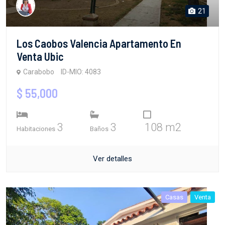
21
Los Caobos Valencia Apartamento En
Venta Ubic
Carabobo
ID-MIO: 4083
$ 55,000
3
3
108 m2
Habitaciones
Baños
Ver detalles
Casas
Venta