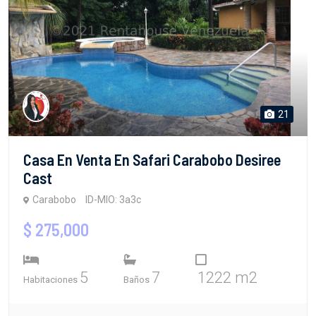
21
Casa En Venta En Safari Carabobo Desiree
Cast
Carabobo
ID-MIO: 3a3c
$ 275,000
5
7
1222 m2
Habitaciones
Baños