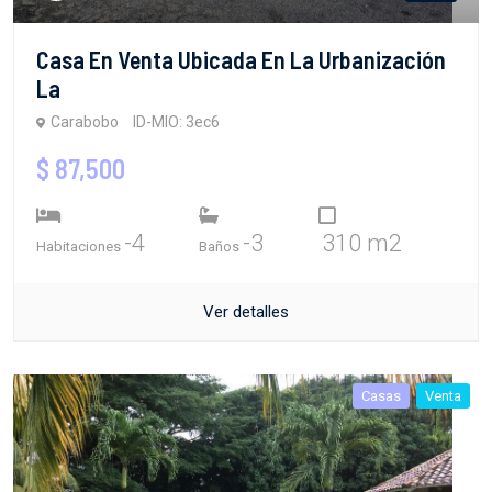
Casa En Venta Ubicada En La Urbanización
La
Carabobo
ID-MIO: 3ec6
$ 87,500
-4
-3
310 m2
Habitaciones
Baños
Ver detalles
Casas
Venta