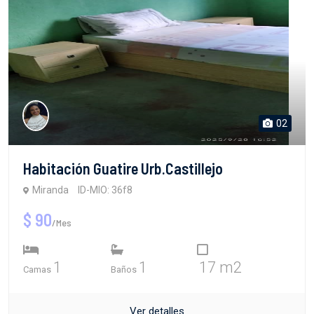
02
Habitación Guatire Urb.Castillejo
Miranda
ID-MIO: 36f8
$ 90
/Mes
1
1
17 m2
Camas
Baños
Ver detalles