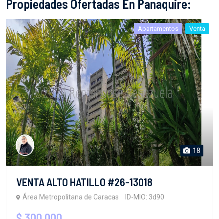
Propiedades Ofertadas En Panaquire:
Apartamentos
Venta
18
VENTA ALTO HATILLO #26-13018
Área Metropolitana de Caracas
ID-MIO: 3d90
$ 300,000