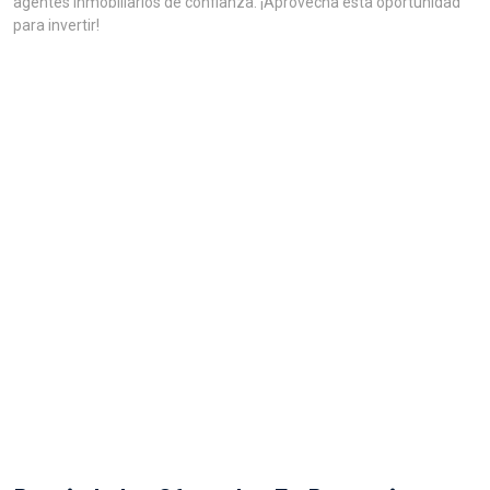
agentes inmobiliarios de confianza. ¡Aprovecha esta oportunidad
para invertir!