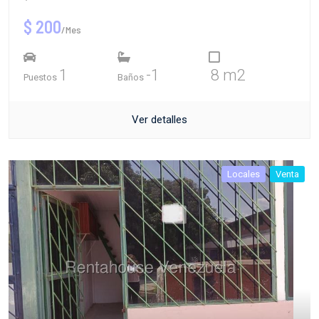
$ 200
/Mes
1
-1
8 m2
Puestos
Baños
Ver detalles
Locales
Venta