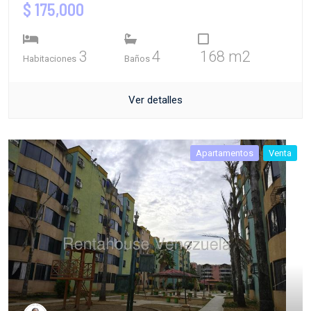
$ 175,000
3
4
168 m2
Habitaciones
Baños
Ver detalles
Apartamentos
Venta