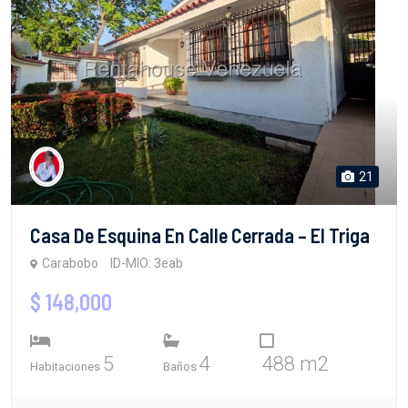
21
Casa De Esquina En Calle Cerrada – El Triga
Carabobo
ID-MIO: 3eab
$ 148,000
5
4
488 m2
Habitaciones
Baños