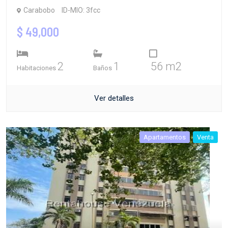
Carabobo
ID-MIO: 3fcc
$ 49,000
2
1
56 m2
Habitaciones
Baños
Ver detalles
Apartamentos
Venta