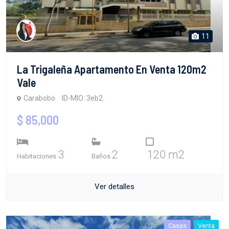
11
La Trigaleña Apartamento En Venta 120m2
Vale
Carabobo
ID-MIO: 3eb2
$ 85,000
3
2
120 m2
Habitaciones
Baños
Ver detalles
Casas
Venta