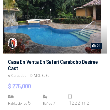
21
Casa En Venta En Safari Carabobo Desiree
Cast
Carabobo
ID-MIO: 3a3c
$ 275,000
5
7
1222 m2
Habitaciones
Baños