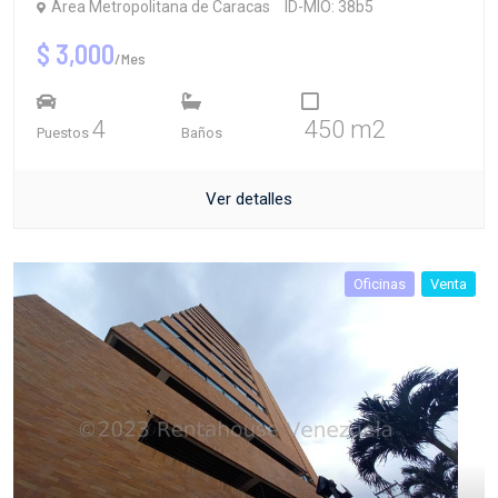
Área Metropolitana de Caracas
ID-MIO: 38b5
$ 3,000
/Mes
4
450 m2
Puestos
Baños
Ver detalles
Oficinas
Venta