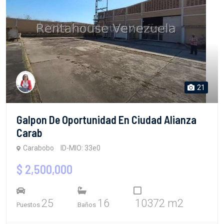
21
Galpon De Oportunidad En Ciudad Alianza
Carab
Carabobo
ID-MIO: 33e0
$ 2,500,000
25
16
10372 m2
Puestos
Baños