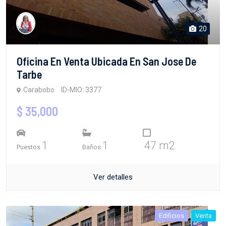
20
Oficina En Venta Ubicada En San Jose De
Tarbe
Carabobo
ID-MIO: 3377
$ 35,000
1
1
47 m2
Puestos
Baños
Ver detalles
Edificios
Venta