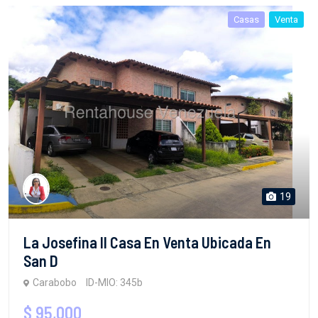
Casas
Venta
19
La Josefina II Casa En Venta Ubicada En
San D
Carabobo
ID-MIO: 345b
$ 95,000