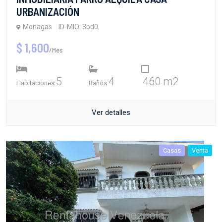
URBANIZACIÓN
Monagas
ID-MIO: 3bd0
$ 1,600
/Mes
5
4
460 m2
Habitaciones
Baños
Ver detalles
Casas
Venta