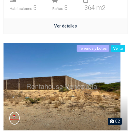
5
3
364 m2
Habitaciones
Baños
Ver detalles
Terrenos y Lotes
Venta
02