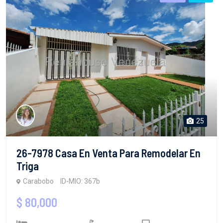
25
26-7978 Casa En Venta Para Remodelar En
Triga
Carabobo
ID-MIO: 367b
$ 80,000