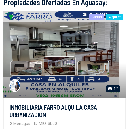
Propiedades Ofertadas En Aguasay:
Casas
Alquiler
17
INMOBILIARIA FARRO ALQUILA CASA
URBANIZACIÓN
Monagas
ID-MIO: 3bd0