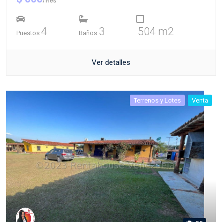
4
3
504 m2
Puestos
Baños
Ver detalles
Terrenos y Lotes
Venta