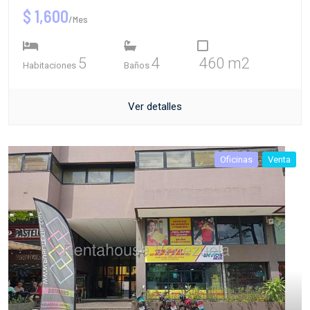
$ 1,600
/Mes
5
4
460 m2
Habitaciones
Baños
Ver detalles
Oficinas
Venta