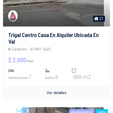
21
Trigal Centro Casa En Alquiler Ubicada En
Val
Carabobo
ID-MIO: 3a20
$ 2,900
/Mes
7
6
589 m2
Habitaciones
Baños
Ver detalles
Apartamentos
Venta