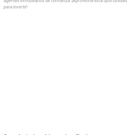
agentes inmobiliarios de confianza. ¡Aprovecha esta oportunidad
para invertir!