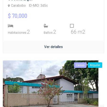
Carabobo
ID-MIO: 3d5c
$ 70,000
2
2
66 m2
Habitaciones
Baños
Ver detalles
Casas
Alquiler