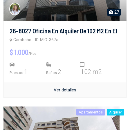
27
26-8027 Oficina En Alquiler De 102 M2 En El
Carabobo
ID-MIO: 367a
$ 1,000
/Mes
1
2
102 m2
Puestos
Baños
Ver detalles
Apartamentos
Alquiler