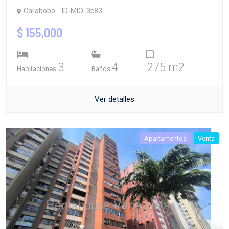
Carabobo
ID-MIO: 3c83
$ 155,000
3
4
275 m2
Habitaciones
Baños
Ver detalles
Apartamentos
Venta