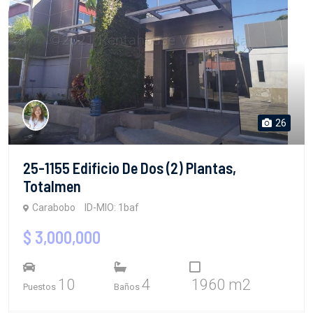
26
25-1155 Edificio De Dos (2) Plantas,
Totalmen
Carabobo
ID-MIO: 1baf
$ 3,000,000
10
4
1960 m2
Puestos
Baños