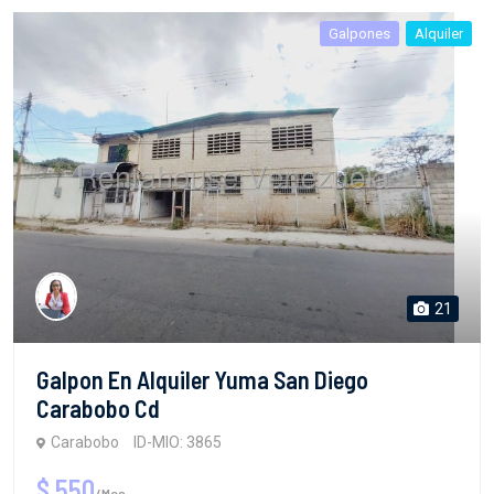
Galpones
Alquiler
21
Galpon En Alquiler Yuma San Diego
Carabobo Cd
Carabobo
ID-MIO: 3865
$ 550
/Mes