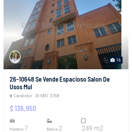
16
26-10648 Se Vende Espacioso Salon De
Usos Mul
Carabobo
ID-MIO: 37b8
$ 136,950
7
2
249 m2
Puestos
Baños