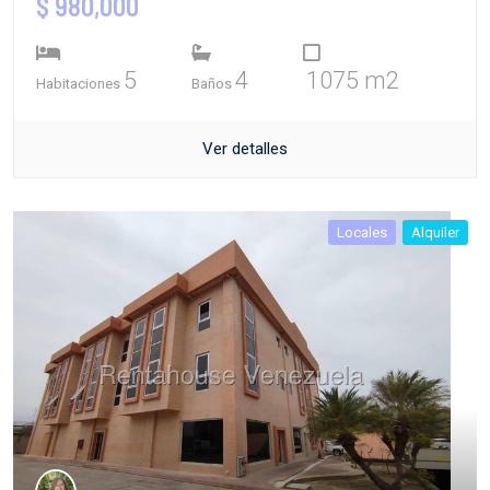
$ 980,000
5
4
1075 m2
Habitaciones
Baños
Ver detalles
Locales
Alquiler