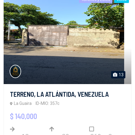
13
TERRENO, LA ATLÁNTIDA, VENEZUELA
La Guaira
ID-MIO: 357c
$ 140,000