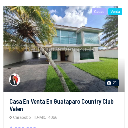
Casas
Venta
21
Casa En Venta En Guataparo Country Club
Valen
Carabobo
ID-MIO: 40b6