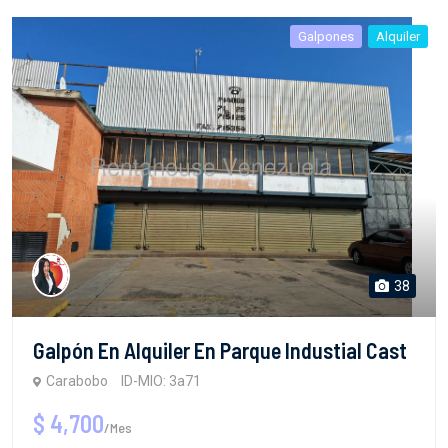
Galpones
Alquiler
38
Galpón En Alquiler En Parque Industial Cast
Carabobo
ID-MIO: 3a71
$ 4,700
/Mes