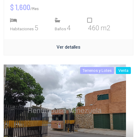
$ 1,600
/Mes
5
4
460 m2
Habitaciones
Baños
Ver detalles
Terrenos y Lotes
Venta