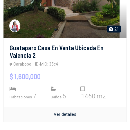
21
Guataparo Casa En Venta Ubicada En
Valencia 2
Carabobo
ID-MIO: 35c4
$ 1,600,000
7
6
1460 m2
Habitaciones
Baños
Ver detalles