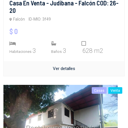
Casa En Venta - Judibana - Falcón COD: 26-
20
Falcón
ID-MIO: 3f49
$ 0
3
3
628 m2
Habitaciones
Baños
Ver detalles
Casas
Venta