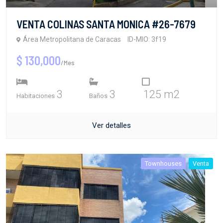
VENTA COLINAS SANTA MONICA #26-7679
Área Metropolitana de Caracas
ID-MIO: 3f19
$ 130,000
/Mes
3
3
125 m2
Habitaciones
Baños
Ver detalles
Townhouses
Venta