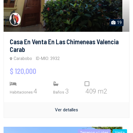
19
Casa En Venta En Las Chimeneas Valencia
Carab
Carabobo
ID-MIO: 3932
$ 120,000
4
3
409 m2
Habitaciones
Baños
Ver detalles
Terrenos y Lotes
Venta