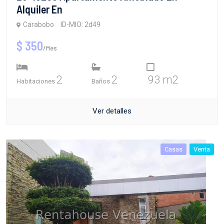
Alquiler En
Carabobo
ID-MIO: 2d49
$ 350
/Mes
2
2
93 m2
Habitaciones
Baños
Ver detalles
Casas
Venta