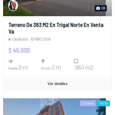
08
Terreno De 383 M2 En Trigal Norte En Venta
Va
Carabobo
ID-MIO: 3fc6
$ 45,000
0 m
0 m
383 m2
Frente
Fondo
Ver detalles
Locales
Venta