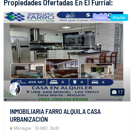
Propiedades Ofertadas En El Furrial:
Casas
Alquiler
17
INMOBILIARIA FARRO ALQUILA CASA
URBANIZACIÓN
Monagas
ID-MIO: 3bd0