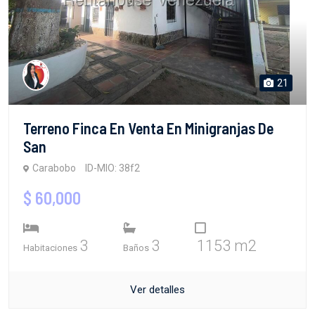
21
Terreno Finca En Venta En Minigranjas De
San
Carabobo
ID-MIO: 38f2
$ 60,000
3
3
1153 m2
Habitaciones
Baños
Ver detalles