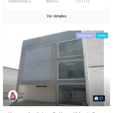
2
2
75 m2
Habitaciones
Baños
Ver detalles
Galpones
Venta
21