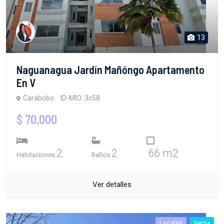
13
Naguanagua Jardín Mañóngo Apartamento
En V
Carabobo
ID-MIO: 3c58
$ 70,000
2
2
66 m2
Habitaciones
Baños
Ver detalles
Locales
Venta