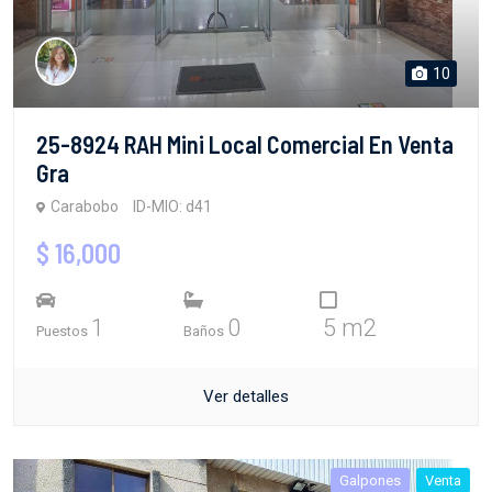
10
25-8924 RAH Mini Local Comercial En Venta
Gra
Carabobo
ID-MIO: d41
$ 16,000
1
0
5 m2
Puestos
Baños
Ver detalles
Galpones
Venta