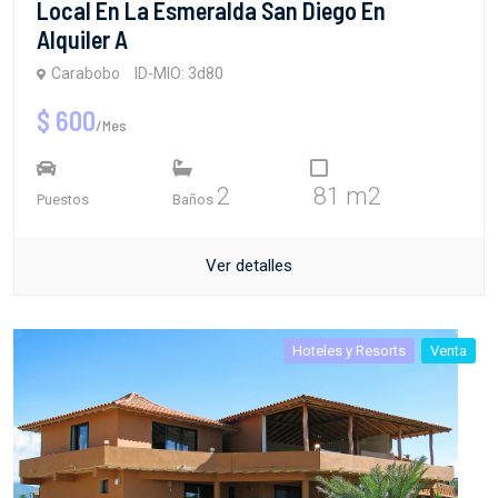
Local En La Esmeralda San Diego En
Alquiler A
Carabobo
ID-MIO: 3d80
$ 600
/Mes
2
81 m2
Puestos
Baños
Ver detalles
Hoteles y Resorts
Venta