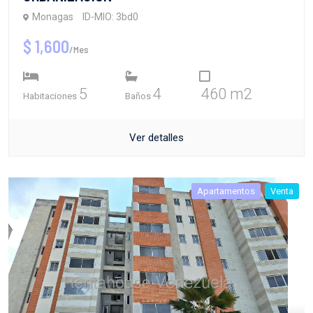
Monagas
ID-MIO: 3bd0
$ 1,600
/Mes
5
4
460 m2
Habitaciones
Baños
Ver detalles
Apartamentos
Venta