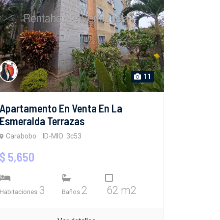
11
Apartamento En Venta En La
Esmeralda Terrazas
Carabobo
ID-MIO: 3c53
$ 5,650
3
2
62 m2
Habitaciones
Baños