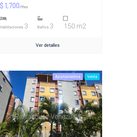
$ 1,700
/Mes
3
3
150 m2
Habitaciones
Baños
Ver detalles
Apartamentos
Venta