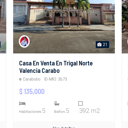
21
Casa En Venta En Trigal Norte
Valencia Carabo
Carabobo
ID-MIO: 3b73
$ 135,000
5
5
392 m2
Habitaciones
Baños