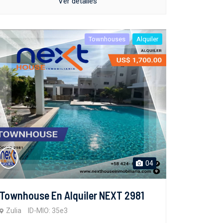
Ver detalles
Townhouses
Alquiler
04
Townhouse En Alquiler NEXT 2981
Zulia
ID-MIO: 35e3