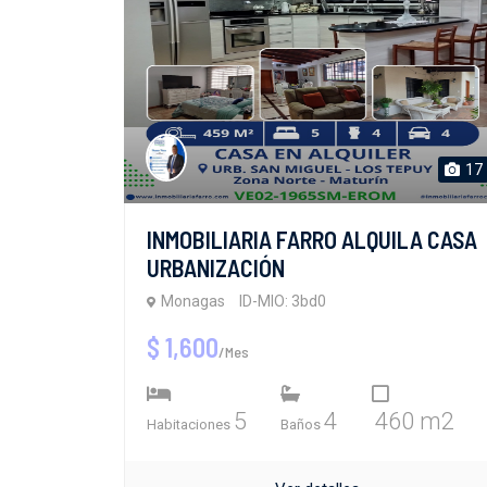
17
INMOBILIARIA FARRO ALQUILA CASA
URBANIZACIÓN
Monagas
ID-MIO: 3bd0
$ 1,600
/Mes
5
4
460 m2
Habitaciones
Baños