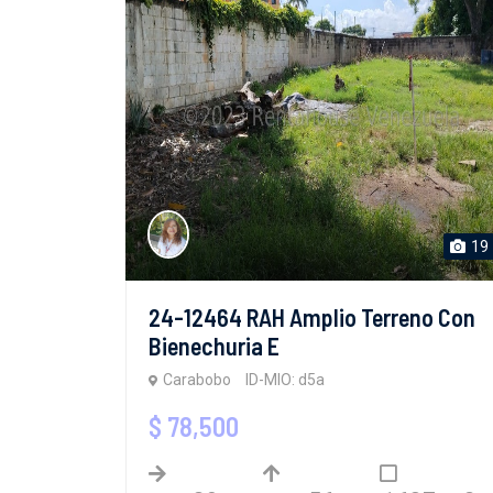
19
24-12464 RAH Amplio Terreno Con
Bienechuria E
Carabobo
ID-MIO: d5a
$ 78,500