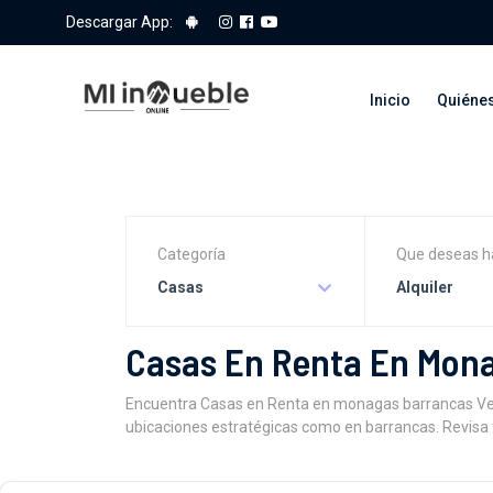
Descargar App:
Inicio
Quiéne
Categoría
Que deseas h
Casas
Alquiler
Casas En Renta En Mon
Encuentra Casas en Renta en monagas barrancas Vene
ubicaciones estratégicas como en barrancas. Revisa f