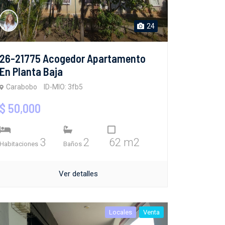
24
26-21775 Acogedor Apartamento
En Planta Baja
Carabobo
ID-MIO: 3fb5
$ 50,000
3
2
62 m2
Habitaciones
Baños
Ver detalles
Locales
Venta