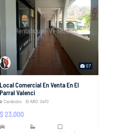
07
Local Comercial En Venta En El
Parral Valenci
Carabobo
ID-MIO: 3af0
$ 23,000