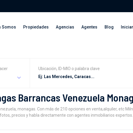
s Somos
Propiedades
Agencias
Agentes
Blog
Inicia
acer
Ubicación, ID-MIO o palabra clave
agas Barrancas Venezuela Mona
zuela, monagas. Con más de 210 opciones en venta,alquiler, etc MiInm
otos, precios y habla directamente con agentes inmobiliarios expertos.