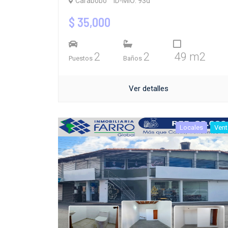
Carabobo
ID-MIO: 93d
$ 35,000
2
2
49 m2
Puestos
Baños
Ver detalles
Locales
Vent