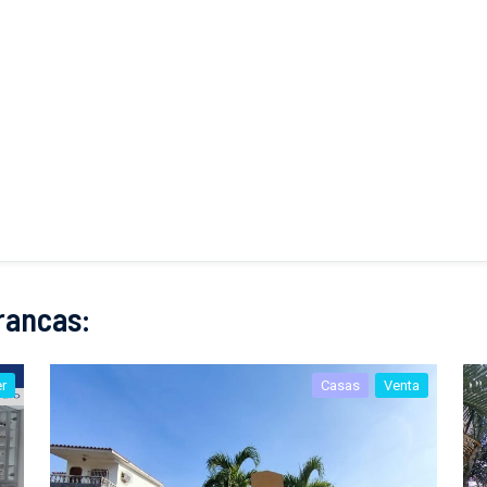
rancas:
er
Casas
Venta