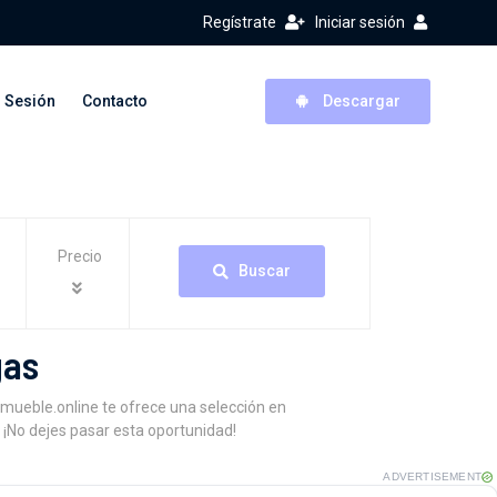
Regístrate
Iniciar sesión
r Sesión
Contacto
Descargar
Precio
Buscar
gas
ueble.online te ofrece una selección en
 ¡No dejes pasar esta oportunidad!
ADVERTISEMENT