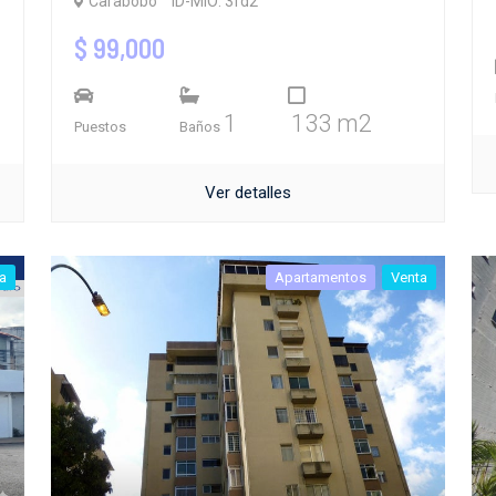
Carabobo
ID-MIO: 3fd2
$ 99,000
1
133 m2
Puestos
Baños
Ver detalles
a
Apartamentos
Venta