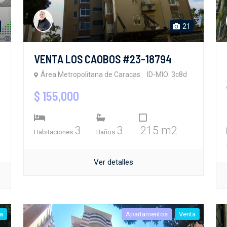
21
VENTA LOS CAOBOS #23-18794
Área Metropolitana de Caracas
ID-MIO: 3c8d
$ 155,000
3
3
215 m2
Habitaciones
Baños
Ver detalles
a
Apartamentos
Venta