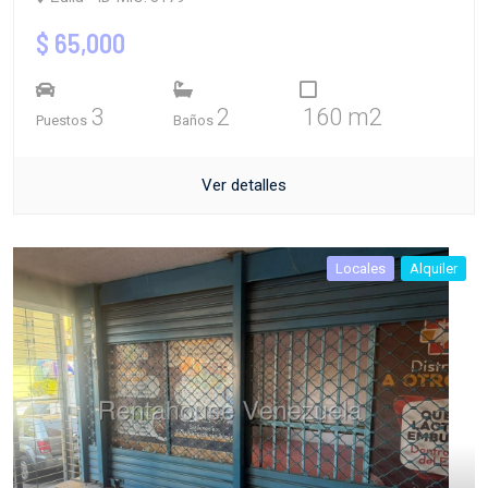
$ 65,000
3
2
160 m2
Puestos
Baños
Ver detalles
Locales
Alquiler