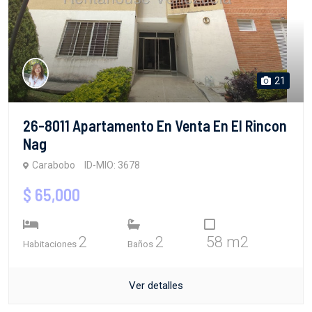
21
26-8011 Apartamento En Venta En El Rincon
Nag
Carabobo
ID-MIO: 3678
$ 65,000
2
2
58 m2
Habitaciones
Baños
Ver detalles