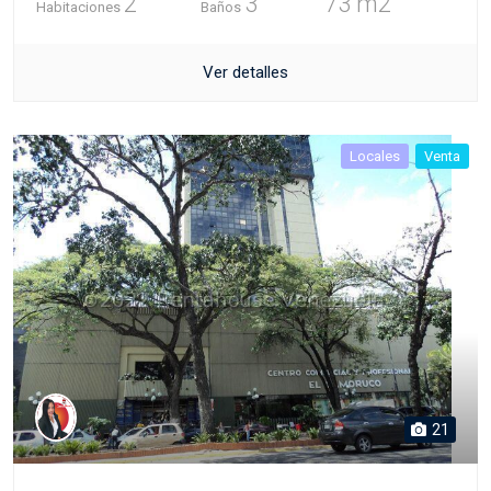
2
3
73 m2
Habitaciones
Baños
Ver detalles
Locales
Venta
21