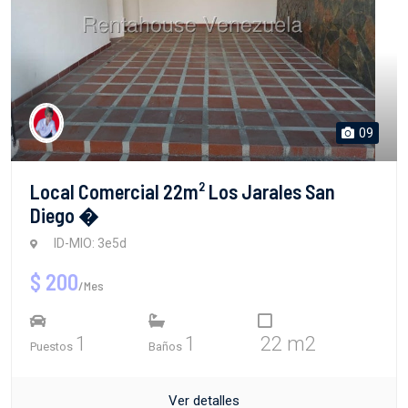
09
Local Comercial 22m² Los Jarales San
Diego �
ID-MIO: 3e5d
$ 200
/Mes
1
1
22 m2
Puestos
Baños
Ver detalles