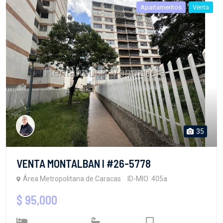
Apartamentos
Venta
35
VENTA MONTALBAN I #26-5778
Área Metropolitana de Caracas
ID-MIO: 405a
$ 95,000