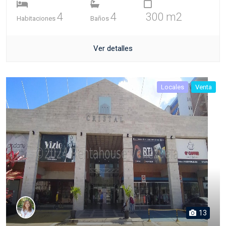
4
4
300 m2
Habitaciones
Baños
Ver detalles
Locales
Venta
13