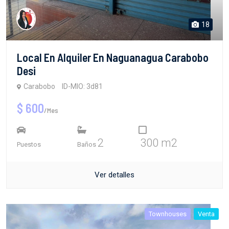
18
Local En Alquiler En Naguanagua Carabobo
Desi
Carabobo
ID-MIO: 3d81
$ 600
/Mes
2
300 m2
Puestos
Baños
Ver detalles
Townhouses
Venta