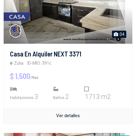
04
Casa En Alquiler NEXT 3371
Zulia
ID-MIO: 391c
$ 1,500
/Mes
3
2
1713 m2
Habitaciones
Baños
Ver detalles