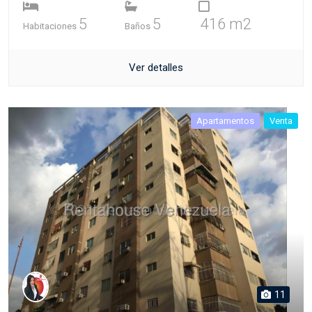
5
5
416 m2
Habitaciones
Baños
Ver detalles
Apartamentos
Venta
11