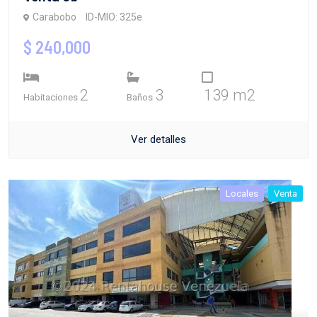
Carabobo
ID-MIO: 325e
$ 240,000
2
3
139 m2
Habitaciones
Baños
Ver detalles
Locales
Venta