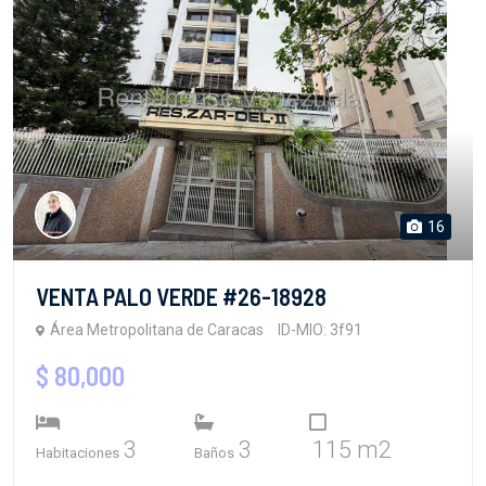
16
VENTA PALO VERDE #26-18928
Área Metropolitana de Caracas
ID-MIO: 3f91
$ 80,000
3
3
115 m2
Habitaciones
Baños