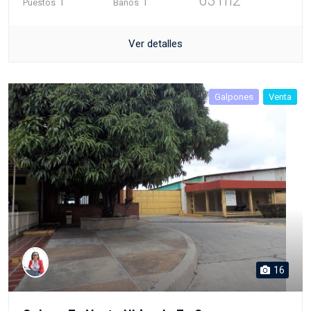
1
1
63 m2
Puestos
Baños
Ver detalles
Galpones
Venta
16