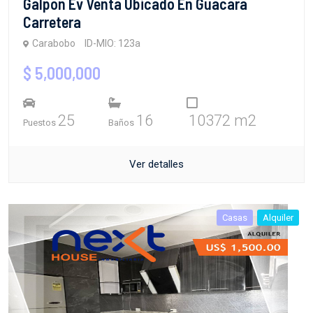
Galpon Ev Venta Ubicado En Guacara
Carretera
Carabobo
ID-MIO: 123a
$ 5,000,000
25
16
10372 m2
Puestos
Baños
Ver detalles
Casas
Alquiler