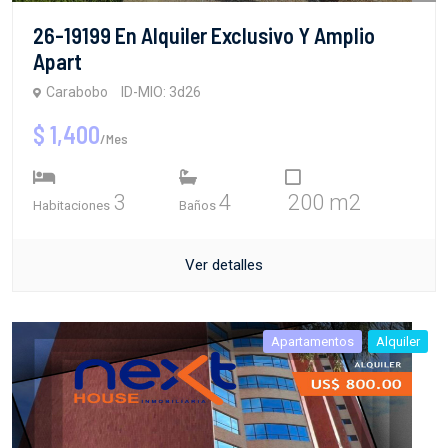
26-19199 En Alquiler Exclusivo Y Amplio
Apart
Carabobo
ID-MIO: 3d26
$ 1,400
/Mes
3
4
200 m2
Habitaciones
Baños
Ver detalles
Apartamentos
Alquiler