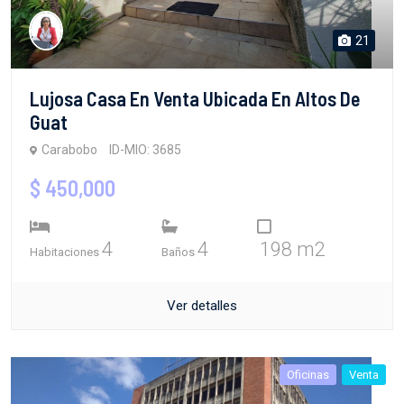
21
Lujosa Casa En Venta Ubicada En Altos De
Guat
Carabobo
ID-MIO: 3685
$ 450,000
4
4
198 m2
Habitaciones
Baños
Ver detalles
Oficinas
Venta