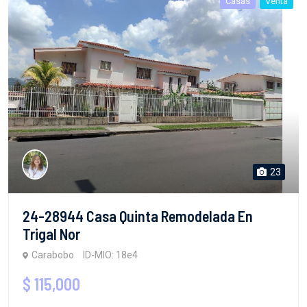
Casas
Venta
23
24-28944 Casa Quinta Remodelada En
Trigal Nor
Carabobo
ID-MIO: 18e4
$ 115,000