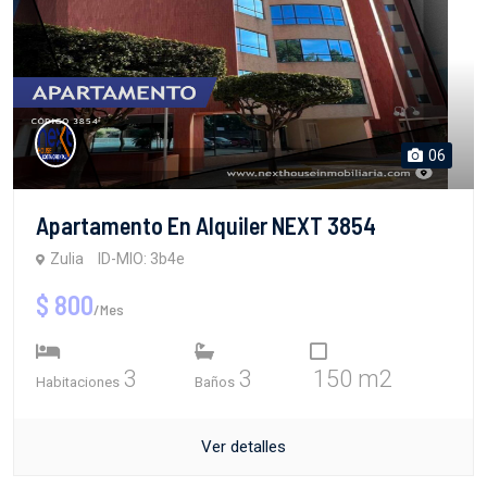
06
Apartamento En Alquiler NEXT 3854
Zulia
ID-MIO: 3b4e
$ 800
/Mes
3
3
150 m2
Habitaciones
Baños
Ver detalles