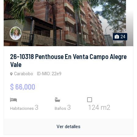
24
26-10318 Penthouse En Venta Campo Alegre
Vale
Carabobo
ID-MIO: 22e9
$ 66,000
3
3
124 m2
Habitaciones
Baños
Ver detalles