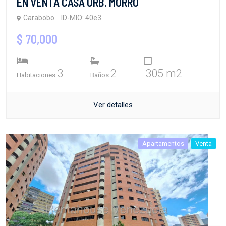
EN VENTA CASA URB. MORRO
Carabobo
ID-MIO: 40e3
$ 70,000
3
2
305 m2
Habitaciones
Baños
Ver detalles
Apartamentos
Venta