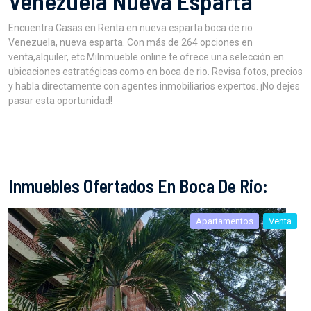
Venezuela Nueva Esparta
Encuentra Casas en Renta en nueva esparta boca de rio
Venezuela, nueva esparta. Con más de 264 opciones en
venta,alquiler, etc MiInmueble.online te ofrece una selección en
ubicaciones estratégicas como en boca de rio. Revisa fotos, precios
y habla directamente con agentes inmobiliarios expertos. ¡No dejes
pasar esta oportunidad!
Inmuebles Ofertados En Boca De Rio:
Apartamentos
Venta