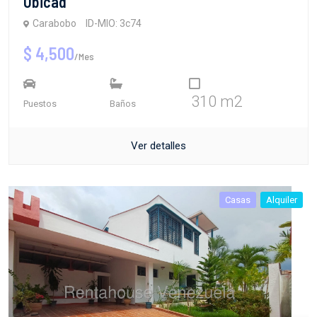
Ubicad
Carabobo
ID-MIO: 3c74
$ 4,500
/Mes
310 m2
Puestos
Baños
Ver detalles
Casas
Alquiler