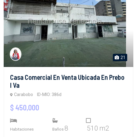
21
Casa Comercial En Venta Ubicada En Prebo
I Va
Carabobo
ID-MIO: 386d
$ 450,000
8
510 m2
Habitaciones
Baños