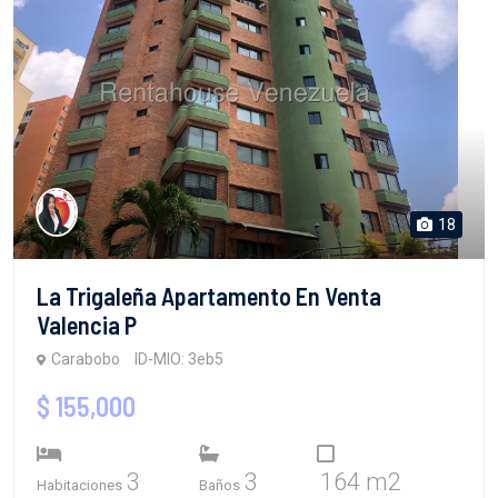
18
La Trigaleña Apartamento En Venta
Valencia P
Carabobo
ID-MIO: 3eb5
$ 155,000
3
3
164 m2
Habitaciones
Baños