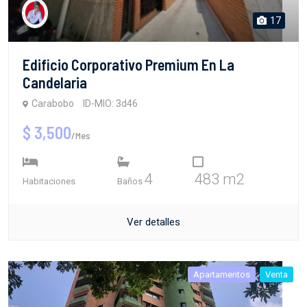
17
Edificio Corporativo Premium En La
Candelaria
Carabobo
ID-MIO: 3d46
$ 3,500
/Mes
4
483 m2
Habitaciones
Baños
Ver detalles
Apartamentos
Venta