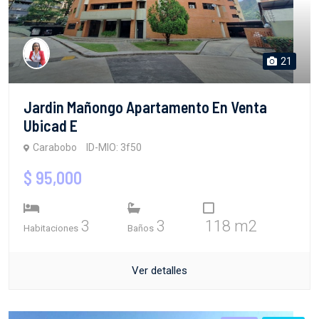
21
Jardin Mañongo Apartamento En Venta
Ubicad E
Carabobo
ID-MIO: 3f50
$ 95,000
3
3
118 m2
Habitaciones
Baños
Ver detalles