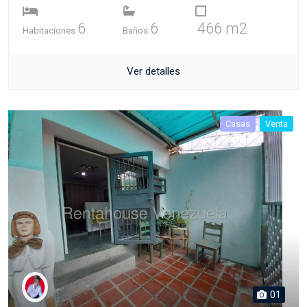
6
6
466 m2
Habitaciones
Baños
Ver detalles
Casas
Venta
01