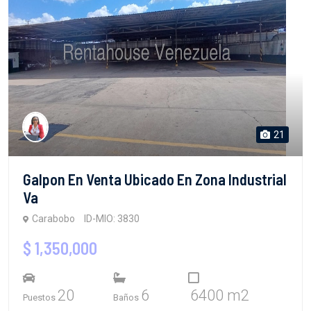
21
Galpon En Venta Ubicado En Zona Industrial
Va
Carabobo
ID-MIO: 3830
$ 1,350,000
20
6
6400 m2
Puestos
Baños