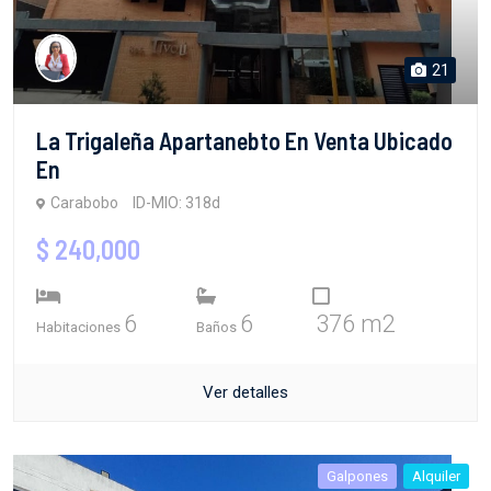
21
La Trigaleña Apartanebto En Venta Ubicado
En
Carabobo
ID-MIO: 318d
$ 240,000
6
6
376 m2
Habitaciones
Baños
Ver detalles
Galpones
Alquiler