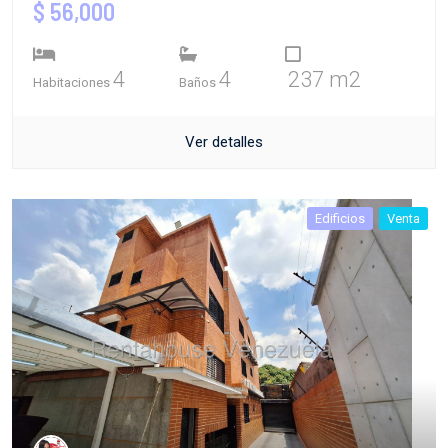
$ 56,000
4
4
237 m2
Habitaciones
Baños
Ver detalles
Edificios
Venta