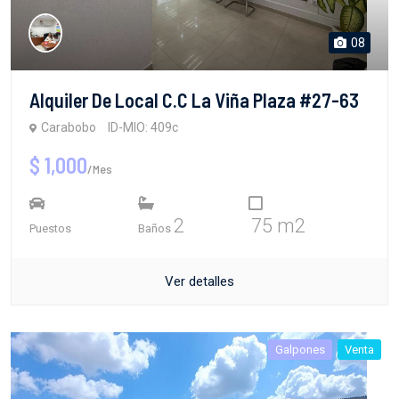
08
Alquiler De Local C.C La Viña Plaza #27-63
Carabobo
ID-MIO: 409c
$ 1,000
/Mes
2
75 m2
Puestos
Baños
Ver detalles
Galpones
Venta