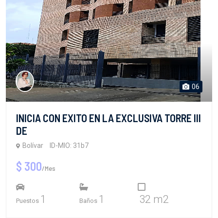
06
INICIA CON EXITO EN LA EXCLUSIVA TORRE III
DE
Bolívar
ID-MIO: 31b7
$ 300
/Mes
1
1
32 m2
Puestos
Baños