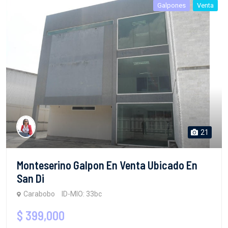
Galpones
Venta
21
Monteserino Galpon En Venta Ubicado En
San Di
Carabobo
ID-MIO: 33bc
$ 399,000