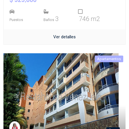
3
746 m2
Puestos
Baños
Ver detalles
Apartamentos