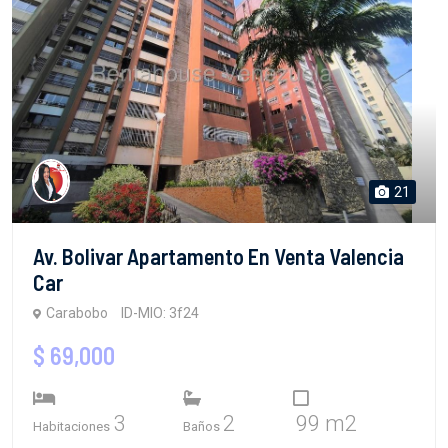
21
Av. Bolivar Apartamento En Venta Valencia
Car
Carabobo
ID-MIO: 3f24
$ 69,000
3
2
99 m2
Habitaciones
Baños