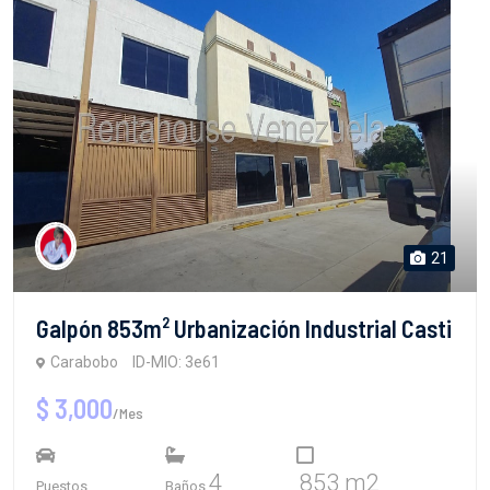
21
Galpón 853m² Urbanización Industrial Casti
Carabobo
ID-MIO: 3e61
$ 3,000
/Mes
4
853 m2
Puestos
Baños