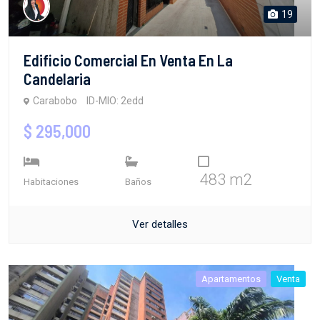
19
Edificio Comercial En Venta En La
Candelaria
Carabobo
ID-MIO: 2edd
$ 295,000
483 m2
Habitaciones
Baños
Ver detalles
Apartamentos
Venta