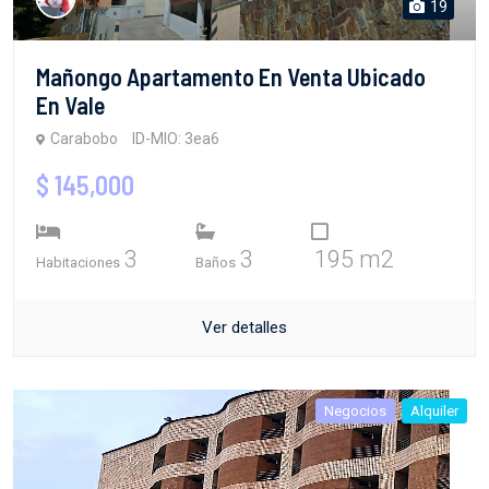
19
Mañongo Apartamento En Venta Ubicado
En Vale
Carabobo
ID-MIO: 3ea6
$ 145,000
3
3
195 m2
Habitaciones
Baños
Ver detalles
Negocios
Alquiler