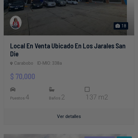
18
Local En Venta Ubicado En Los Jarales San
Die
Carabobo
ID-MIO: 338a
$ 70,000
4
2
137 m2
Puestos
Baños
Ver detalles
Apartamentos
Venta