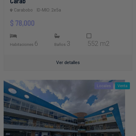
Carabobo
ID-MIO: 2e5a
$ 78,000
6
3
552 m2
Habitaciones
Baños
Ver detalles
Locales
Venta