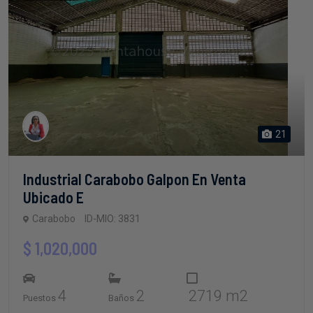
21
Industrial Carabobo Galpon En Venta
Ubicado E
Carabobo
ID-MIO: 3831
$ 1,020,000
4
2
2719 m2
Puestos
Baños