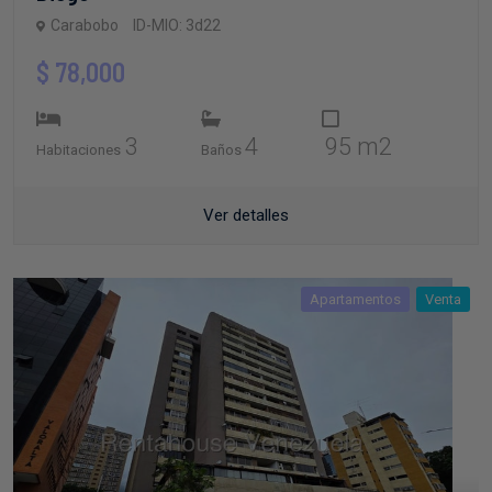
Carabobo
ID-MIO: 3d22
$ 78,000
3
4
95 m2
Habitaciones
Baños
Ver detalles
Apartamentos
Venta