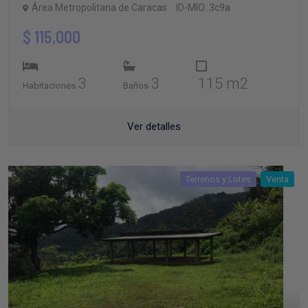
$ 115,000
3
3
115 m2
Habitaciones
Baños
Ver detalles
Terrenos y Lotes
Venta