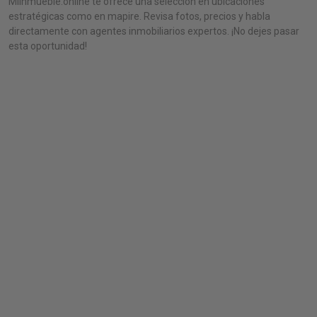
MiInmueble.online te ofrece una selección en ubicaciones
estratégicas como en mapire. Revisa fotos, precios y habla
directamente con agentes inmobiliarios expertos. ¡No dejes pasar
esta oportunidad!