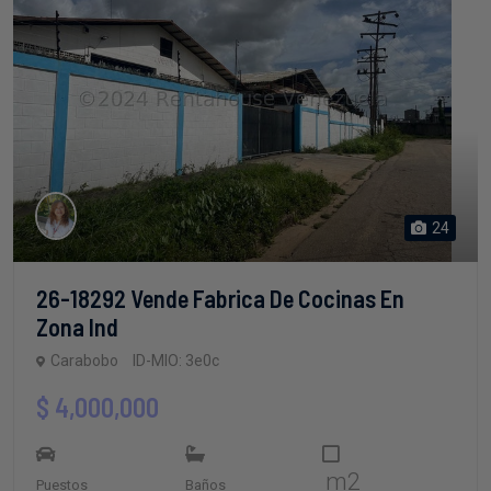
24
26-18292 Vende Fabrica De Cocinas En
Zona Ind
Carabobo
ID-MIO: 3e0c
$ 4,000,000
m2
Puestos
Baños