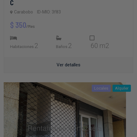
C
Carabobo
ID-MIO: 3f83
$ 350
/Mes
2
2
60 m2
Habitaciones
Baños
Ver detalles
Locales
Alquiler