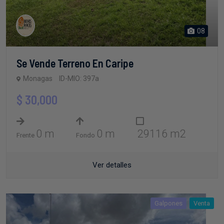
08
Se Vende Terreno En Caripe
Monagas
ID-MIO: 397a
$ 30,000
0 m
0 m
29116 m2
Frente
Fondo
Ver detalles
Galpones
Venta