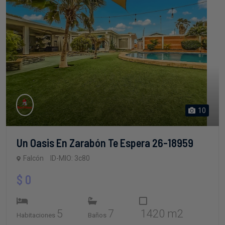
10
Un Oasis En Zarabón Te Espera 26-18959
Falcón
ID-MIO: 3c80
$ 0
5
7
1420 m2
Habitaciones
Baños