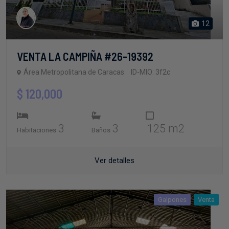
12
VENTA LA CAMPIÑA #26-19392
Área Metropolitana de Caracas
ID-MIO: 3f2c
$ 120,000
3
3
125 m2
Habitaciones
Baños
Ver detalles
Galpones
Venta