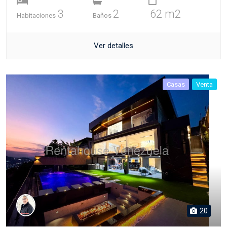
3
2
62 m2
Habitaciones
Baños
Ver detalles
Casas
Venta
20