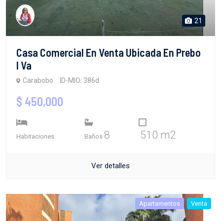
21
Casa Comercial En Venta Ubicada En Prebo
I Va
Carabobo
ID-MIO: 386d
$ 450,000
8
510 m2
Habitaciones
Baños
Ver detalles
Apartamentos
Venta