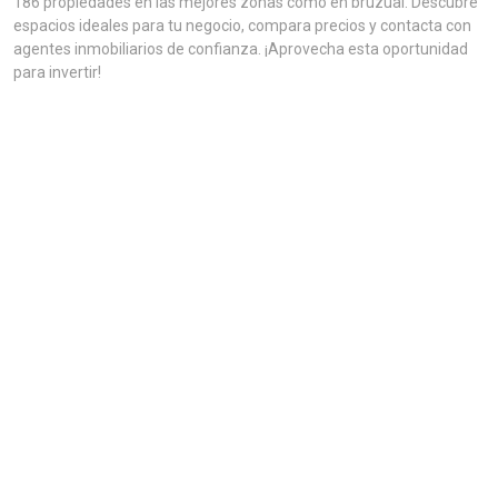
186 propiedades en las mejores zonas como en bruzual. Descubre
espacios ideales para tu negocio, compara precios y contacta con
agentes inmobiliarios de confianza. ¡Aprovecha esta oportunidad
para invertir!