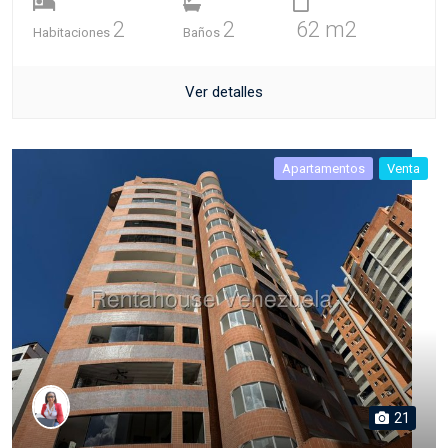
2
2
62 m2
Habitaciones
Baños
Ver detalles
Apartamentos
Venta
21