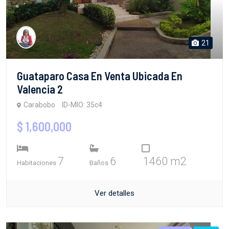
21
Guataparo Casa En Venta Ubicada En
Valencia 2
Carabobo
ID-MIO: 35c4
$ 1,600,000
7
6
1460 m2
Habitaciones
Baños
Ver detalles