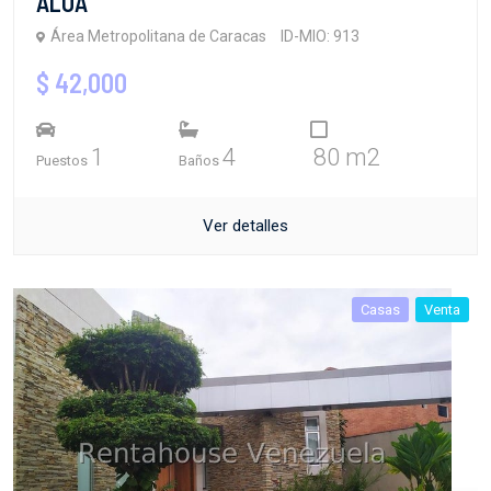
ALOA
Área Metropolitana de Caracas
ID-MIO: 913
$ 42,000
1
4
80 m2
Puestos
Baños
Ver detalles
Casas
Venta