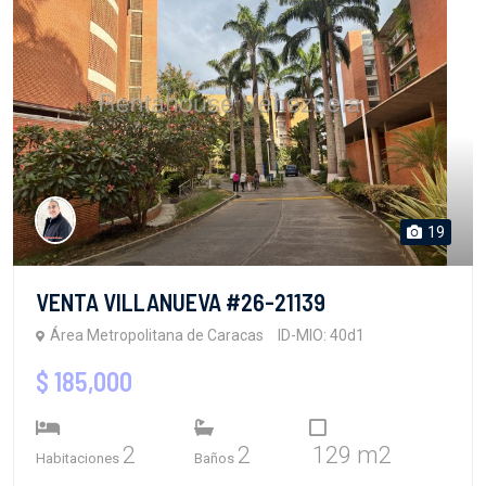
19
VENTA VILLANUEVA #26-21139
Área Metropolitana de Caracas
ID-MIO: 40d1
$ 185,000
2
2
129 m2
Habitaciones
Baños