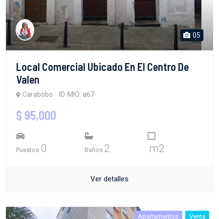
05
Local Comercial Ubicado En El Centro De
Valen
Carabobo
ID-MIO: a67
$ 95,000
0
2
m2
Puestos
Baños
Ver detalles
Apartamentos
Venta