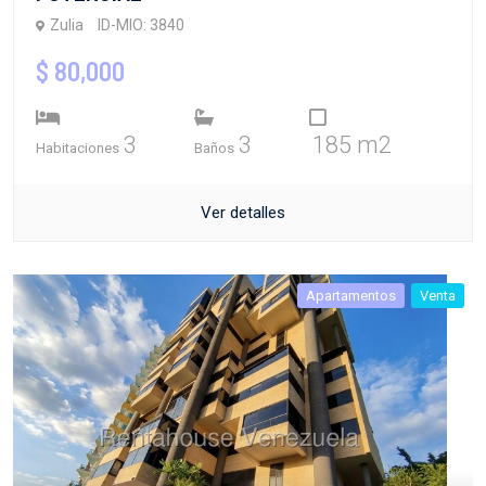
Zulia
ID-MIO: 3840
$ 80,000
3
3
185 m2
Habitaciones
Baños
Ver detalles
Apartamentos
Venta