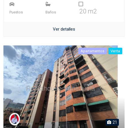
20 m2
Puestos
Baños
Ver detalles
Apartamentos
Venta
21