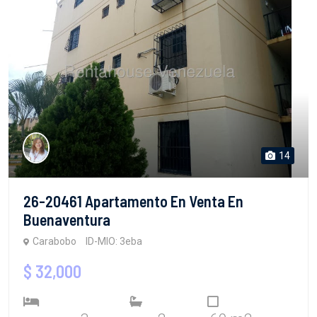
14
26-20461 Apartamento En Venta En
Buenaventura
Carabobo
ID-MIO: 3eba
$ 32,000