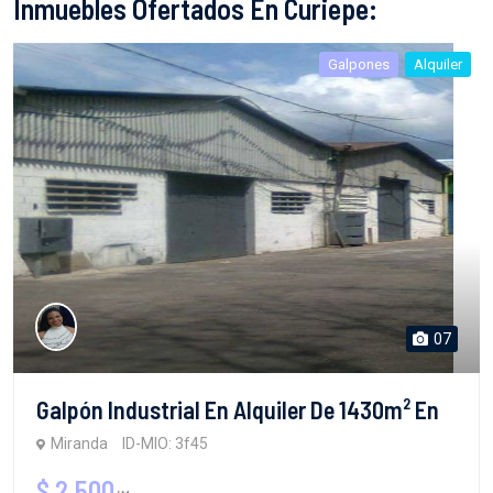
Inmuebles Ofertados En Curiepe:
Galpones
Alquiler
07
Galpón Industrial En Alquiler De 1430m² En
Miranda
ID-MIO: 3f45
$ 2,500