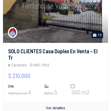
19
SOLO CLIENTES Casa Dúplex En Venta – El
Tr
Carabobo
ID-MIO: 3fb2
$ 210,000
4
5
300 m2
Habitaciones
Baños
Ver detalles