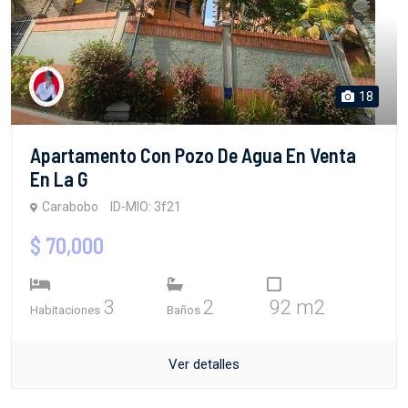
18
Apartamento Con Pozo De Agua En Venta
En La G
Carabobo
ID-MIO: 3f21
$ 70,000
3
2
92 m2
Habitaciones
Baños
Ver detalles