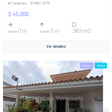
Carabobo
ID-MIO: 3f79
$ 45,000
0 m
0 m
383 m2
Frente
Fondo
Ver detalles
Casas
Venta