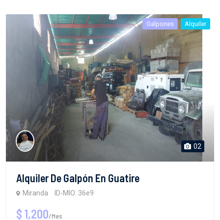
Galpones
Alquiler
02
Alquiler De Galpón En Guatire
Miranda
ID-MIO: 36e9
$ 1,200
/Mes