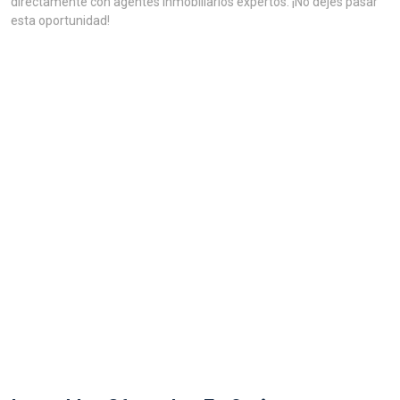
directamente con agentes inmobiliarios expertos. ¡No dejes pasar
esta oportunidad!