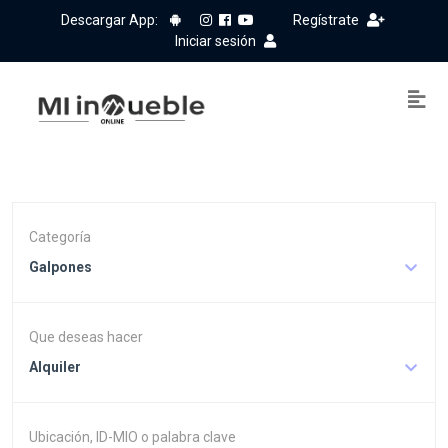
Descargar App:
Regístrate
Iniciar sesión
Categoría
Galpones
Que deseas hacer
Alquiler
Ubicación, ID-MIO o palabra clave