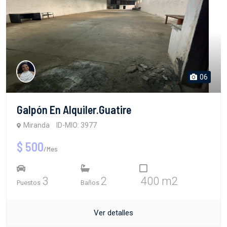
06
Galpón En Alquiler.Guatire
Miranda
ID-MIO: 3977
$ 500
/Mes
3
2
400 m2
Puestos
Baños
Ver detalles