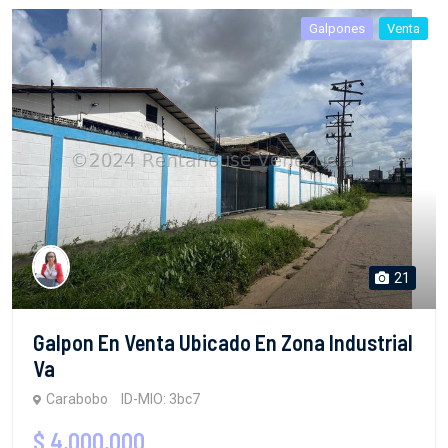
Galpones
Venta
21
Galpon En Venta Ubicado En Zona Industrial
Va
Carabobo
ID-MIO: 3bc7
$ 4,000,000