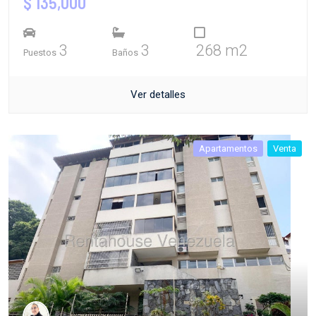
$ 135,000
3
3
268 m2
Puestos
Baños
Ver detalles
Apartamentos
Venta