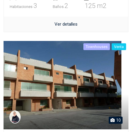
3
2
125 m2
Habitaciones
Baños
Ver detalles
Townhouses
Venta
10