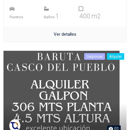
1
400 m2
Puestos
Baños
Ver detalles
Galpones
Alquiler
01