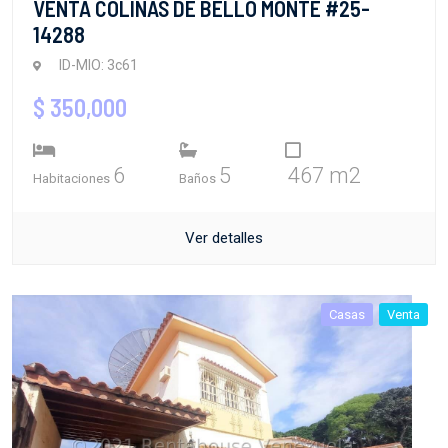
VENTA COLINAS DE BELLO MONTE #25-
14288
ID-MIO: 3c61
$ 350,000
6
5
467 m2
Habitaciones
Baños
Ver detalles
Casas
Venta