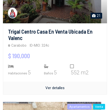
21
Trigal Centro Casa En Venta Ubicada En
Valenc
Carabobo
ID-MIO: 324c
$ 190,000
5
5
552 m2
Habitaciones
Baños
Ver detalles
Apartamentos
Venta