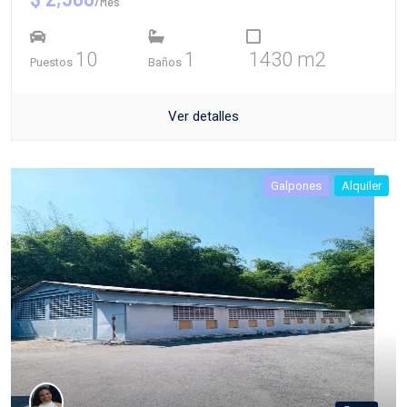
/Mes
10
1
1430 m2
Puestos
Baños
Ver detalles
Galpones
Alquiler