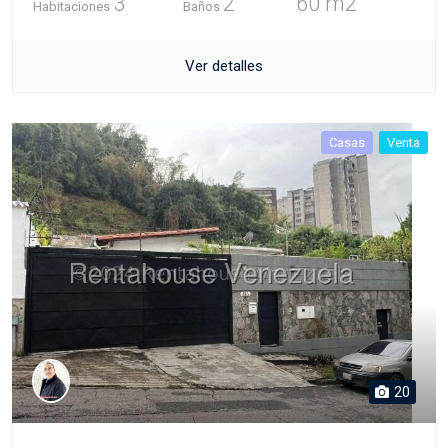
3
2
60 m2
Habitaciones
Baños
Ver detalles
Casas
Venta
20