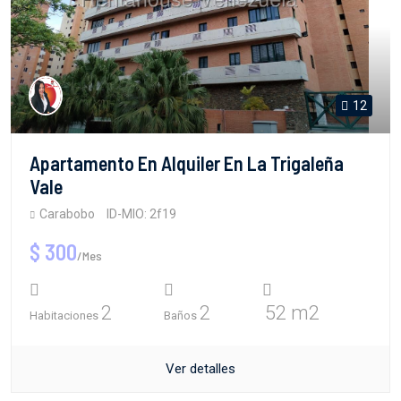
12
Apartamento En Alquiler En La Trigaleña
Vale
Carabobo
ID-MIO: 2f19
$ 300
/Mes
2
2
52 m2
Habitaciones
Baños
Ver detalles