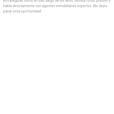
estratégicas como en san diego de los altos. Revisa fotos, precios y
habla directamente con agentes inmobiliarios expertos. ¡No dejes
pasar esta oportunidad!