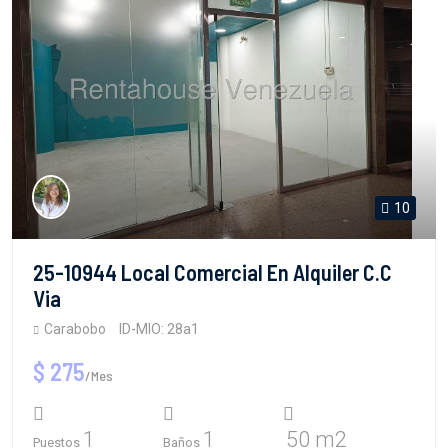
10
25-10944 Local Comercial En Alquiler C.C
Via
Carabobo
ID-MIO: 28a1
$ 275
/Mes
1
1
50 m2
Puestos
Baños