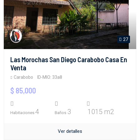
27
Las Morochas San Diego Carabobo Casa En
Venta
Carabobo
ID-MIO: 33a8
$ 85,000
4
3
1015 m2
Habitaciones
Baños
Ver detalles