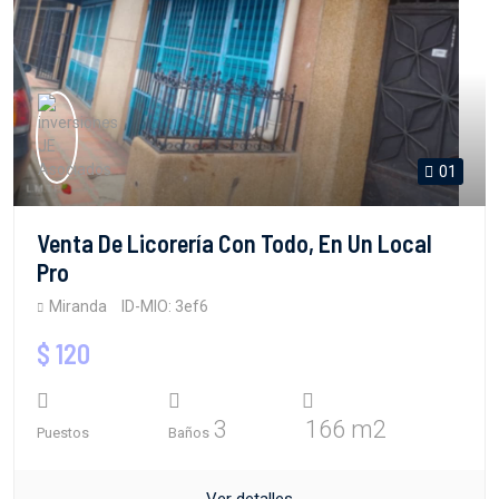
01
Venta De Licorería Con Todo, En Un Local
Pro
Miranda
ID-MIO: 3ef6
$ 120
3
166 m2
Puestos
Baños
Ver detalles