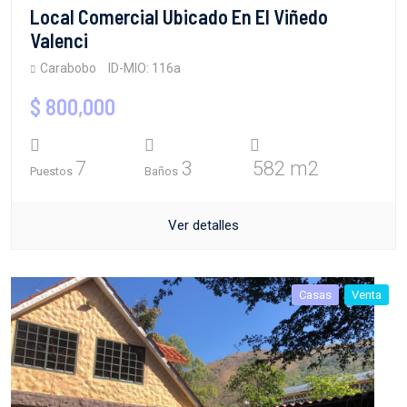
Local Comercial Ubicado En El Viñedo
Valenci
Carabobo
ID-MIO: 116a
$ 800,000
7
3
582 m2
Puestos
Baños
Ver detalles
Casas
Venta