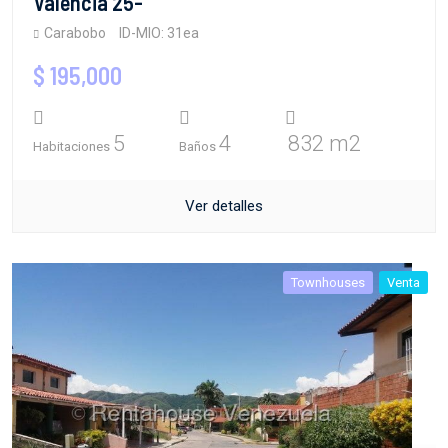
Valencia 25-
Carabobo
ID-MIO: 31ea
$ 195,000
5
4
832 m2
Habitaciones
Baños
Ver detalles
Townhouses
Venta