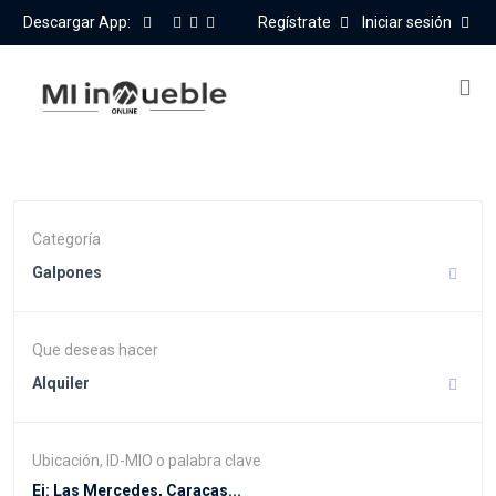
Descargar App:
Regístrate
Iniciar sesión
Categoría
Galpones
Que deseas hacer
Alquiler
Ubicación, ID-MIO o palabra clave