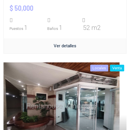
$ 50,000
1
1
52 m2
Puestos
Baños
Ver detalles
Locales
Venta