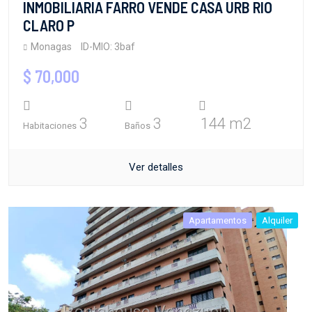
INMOBILIARIA FARRO VENDE CASA URB RIO
CLARO P
Monagas
ID-MIO: 3baf
$ 70,000
3
3
144 m2
Habitaciones
Baños
Ver detalles
Apartamentos
Alquiler