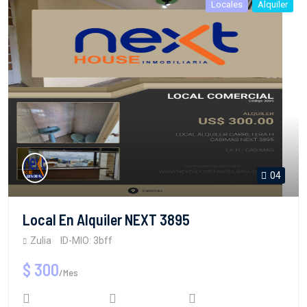
Locales
Alquiler
04
Local En Alquiler NEXT 3895
Zulia
ID-MIO: 3bff
$ 300
/Mes