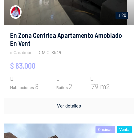
20
En Zona Centrica Apartamento Amoblado
En Vent
Carabobo
ID-MIO: 3b49
$ 63,000
3
2
79 m2
Habitaciones
Baños
Ver detalles
Oficinas
Venta