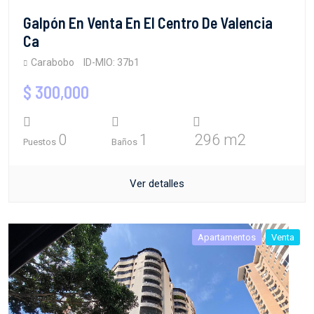
Galpón En Venta En El Centro De Valencia
Ca
Carabobo
ID-MIO: 37b1
$ 300,000
0
1
296 m2
Puestos
Baños
Ver detalles
Apartamentos
Venta