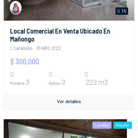
16
Local Comercial En Venta Ubicado En
Mañongo
Carabobo
ID-MIO: 2f22
$ 300,000
3
3
223 m2
Puestos
Baños
Ver detalles
Locales
Alquiler