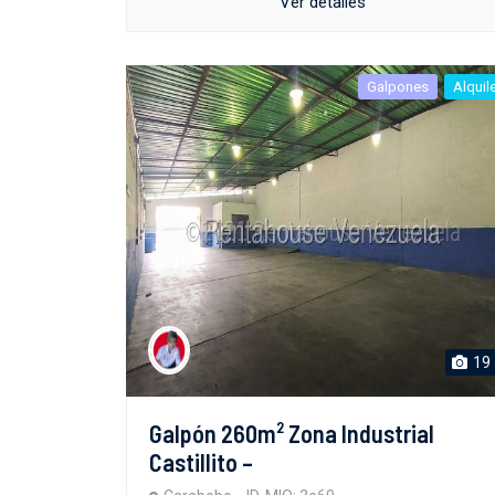
Ver detalles
Galpones
Alquil
19
Galpón 260m² Zona Industrial
Castillito –