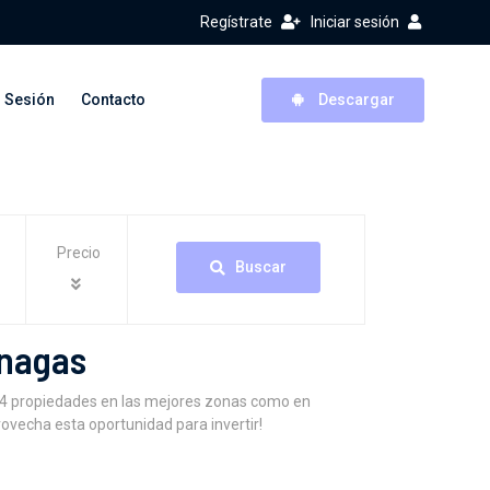
Regístrate
Iniciar sesión
r Sesión
Contacto
Descargar
Precio
Buscar
onagas
04 propiedades en las mejores zonas como en
rovecha esta oportunidad para invertir!