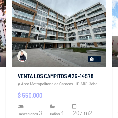
11
VENTA LOS CAMPITOS #26-14578
Área Metropolitana de Caracas
ID-MIO: 3dbd
$ 550,000
3
4
207 m2
Habitaciones
Baños