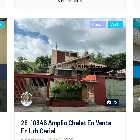
Ver detalles
er
Casas
Venta
23
26-10346 Amplio Chalet En Venta
En Urb Carial