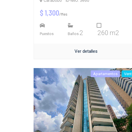
Carabobo
ID-MIO: 3e60
$ 1,300
/Mes
2
260 m2
Puestos
Baños
Ver detalles
Apartamentos
Vent