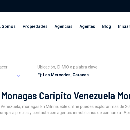
s Somos
Propiedades
Agencias
Agentes
Blog
Inicia
acer
Ubicación, ID-MIO o palabra clave
n Monagas Caripito Venezuela M
to Venezuela, monagas En MiInmueble.online puedes explorar más de 2
 compara precios y contacta con agentes inmobiliarios de confianza. ¡Ap