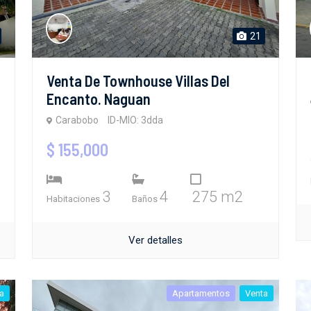
21
Venta De Townhouse Villas Del
Encanto. Naguan
Carabobo
ID-MIO: 3dda
$ 155,000
3
4
275 m2
Habitaciones
Baños
Ver detalles
a
Apartamentos
Venta