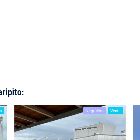
ripito:
a
Negocios
Venta