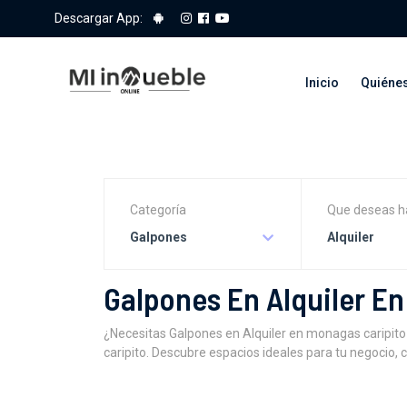
Descargar App:
Inicio
Quiéne
Categoría
Que deseas h
Galpones
Alquiler
Galpones En Alquiler E
¿Necesitas Galpones en Alquiler en monagas caripi
caripito. Descubre espacios ideales para tu negocio,