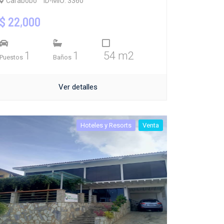
Carabobo
ID-MIO: 3360
$ 22,000
1
1
54 m2
Puestos
Baños
Ver detalles
Hoteles y Resorts
Venta