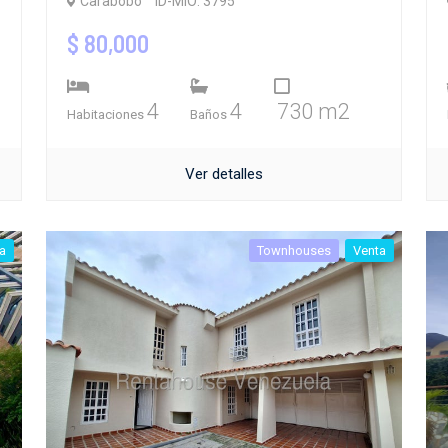
Carabobo
ID-MIO: 3795
$ 80,000
4
4
730 m2
Habitaciones
Baños
Ver detalles
a
Townhouses
Venta