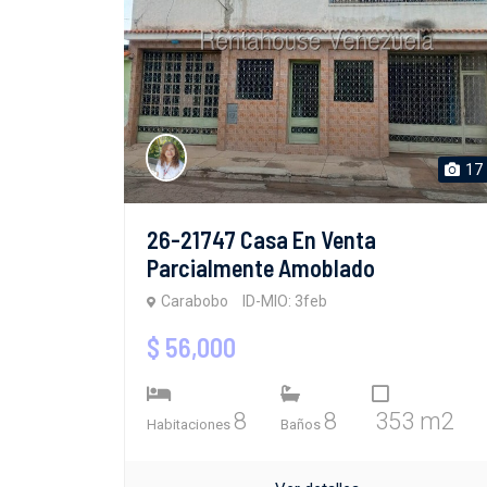
17
26-21747 Casa En Venta
Parcialmente Amoblado
Carabobo
ID-MIO: 3feb
$ 56,000
8
8
353 m2
Habitaciones
Baños