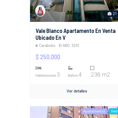
21
Vale Blanco Apartamento En Venta
Ubicado En V
Carabobo
ID-MIO: 325f
$ 250,000
3
4
238 m2
Habitaciones
Baños
Ver detalles
Apartamentos
Vent