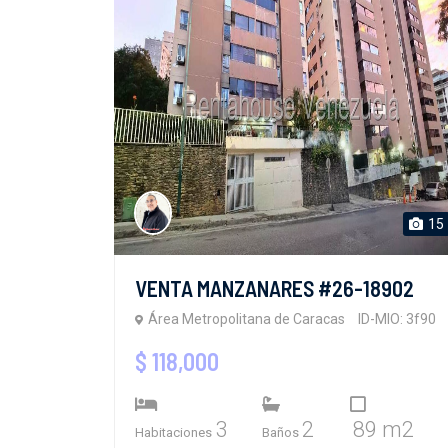
15
VENTA MANZANARES #26-18902
Área Metropolitana de Caracas
ID-MIO: 3f90
$ 118,000
3
2
89 m2
Habitaciones
Baños