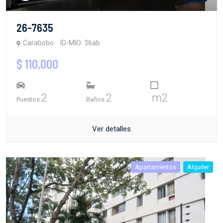
26-7635
Carabobo
ID-MIO: 36ab
$ 110,000
2
2
m2
Puestos
Baños
Ver detalles
Apartamentos
Alquiler