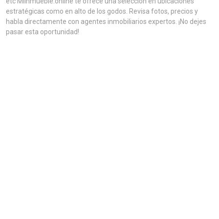
etc MiInmueble.online te ofrece una selección en ubicaciones
estratégicas como en alto de los godos. Revisa fotos, precios y
habla directamente con agentes inmobiliarios expertos. ¡No dejes
pasar esta oportunidad!