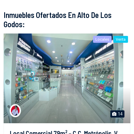
Inmuebles Ofertados En Alto De Los
Godos:
Locales
Venta
14
Local Comercial 79m² – C.C. Metrópolis, V