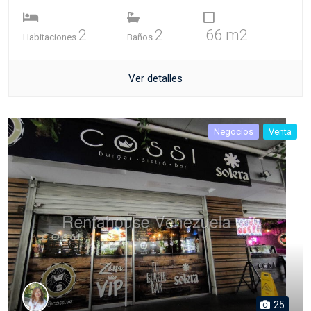
2
2
66 m2
Habitaciones
Baños
Ver detalles
Negocios
Venta
25