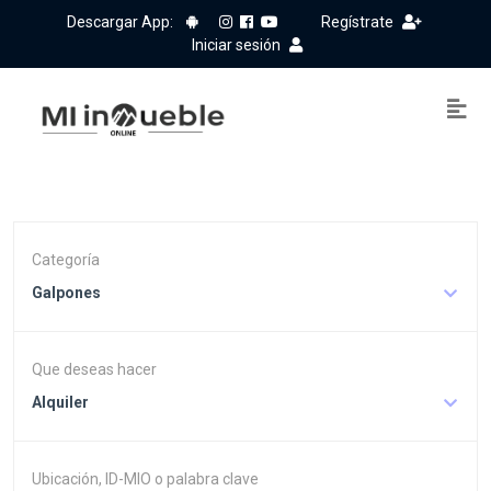
Descargar App:
Regístrate
Iniciar sesión
Categoría
Galpones
Que deseas hacer
Alquiler
Ubicación, ID-MIO o palabra clave