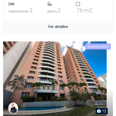
3
2
76 m2
Habitaciones
Baños
Ver detalles
Apartamentos
12