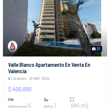
21
Valle Blanco Apartamento En Venta En
Valencia
Carabobo
ID-MIO: 325d
$ 400,000
5
7
695 m2
Habitaciones
Baños