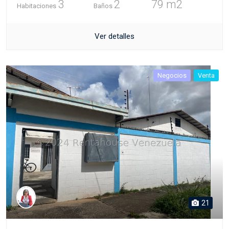
3
2
79 m2
Habitaciones
Baños
Ver detalles
Negocios
Venta
21