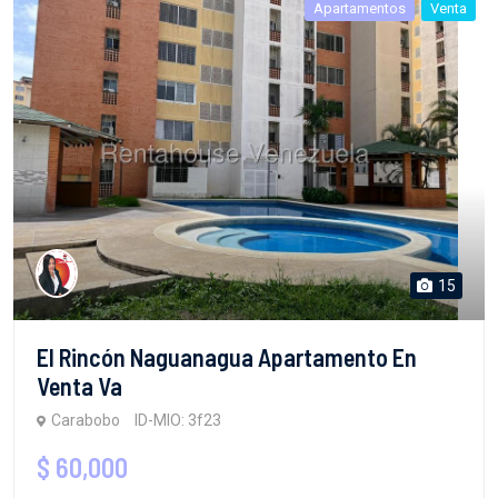
Apartamentos
Venta
15
El Rincón Naguanagua Apartamento En
Venta Va
Carabobo
ID-MIO: 3f23
$ 60,000