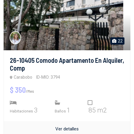
22
26-10405 Comodo Apartamento En Alquiler,
Comp
Carabobo
ID-MIO: 3794
$ 350
/Mes
3
1
85 m2
Habitaciones
Baños
Ver detalles