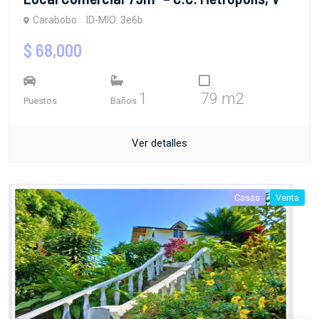
Carabobo
ID-MIO: 3e6b
$ 68,000
1
79 m2
Puestos
Baños
Ver detalles
Casas
Venta