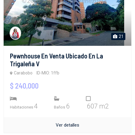
21
Pewnhouse En Venta Ubicado En La
Trigaleña V
Carabobo
ID-MIO: 1ffb
$ 240,000
4
6
607 m2
Habitaciones
Baños
Ver detalles