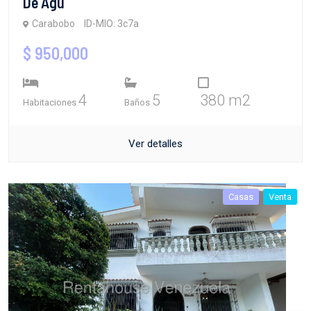
De Agu
Carabobo
ID-MIO: 3c7a
$ 950,000
4
5
380 m2
Habitaciones
Baños
Ver detalles
Casas
Venta