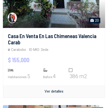
20
Casa En Venta En Las Chimeneas Valencia
Carab
Carabobo
ID-MIO: 3ede
$ 155,000
5
4
386 m2
Habitaciones
Baños
Ver detalles