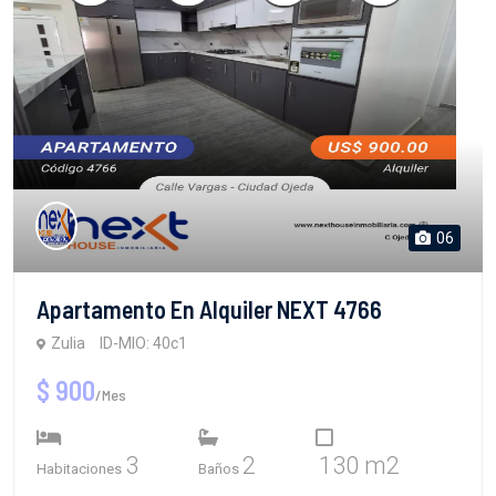
06
Apartamento En Alquiler NEXT 4766
Zulia
ID-MIO: 40c1
$ 900
/Mes
3
2
130 m2
Habitaciones
Baños