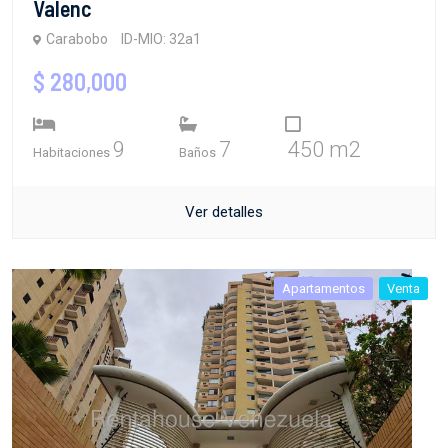
Valenc
Carabobo
ID-MIO: 32a1
$ 280,000
9
7
450 m2
Habitaciones
Baños
Ver detalles
Apartamentos
Venta