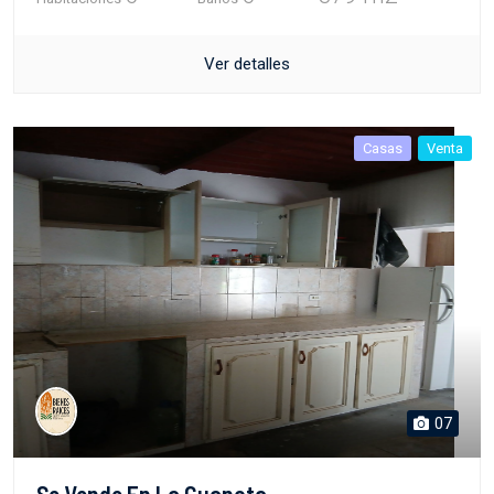
Ver detalles
Casas
Venta
07
Se Vende En La Guanota