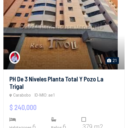
21
PH De 3 Niveles Planta Total Y Pozo La
Trigal
Carabobo
ID-MIO: ae1
$ 240,000
6
6
379 m2
Habitaciones
Baños