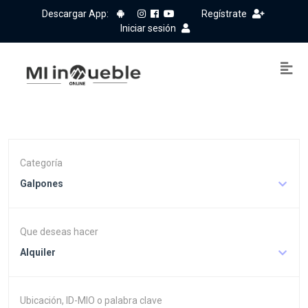
Descargar App:
Regístrate
Iniciar sesión
Categoría
Galpones
Que deseas hacer
Alquiler
Ubicación, ID-MIO o palabra clave