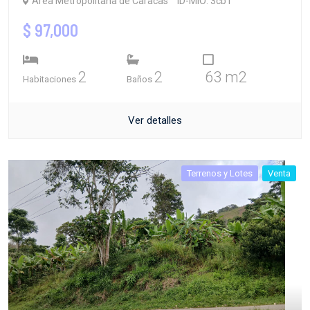
Área Metropolitana de Caracas
ID-MIO: 3cb1
$ 97,000
2
2
63 m2
Habitaciones
Baños
Ver detalles
Terrenos y Lotes
Venta