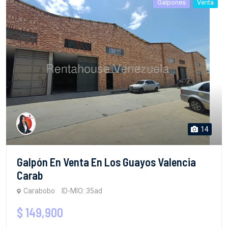
Galpones
Venta
14
Galpón En Venta En Los Guayos Valencia
Carab
Carabobo
ID-MIO: 35ad
$ 149,900