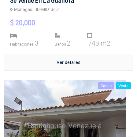
Monagas
ID-MIO: 3c51
$ 20,000
3
2
748 m2
Habitaciones
Baños
Ver detalles
Casas
Venta