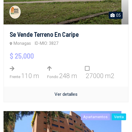
05
Se Vende Terreno En Caripe
Monagas
ID-MIO: 3827
$ 25,000
110 m
248 m
27000 m2
Frente
Fondo
Ver detalles
Apartamentos
Venta