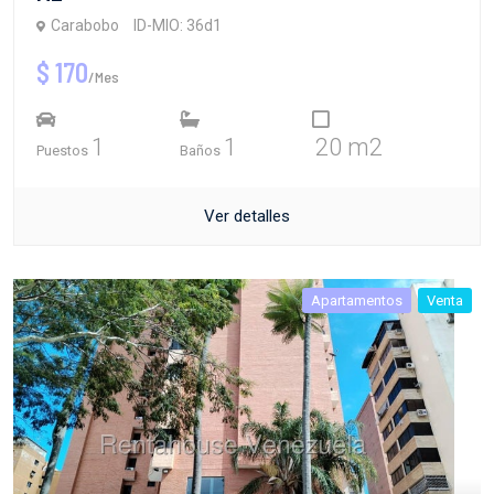
Carabobo
ID-MIO: 36d1
$ 170
/Mes
1
1
20 m2
Puestos
Baños
Ver detalles
Apartamentos
Venta