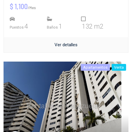
$ 1,100
/Mes
4
1
132 m2
Puestos
Baños
Ver detalles
Apartamentos
Venta