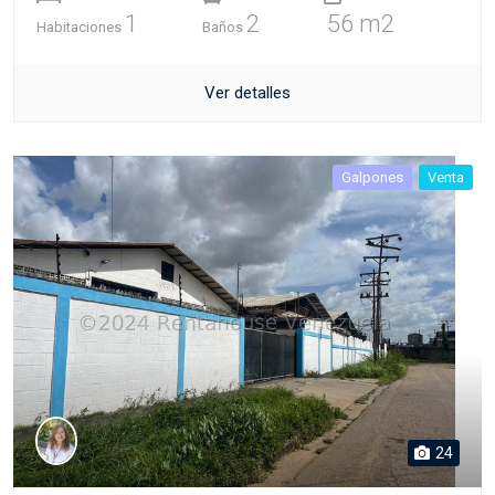
1
2
56 m2
Habitaciones
Baños
Ver detalles
Galpones
Venta
24