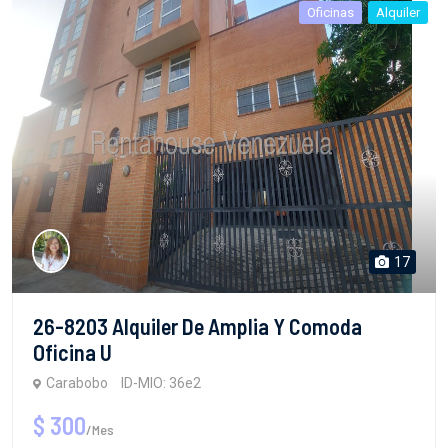
Oficinas
Alquiler
17
26-8203 Alquiler De Amplia Y Comoda
Oficina U
Carabobo
ID-MIO: 36e2
$ 300
/Mes