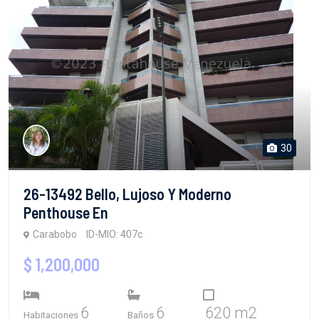
30
26-13492 Bello, Lujoso Y Moderno
Penthouse En
Carabobo
ID-MIO: 407c
$ 1,200,000
6
6
620 m2
Habitaciones
Baños