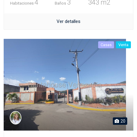
4
3
343 m2
Habitaciones
Baños
Ver detalles
Casas
Venta
20