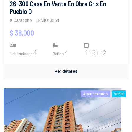
26-300 Casa En Venta En Obra Gris En
Pueblo D
Carabobo
ID-MIO: 3554
$ 38,000
4
4
116 m2
Habitaciones
Baños
Ver detalles
Apartamentos
Venta