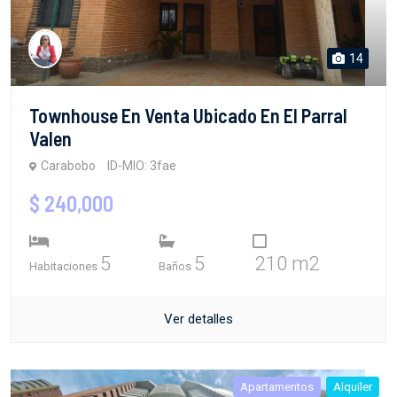
14
Townhouse En Venta Ubicado En El Parral
Valen
Carabobo
ID-MIO: 3fae
$ 240,000
5
5
210 m2
Habitaciones
Baños
Ver detalles
Apartamentos
Alquiler