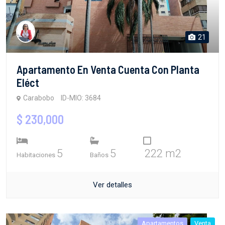
21
Apartamento En Venta Cuenta Con Planta
Eléct
Carabobo
ID-MIO: 3684
$ 230,000
5
5
222 m2
Habitaciones
Baños
Ver detalles
Apartamentos
Venta