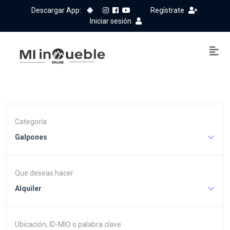
Descargar App:
Regístrate
Iniciar sesión
Categoría
Galpones
Que deseas hacer
Alquiler
Ubicación, ID-MIO o palabra clave