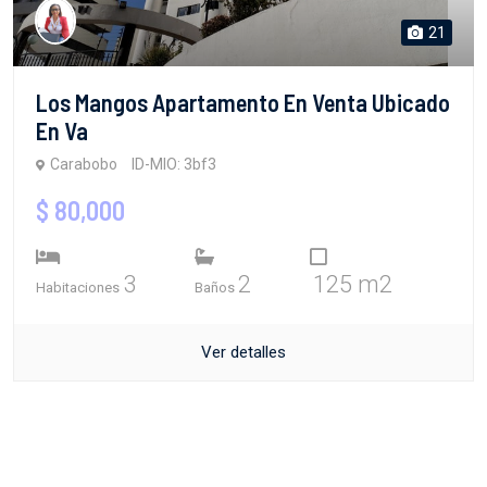
21
Los Mangos Apartamento En Venta Ubicado
En Va
Carabobo
ID-MIO: 3bf3
$ 80,000
3
2
125 m2
Habitaciones
Baños
Ver detalles