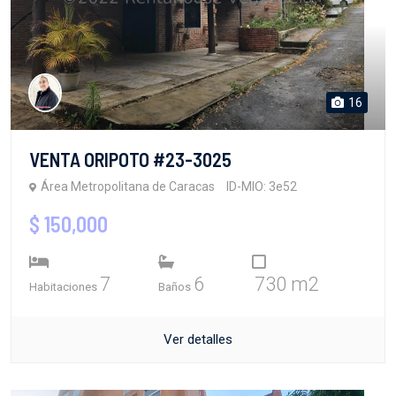
16
VENTA ORIPOTO #23-3025
Área Metropolitana de Caracas
ID-MIO: 3e52
$ 150,000
7
6
730 m2
Habitaciones
Baños
Ver detalles