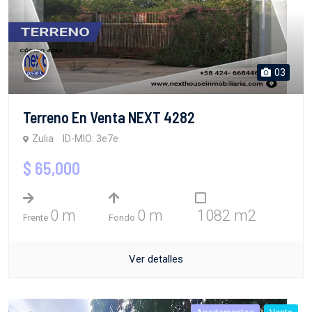
03
Terreno En Venta NEXT 4282
Zulia
ID-MIO: 3e7e
$ 65,000
0 m
0 m
1082 m2
Frente
Fondo
Ver detalles