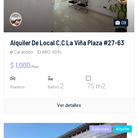
08
Alquiler De Local C.C La Viña Plaza #27-63
Carabobo
ID-MIO: 409c
$ 1,000
/Mes
2
75 m2
Puestos
Baños
Ver detalles
Galpones
Alquiler