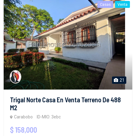
Casas
Venta
21
Trigal Norte Casa En Venta Terreno De 488
M2
Carabobo
ID-MIO: 3ebc
$ 158,000