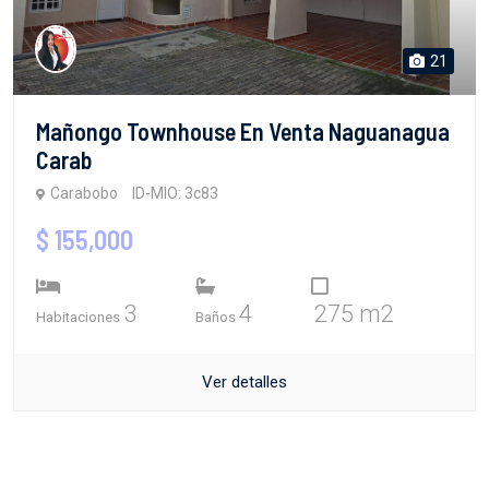
21
Mañongo Townhouse En Venta Naguanagua
Carab
Carabobo
ID-MIO: 3c83
$ 155,000
3
4
275 m2
Habitaciones
Baños
Ver detalles