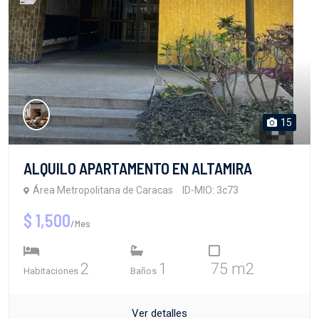
15
ALQUILO APARTAMENTO EN ALTAMIRA
Área Metropolitana de Caracas
ID-MIO: 3c73
$ 1,500
/Mes
2
1
75 m2
Habitaciones
Baños
Ver detalles