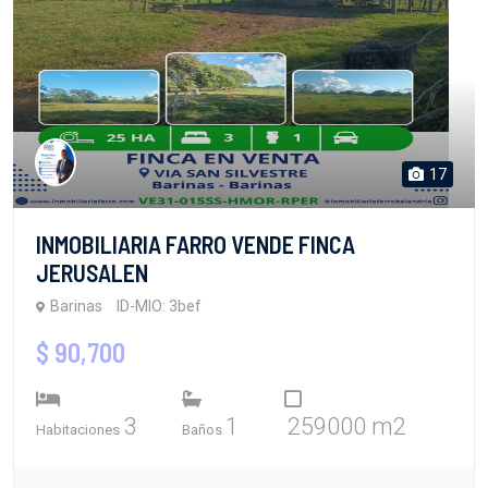
17
INMOBILIARIA FARRO VENDE FINCA
JERUSALEN
Barinas
ID-MIO: 3bef
$ 90,700
3
1
259000 m2
Habitaciones
Baños