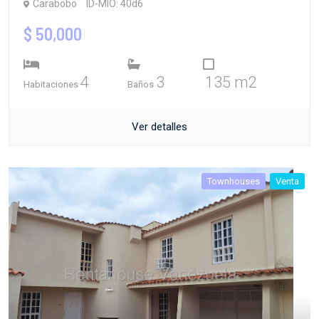
Carabobo
ID-MIO: 40d6
$ 50,000
4
3
135 m2
Habitaciones
Baños
Ver detalles
Townhouses
Venta