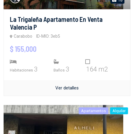
La Trigaleña Apartamento En Venta
Valencia P
Carabobo
ID-MIO: 3eb5
$ 155,000
3
3
164 m2
Habitaciones
Baños
Ver detalles
Apartamentos
Alquiler