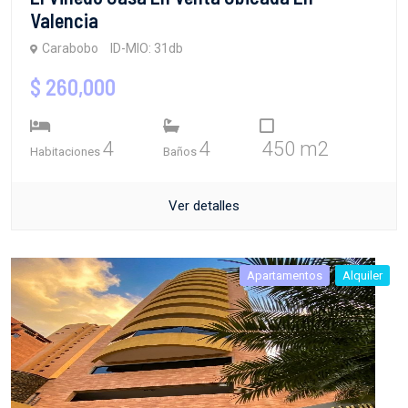
Valencia
Carabobo
ID-MIO: 31db
$ 260,000
4
4
450 m2
Habitaciones
Baños
Ver detalles
Apartamentos
Alquiler