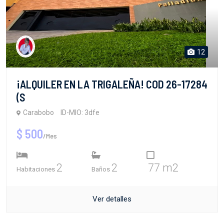
12
¡ALQUILER EN LA TRIGALEÑA! COD 26-17284
(S
Carabobo
ID-MIO: 3dfe
$ 500
/Mes
2
2
77 m2
Habitaciones
Baños
Ver detalles