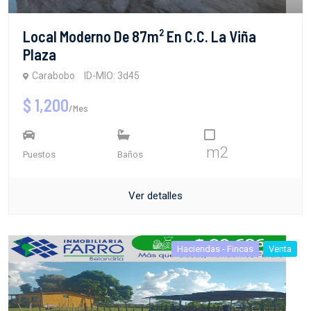
Local Moderno De 87m² En C.C. La Viña
Plaza
Carabobo
ID-MIO: 3d45
$ 1,200
/Mes
m2
Puestos
Baños
Ver detalles
Haciendas - Fincas
Venta