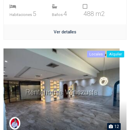
5
4
488 m2
Habitaciones
Baños
Ver detalles
Locales
Alquiler
12