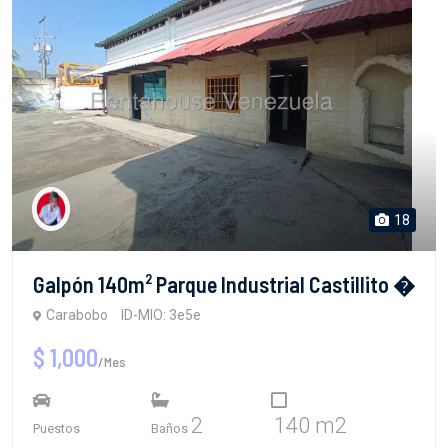
18
Galpón 140m² Parque Industrial Castillito �
Carabobo
ID-MIO: 3e5e
$ 1,000
/Mes
2
140 m2
Puestos
Baños