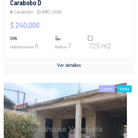
Carabobo D
Carabobo
ID-MIO: 3506
$ 240,000
6
7
725 m2
Habitaciones
Baños
Ver detalles
Casas
Venta