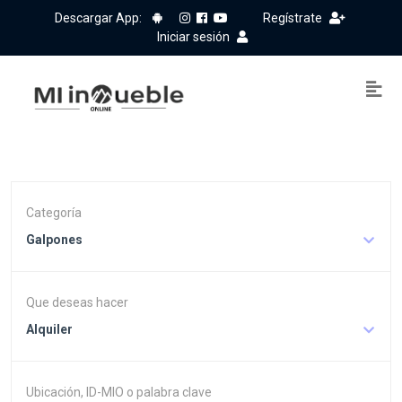
Descargar App:
Regístrate
Iniciar sesión
Categoría
Galpones
Que deseas hacer
Alquiler
Ubicación, ID-MIO o palabra clave