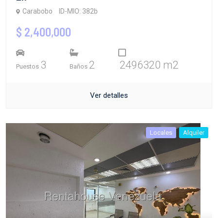
Carabobo
ID-MIO: 382b
$ 2,400,000
3
2
2496320 m2
Puestos
Baños
Ver detalles
Locales
Alquiler