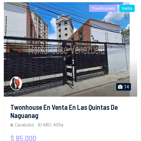
Townhouses
Venta
14
Twonhouse En Venta En Las Quintas De
Naguanag
Carabobo
ID-MIO: 409a
$ 85,000