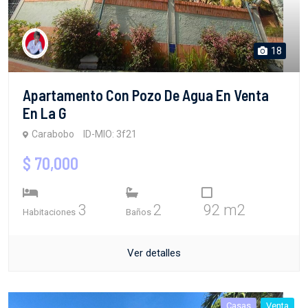
18
Apartamento Con Pozo De Agua En Venta
En La G
Carabobo
ID-MIO: 3f21
$ 70,000
3
2
92 m2
Habitaciones
Baños
Ver detalles
Casas
Venta