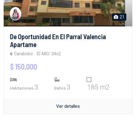
21
De Oportunidad En El Parral Valencia
Apartame
Carabobo
ID-MIO: 34c2
$ 150,000
3
3
185 m2
Habitaciones
Baños
Ver detalles