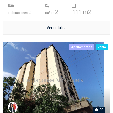
2
2
111 m2
Habitaciones
Baños
Ver detalles
Apartamentos
Venta
20