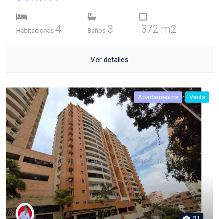
4
3
372 m2
Habitaciones
Baños
Ver detalles
Apartamentos
Venta
21