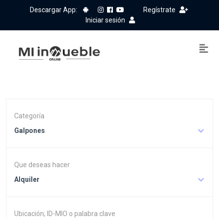
Descargar App:
Regístrate
Iniciar sesión
Categoría
Galpones
Que deseas hacer
Alquiler
Ubicación, ID-MIO o palabra clave