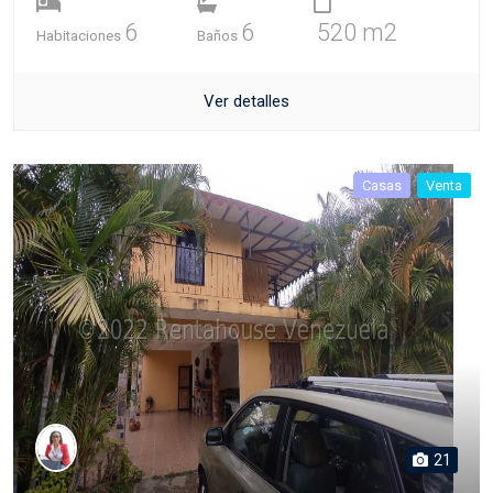
6
6
520 m2
Habitaciones
Baños
Ver detalles
Casas
Venta
21