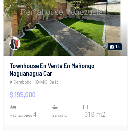
14
Townhouse En Venta En Mañongo
Naguanagua Car
Carabobo
ID-MIO: 3a1c
$ 195,000
4
5
318 m2
Habitaciones
Baños