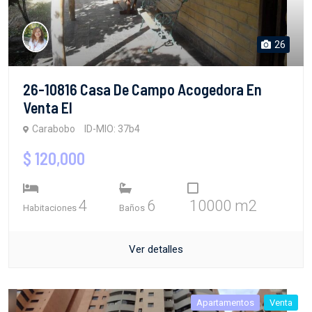
26
26-10816 Casa De Campo Acogedora En
Venta El
Carabobo
ID-MIO: 37b4
$ 120,000
4
6
10000 m2
Habitaciones
Baños
Ver detalles
Apartamentos
Venta