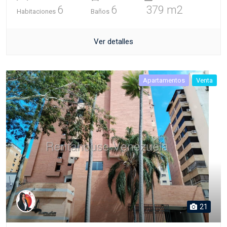
6
6
379 m2
Habitaciones
Baños
Ver detalles
Apartamentos
Venta
21