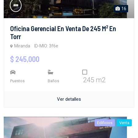
16
Oficina Gerencial En Venta De 245 M² En
Torr
Miranda
ID-MIO: 3f6e
$ 245,000
245 m2
Puestos
Baños
Ver detalles
Edificios
Venta