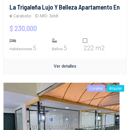
La Trigaleña Lujo Y Belleza Apartamento En
Carabobo
ID-MIO: 3eb8
$ 230,000
5
5
222 m2
Habitaciones
Baños
Ver detalles
Locales
Alquiler