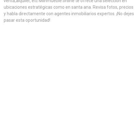
venta,alquiler, etc MiInmueble.online te ofrece una selección en
ubicaciones estratégicas como en santa ana. Revisa fotos, precios
y habla directamente con agentes inmobiliarios expertos. ¡No dejes
pasar esta oportunidad!