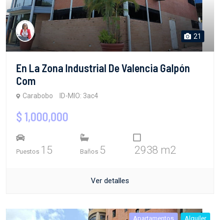
21
En La Zona Industrial De Valencia Galpón
Com
Carabobo
ID-MIO: 3ac4
$ 1,000,000
15
5
2938 m2
Puestos
Baños
Ver detalles
Apartamentos
Alquiler