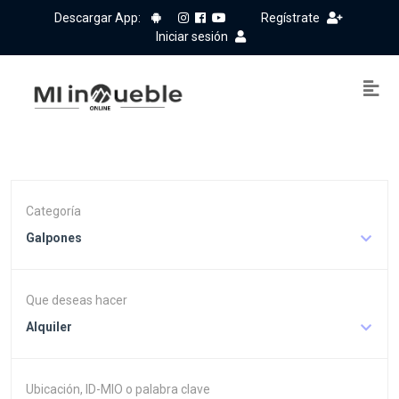
Descargar App:
Regístrate
Iniciar sesión
Categoría
Galpones
Que deseas hacer
Alquiler
Ubicación, ID-MIO o palabra clave