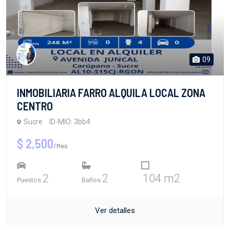
09
INMOBILIARIA FARRO ALQUILA LOCAL ZONA
CENTRO
Sucre
ID-MIO: 3bb4
$ 2,500
/Mes
2
2
104 m2
Puestos
Baños
Ver detalles