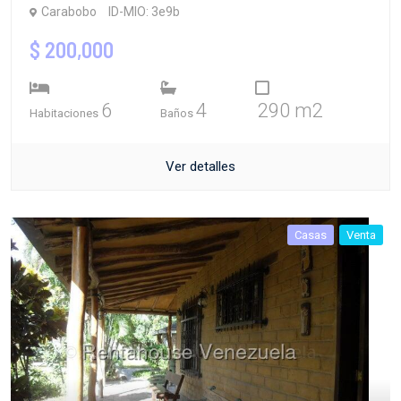
Carabobo
ID-MIO: 3e9b
$ 200,000
6
4
290 m2
Habitaciones
Baños
Ver detalles
Casas
Venta