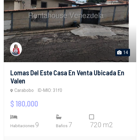
14
Lomas Del Este Casa En Venta Ubicada En
Valen
Carabobo
ID-MIO: 31f0
$ 180,000
9
7
720 m2
Habitaciones
Baños