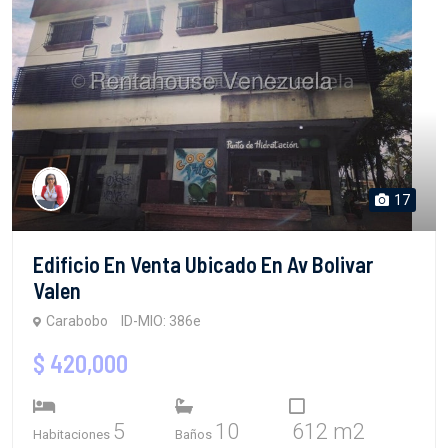
17
Edificio En Venta Ubicado En Av Bolivar
Valen
Carabobo
ID-MIO: 386e
$ 420,000
5
10
612 m2
Habitaciones
Baños