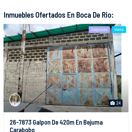
Inmuebles Ofertados En Boca De Rio:
Galpones
Venta
24
26-7873 Galpon De 420m En Bejuma
Carabobo