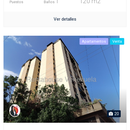
1
120 m2
Puestos
Baños
Ver detalles
Apartamentos
Venta
20