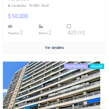
Carabobo
ID-MIO: 36a0
$ 50,000
2
2
420 m2
Puestos
Baños
Ver detalles
Apartamentos
Alquiler