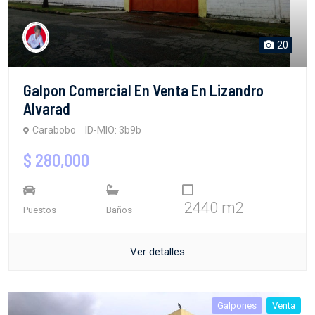
20
Galpon Comercial En Venta En Lizandro
Alvarad
Carabobo
ID-MIO: 3b9b
$ 280,000
2440 m2
Puestos
Baños
Ver detalles
Galpones
Venta