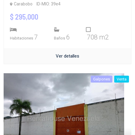
Carabobo
ID-MIO: 39e4
$ 295,000
7
6
708 m2
Habitaciones
Baños
Ver detalles
Galpones
Venta