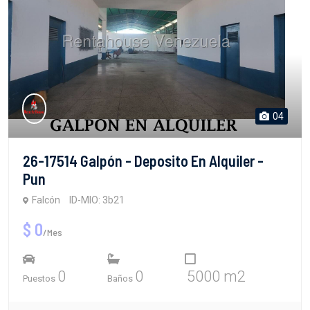
04
26-17514 Galpón - Deposito En Alquiler -
Pun
Falcón
ID-MIO: 3b21
$ 0
/Mes
0
0
5000 m2
Puestos
Baños