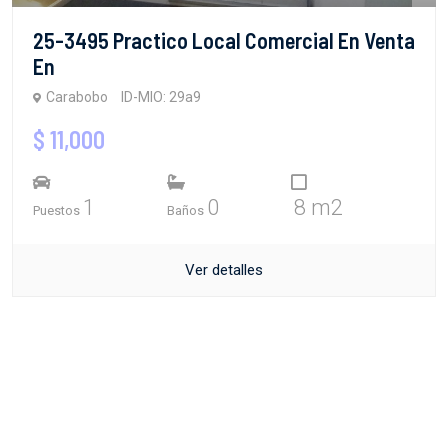
25-3495 Practico Local Comercial En Venta
En
Carabobo
ID-MIO: 29a9
$ 11,000
1
0
8 m2
Puestos
Baños
Ver detalles