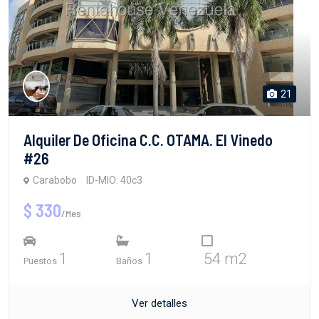
21
Alquiler De Oficina C.C. OTAMA. El Vinedo
#26
Carabobo
ID-MIO: 40c3
$ 330
/Mes
1
1
54 m2
Puestos
Baños
Ver detalles