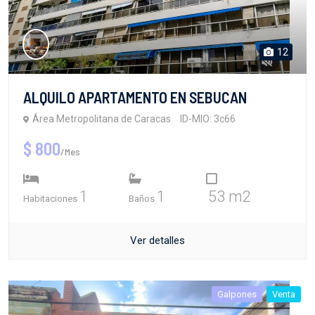
12
ALQUILO APARTAMENTO EN SEBUCAN
Área Metropolitana de Caracas
ID-MIO: 3c66
$ 800
/Mes
1
1
53 m2
Habitaciones
Baños
Ver detalles
Galpones
Venta