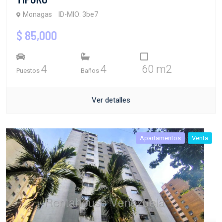
Monagas
ID-MIO: 3be7
$ 85,000
4
4
60 m2
Puestos
Baños
Ver detalles
Apartamentos
Venta