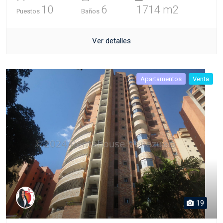
10
6
1714 m2
Puestos
Baños
Ver detalles
Apartamentos
Venta
19