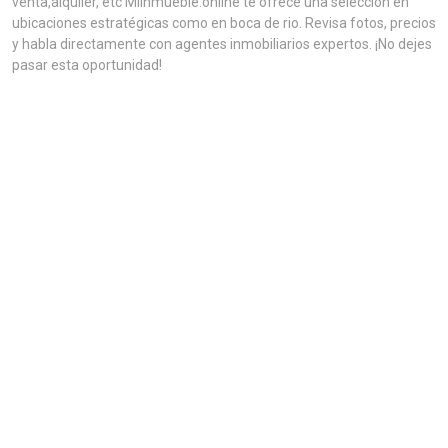
venta,alquiler, etc MiInmueble.online te ofrece una selección en
ubicaciones estratégicas como en boca de rio. Revisa fotos, precios
y habla directamente con agentes inmobiliarios expertos. ¡No dejes
pasar esta oportunidad!