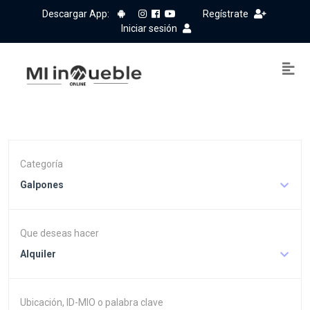
Descargar App:
Regístrate
Iniciar sesión
Categoría
Galpones
Que deseas hacer
Alquiler
Ubicación, ID-MIO o palabra clave