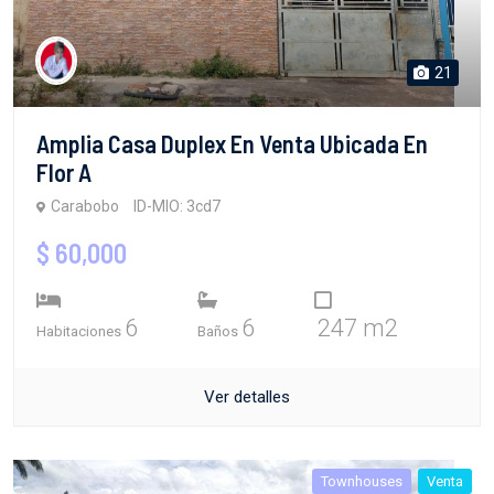
21
Amplia Casa Duplex En Venta Ubicada En
Flor A
Carabobo
ID-MIO: 3cd7
$ 60,000
6
6
247 m2
Habitaciones
Baños
Ver detalles
Townhouses
Venta