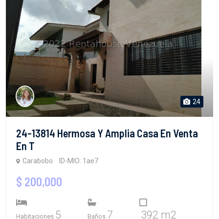
24
24-13814 Hermosa Y Amplia Casa En Venta
En T
Carabobo
ID-MIO: 1ae7
$ 200,000
5
7
392 m2
Habitaciones
Baños