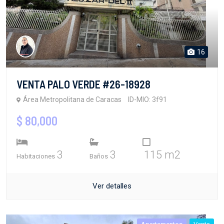
16
VENTA PALO VERDE #26-18928
Área Metropolitana de Caracas
ID-MIO: 3f91
$ 80,000
3
3
115 m2
Habitaciones
Baños
Ver detalles