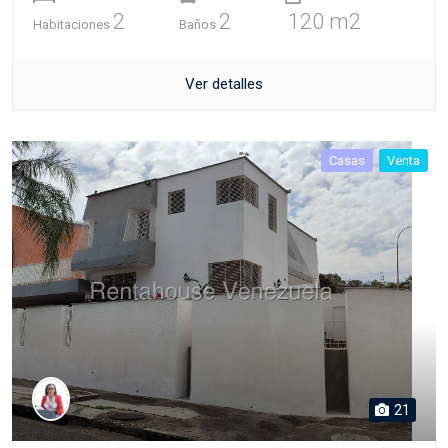
2
2
120 m2
Habitaciones
Baños
Ver detalles
Casas
Venta
21