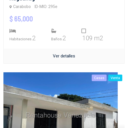
Carabobo
ID-MIO: 295e
$ 65,000
2
2
109 m2
Habitaciones
Baños
Ver detalles
Casas
Venta