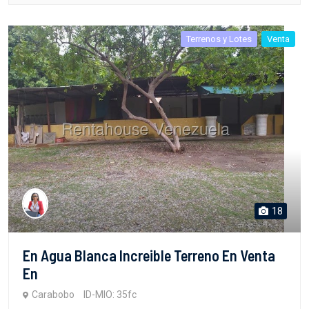
Terrenos y Lotes
Venta
18
En Agua Blanca Increible Terreno En Venta
En
Carabobo
ID-MIO: 35fc