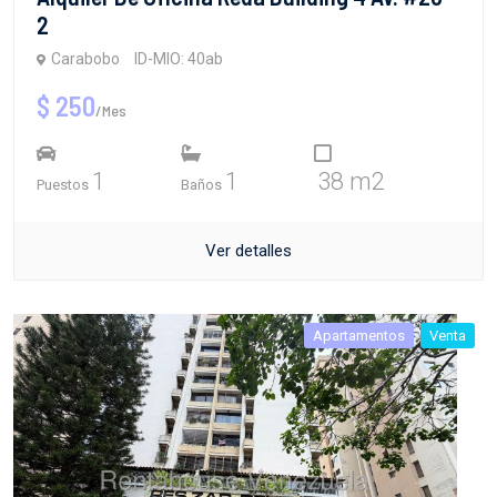
2
Carabobo
ID-MIO: 40ab
$ 250
/Mes
1
1
38 m2
Puestos
Baños
Ver detalles
Apartamentos
Venta