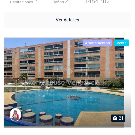
3
2
1484 m2
Habitaciones
Baños
Ver detalles
Apartamentos
Venta
21