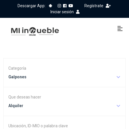
Descargar App:
Regístrate
Iniciar sesión
Categoría
Galpones
Que deseas hacer
Alquiler
Ubicación, ID-MIO o palabra clave