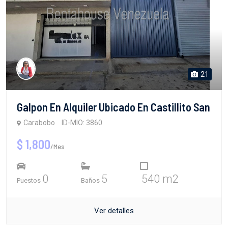
21
Galpon En Alquiler Ubicado En Castillito San
Carabobo
ID-MIO: 3860
$ 1,800
/Mes
0
5
540 m2
Puestos
Baños
Ver detalles