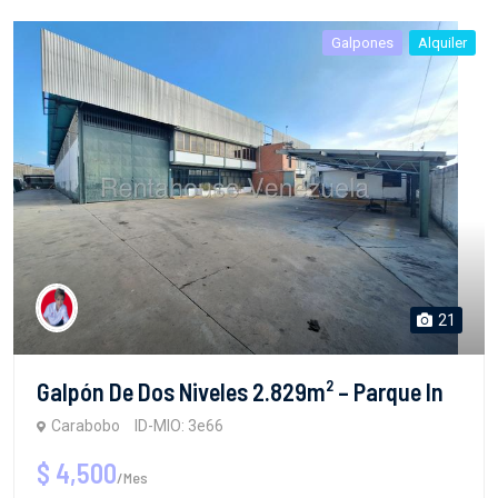
Galpones
Alquiler
21
Galpón De Dos Niveles 2.829m² – Parque In
Carabobo
ID-MIO: 3e66
$ 4,500
/Mes