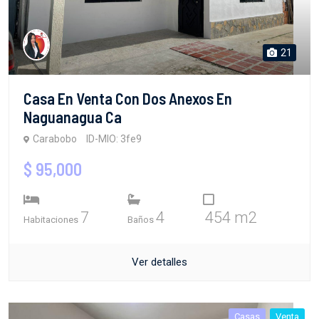
21
Casa En Venta Con Dos Anexos En
Naguanagua Ca
Carabobo
ID-MIO: 3fe9
$ 95,000
7
4
454 m2
Habitaciones
Baños
Ver detalles
Casas
Venta