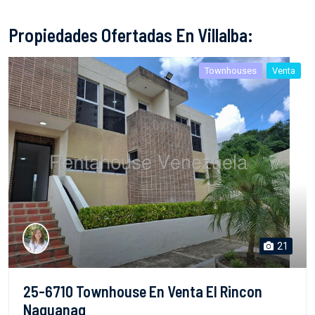
Propiedades Ofertadas En Villalba:
Townhouses
Venta
21
25-6710 Townhouse En Venta El Rincon
Naguanag