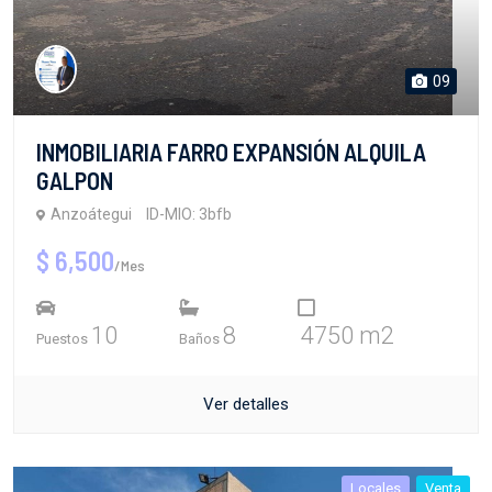
09
INMOBILIARIA FARRO EXPANSIÓN ALQUILA
GALPON
Anzoátegui
ID-MIO: 3bfb
$ 6,500
/Mes
10
8
4750 m2
Puestos
Baños
Ver detalles
Locales
Venta