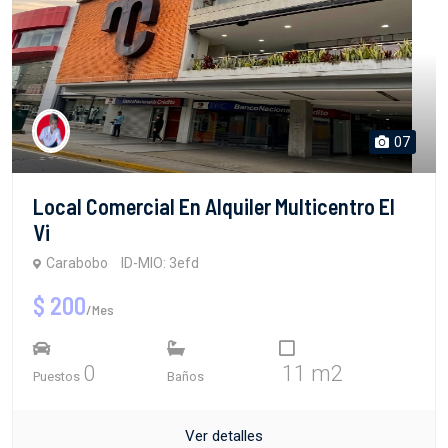
07
Local Comercial En Alquiler Multicentro El
Vi
Carabobo
ID-MIO: 3efd
$ 200
/Mes
0
11 m2
Puestos
Baños
Ver detalles