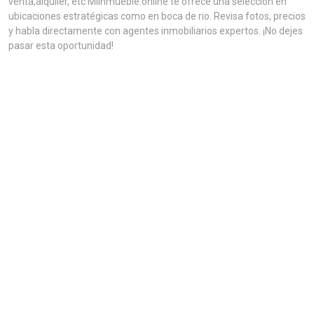
venta,alquiler, etc MiInmueble.online te ofrece una selección en
ubicaciones estratégicas como en boca de rio. Revisa fotos, precios
y habla directamente con agentes inmobiliarios expertos. ¡No dejes
pasar esta oportunidad!