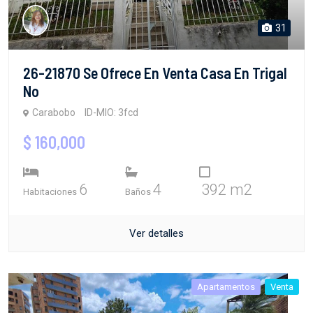
31
26-21870 Se Ofrece En Venta Casa En Trigal
No
Carabobo
ID-MIO: 3fcd
$ 160,000
6
4
392 m2
Habitaciones
Baños
Ver detalles
Apartamentos
Venta