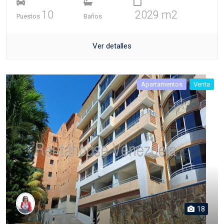
10
2029 m2
Puestos
Baños
Ver detalles
Apartamentos
Venta
18