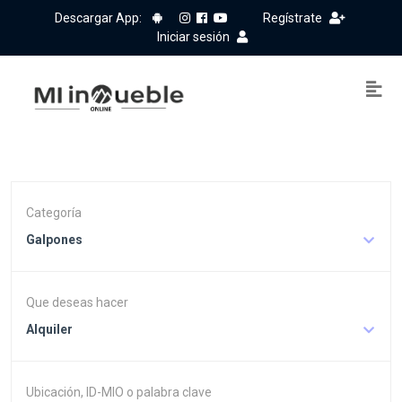
Descargar App:
Regístrate
Iniciar sesión
Categoría
Galpones
Que deseas hacer
Alquiler
Ubicación, ID-MIO o palabra clave