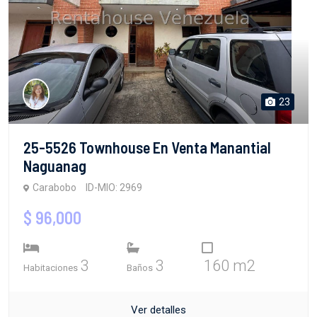
23
25-5526 Townhouse En Venta Manantial
Naguanag
Carabobo
ID-MIO: 2969
$ 96,000
3
3
160 m2
Habitaciones
Baños
Ver detalles