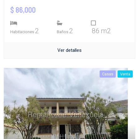
$ 86,000
2
2
86 m2
Habitaciones
Baños
Ver detalles
Casas
Venta