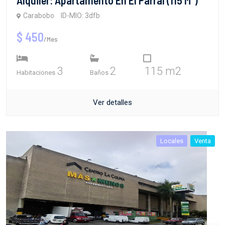
Carabobo
ID-MIO: 3dfb
$ 450
/Mes
3
2
115 m2
Habitaciones
Baños
Ver detalles
Locales
Venta