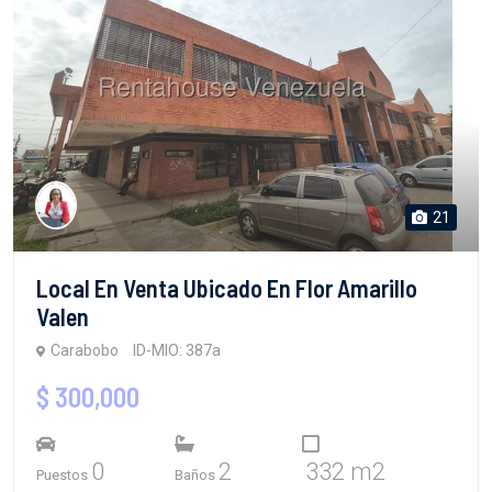
21
Local En Venta Ubicado En Flor Amarillo
Valen
Carabobo
ID-MIO: 387a
$ 300,000
0
2
332 m2
Puestos
Baños