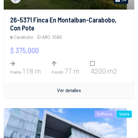
26-5371 Finca En Montalban-Carabobo,
Con Pote
Carabobo
ID-MIO: 3580
$ 375,000
118 m
77 m
4200 m2
Frente
Fondo
Ver detalles
Edificios
Venta