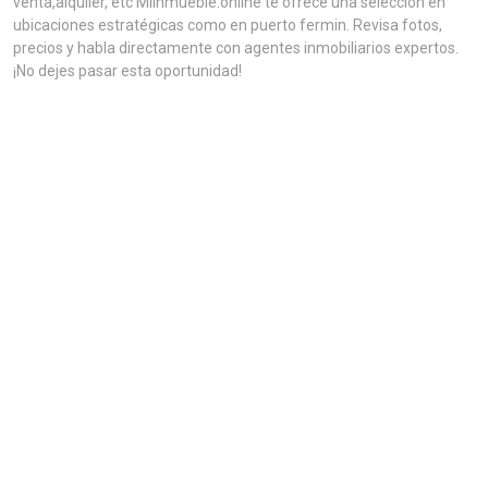
venta,alquiler, etc MiInmueble.online te ofrece una selección en
ubicaciones estratégicas como en puerto fermin. Revisa fotos,
precios y habla directamente con agentes inmobiliarios expertos.
¡No dejes pasar esta oportunidad!