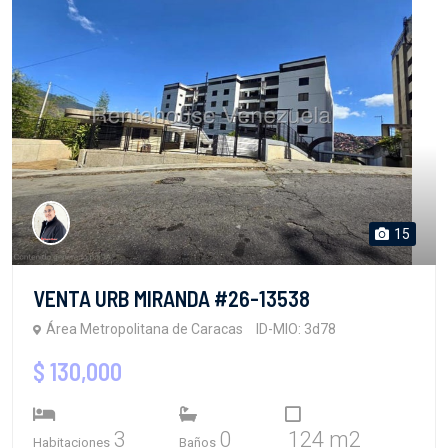
15
VENTA URB MIRANDA #26-13538
Área Metropolitana de Caracas
ID-MIO: 3d78
$ 130,000
3
0
124 m2
Habitaciones
Baños