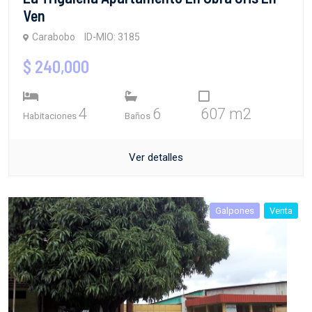
Ven
Carabobo
ID-MIO: 3185
$ 240,000
4
6
607 m2
Habitaciones
Baños
Ver detalles
Galpones
Venta