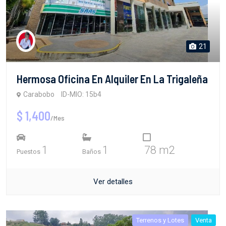
21
Hermosa Oficina En Alquiler En La Trigaleña
Carabobo
ID-MIO: 15b4
$ 1,400
/Mes
1
1
78 m2
Puestos
Baños
Ver detalles
Terrenos y Lotes
Venta