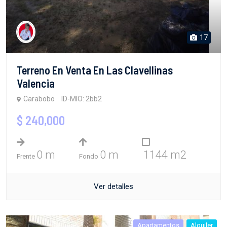
17
Terreno En Venta En Las Clavellinas
Valencia
Carabobo
ID-MIO: 2bb2
$ 240,000
0 m
0 m
1144 m2
Frente
Fondo
Ver detalles
Apartamentos
Alquiler