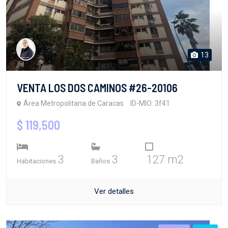
13
VENTA LOS DOS CAMINOS #26-20106
Área Metropolitana de Caracas
ID-MIO: 3f41
$ 119,500
3
3
127 m2
Habitaciones
Baños
Ver detalles