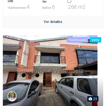
4
6
268 m2
Habitaciones
Baños
Ver detalles
Townhouses
Venta
23