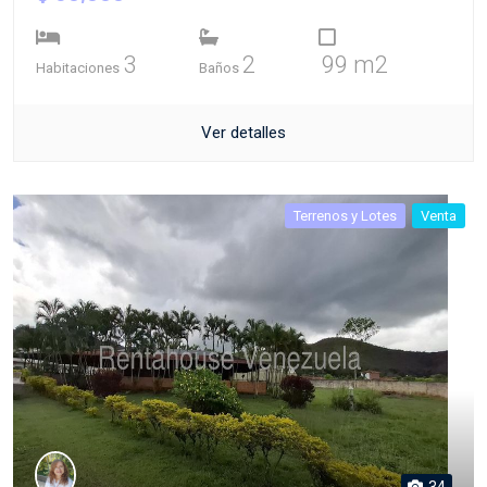
3
2
99 m2
Habitaciones
Baños
Ver detalles
Terrenos y Lotes
Venta
34