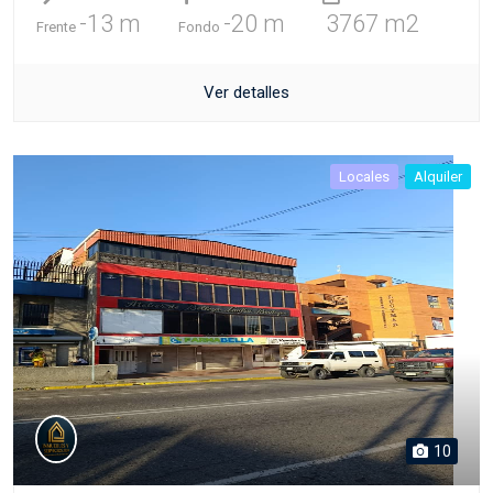
-13 m
-20 m
3767 m2
Frente
Fondo
Ver detalles
Locales
Alquiler
10