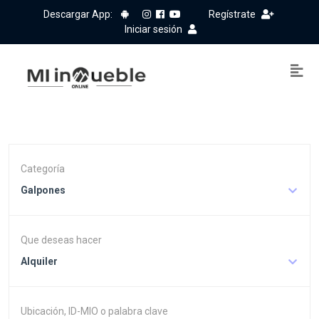
Descargar App:
Regístrate
Iniciar sesión
Categoría
Galpones
Que deseas hacer
Alquiler
Ubicación, ID-MIO o palabra clave