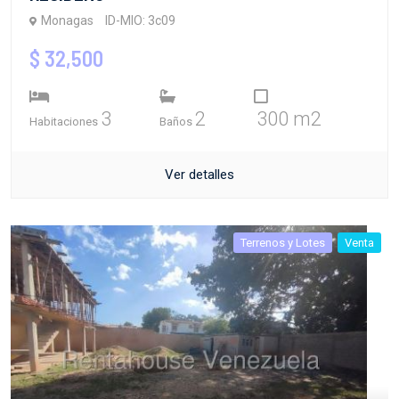
Monagas
ID-MIO: 3c09
$ 32,500
3
2
300 m2
Habitaciones
Baños
Ver detalles
Terrenos y Lotes
Venta