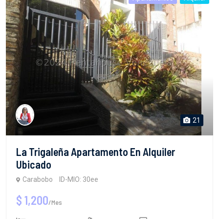
21
La Trigaleña Apartamento En Alquiler
Ubicado
Carabobo
ID-MIO: 30ee
$ 1,200
/Mes