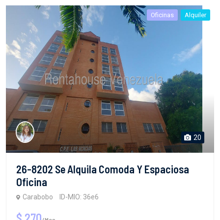
Oficinas
Alquiler
20
26-8202 Se Alquila Comoda Y Espaciosa
Oficina
Carabobo
ID-MIO: 36e6
$ 270
/Mes