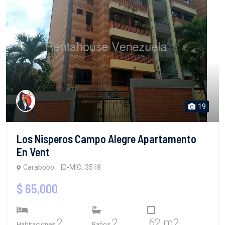
19
Los Nisperos Campo Alegre Apartamento
En Vent
Carabobo
ID-MIO: 3518
$ 65,000
2
2
62 m2
Habitaciones
Baños