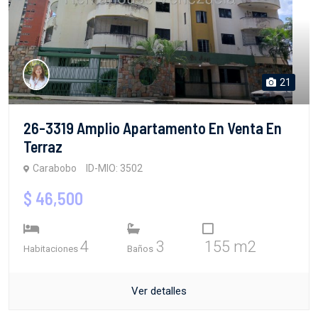
21
26-3319 Amplio Apartamento En Venta En
Terraz
Carabobo
ID-MIO: 3502
$ 46,500
4
3
155 m2
Habitaciones
Baños
Ver detalles