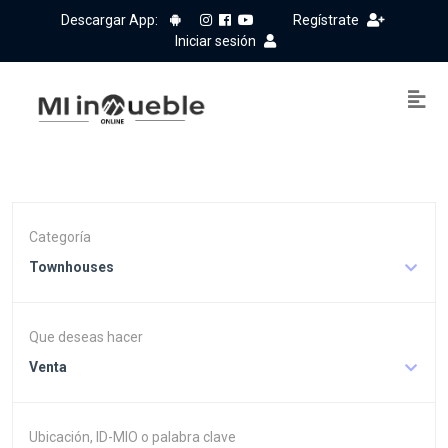
Descargar App:
Regístrate
Iniciar sesión
Categoría
Townhouses
Que deseas hacer
Venta
Ubicación, ID-MIO o palabra clave