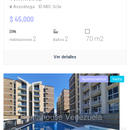
Anzoátegui
ID-MIO: 3c3e
$ 45,000
2
2
70 m2
Habitaciones
Baños
Ver detalles
Apartamentos
Venta