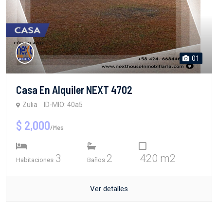
01
Casa En Alquiler NEXT 4702
Zulia
ID-MIO: 40a5
$ 2,000
/Mes
3
2
420 m2
Habitaciones
Baños
Ver detalles