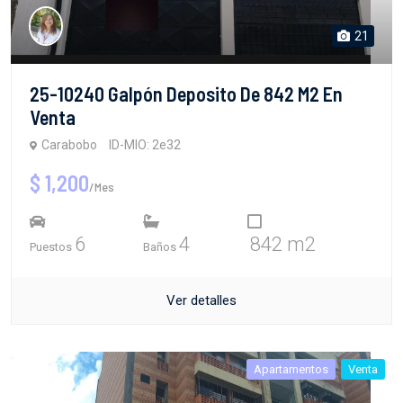
21
25-10240 Galpón Deposito De 842 M2 En
Venta
Carabobo
ID-MIO: 2e32
$ 1,200
/Mes
6
4
842 m2
Puestos
Baños
Ver detalles
Apartamentos
Venta