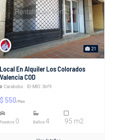
21
Local En Alquiler Los Colorados
Valencia COD
Carabobo
ID-MIO: 3bf9
$ 550
/Mes
0
4
95 m2
Puestos
Baños