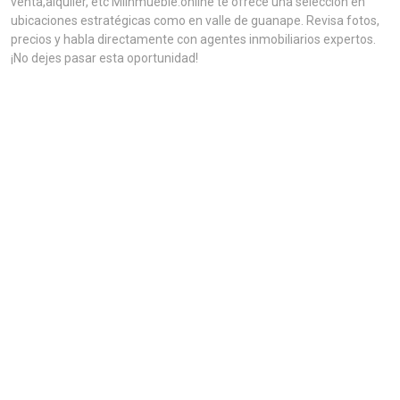
venta,alquiler, etc MiInmueble.online te ofrece una selección en
ubicaciones estratégicas como en valle de guanape. Revisa fotos,
precios y habla directamente con agentes inmobiliarios expertos.
¡No dejes pasar esta oportunidad!