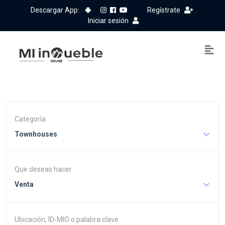
Descargar App:
Regístrate
Iniciar sesión
Categoría
Townhouses
Que deseas hacer
Venta
Ubicación, ID-MIO o palabra clave