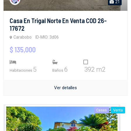
21
Casa En Trigal Norte En Venta COD 26-
17672
Carabobo
ID-MIO: 3d06
$ 135,000
5
6
392 m2
Habitaciones
Baños
Ver detalles
Casas
Venta