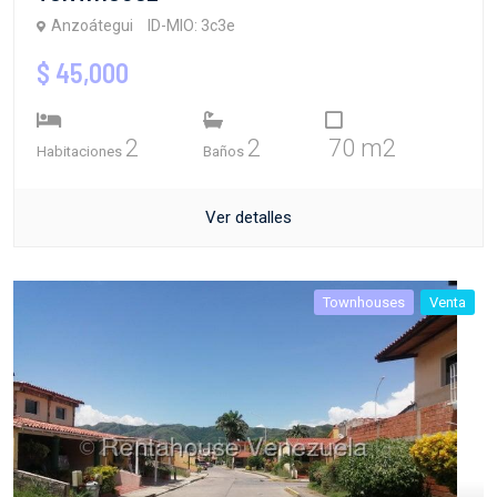
Anzoátegui
ID-MIO: 3c3e
$ 45,000
2
2
70 m2
Habitaciones
Baños
Ver detalles
Townhouses
Venta