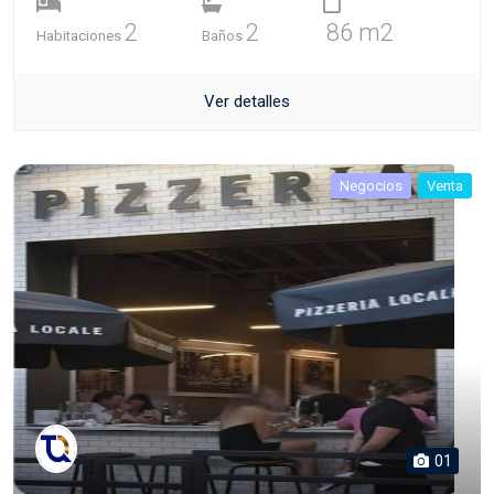
2
2
86 m2
Habitaciones
Baños
Ver detalles
Negocios
Venta
01