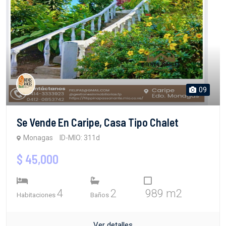
09
Se Vende En Caripe, Casa Tipo Chalet
Monagas
ID-MIO: 311d
$ 45,000
4
2
989 m2
Habitaciones
Baños
Ver detalles