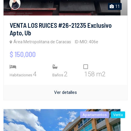
11
VENTA LOS RUICES #26-21235 Exclusivo
Apto, Ub
Área Metropolitana de Caracas
ID-MIO: 406e
$ 150,000
4
2
158 m2
Habitaciones
Baños
Ver detalles
Apartamentos
Venta