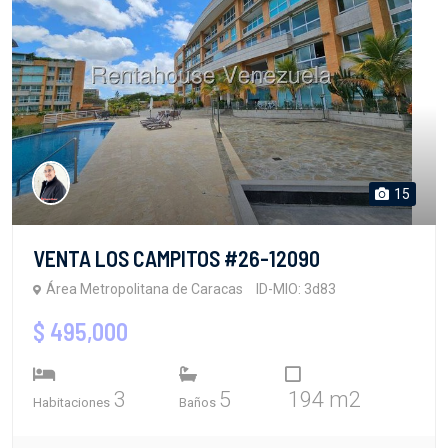
15
VENTA LOS CAMPITOS #26-12090
Área Metropolitana de Caracas
ID-MIO: 3d83
$ 495,000
3
5
194 m2
Habitaciones
Baños