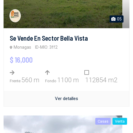
05
Se Vende En Sector Bella Vista
Monagas
ID-MIO: 3ff2
$ 16,000
560 m
1100 m
112854 m2
Frente
Fondo
Ver detalles
Casas
Venta