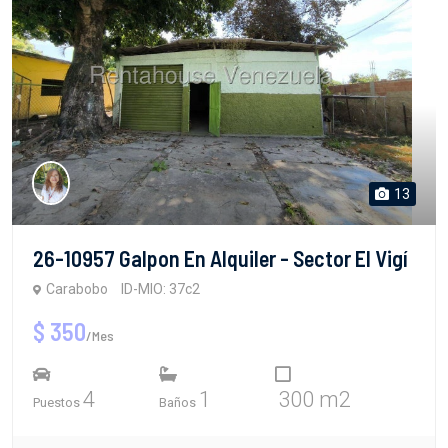
13
26-10957 Galpon En Alquiler - Sector El Vigí
Carabobo
ID-MIO: 37c2
$ 350
/Mes
4
1
300 m2
Puestos
Baños