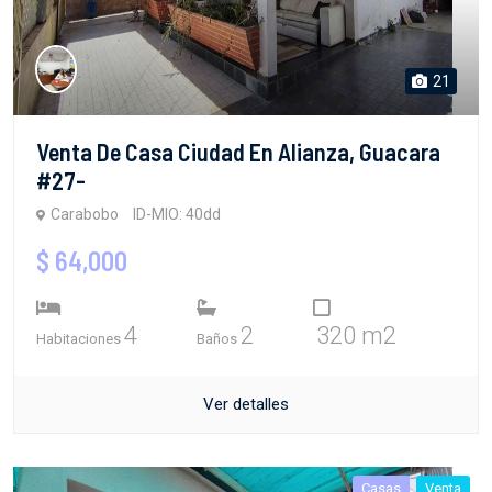
21
Venta De Casa Ciudad En Alianza, Guacara
#27-
Carabobo
ID-MIO: 40dd
$ 64,000
4
2
320 m2
Habitaciones
Baños
Ver detalles
Casas
Venta