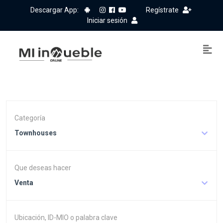
Descargar App:
Regístrate
Iniciar sesión
Categoría
Townhouses
Que deseas hacer
Venta
Ubicación, ID-MIO o palabra clave