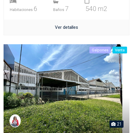
6
7
540 m2
Habitaciones
Baños
Ver detalles
Galpones
Venta
21