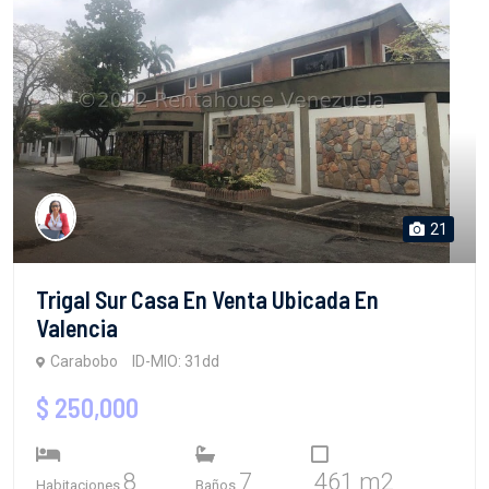
21
Trigal Sur Casa En Venta Ubicada En
Valencia
Carabobo
ID-MIO: 31dd
$ 250,000
8
7
461 m2
Habitaciones
Baños