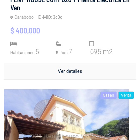
Ven
Carabobo
ID-MIO: 3c3c
$ 400,000
5
7
695 m2
Habitaciones
Baños
Ver detalles
Casas
Venta