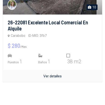
10
26-22081 Excelente Local Comercial En
Alquile
Carabobo
ID-MIO: 3fb7
$ 280
/Mes
1
1
38 m2
Puestos
Baños
Ver detalles