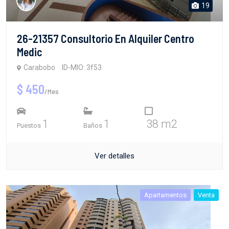
19
26-21357 Consultorio En Alquiler Centro
Medic
Carabobo
ID-MIO: 3f53
$ 450
/Mes
1
1
38 m2
Puestos
Baños
Ver detalles
Apartamentos
Venta