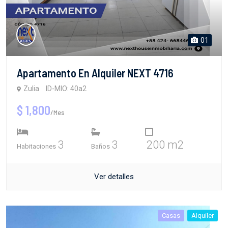
01
Apartamento En Alquiler NEXT 4716
Zulia
ID-MIO: 40a2
$ 1,800
/Mes
3
3
200 m2
Habitaciones
Baños
Ver detalles
Casas
Alquiler