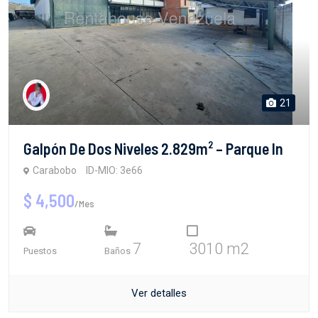
21
Galpón De Dos Niveles 2.829m² – Parque In
Carabobo
ID-MIO: 3e66
$ 4,500
/Mes
7
3010 m2
Puestos
Baños
Ver detalles