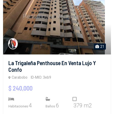
21
La Trigaleña Penthouse En Venta Lujo Y
Confo
Carabobo
ID-MIO: 3eb9
$ 240,000
4
6
379 m2
Habitaciones
Baños