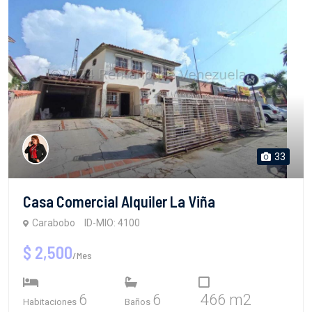
33
Casa Comercial Alquiler La Viña
Carabobo
ID-MIO: 4100
$ 2,500
/Mes
6
6
466 m2
Habitaciones
Baños