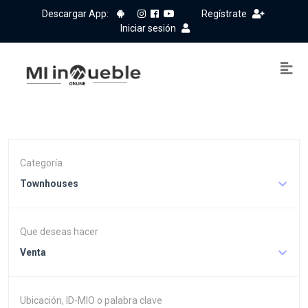
Descargar App:
Regístrate
Iniciar sesión
Categoría
Townhouses
Que deseas hacer
Venta
Ubicación, ID-MIO o palabra clave