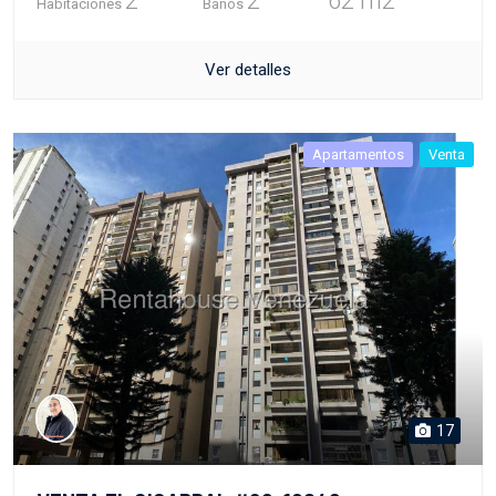
2
2
62 m2
Habitaciones
Baños
Ver detalles
Apartamentos
Venta
17