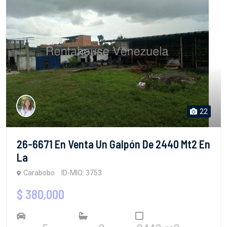
22
26-6671 En Venta Un Galpón De 2440 Mt2 En
La
Carabobo
ID-MIO: 3753
$ 380,000