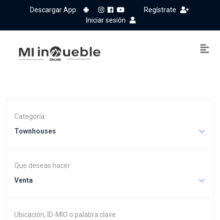
Descargar App:
Regístrate
Iniciar sesión
Categoría
Townhouses
Que deseas hacer
Venta
Ubicación, ID-MIO o palabra clave