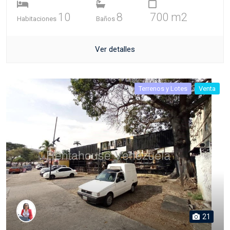
10
8
700 m2
Habitaciones
Baños
Ver detalles
Terrenos y Lotes
Venta
21