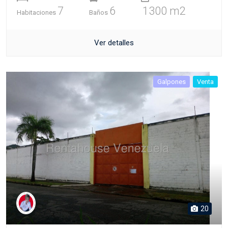
7
6
1300 m2
Habitaciones
Baños
Ver detalles
Galpones
Venta
20