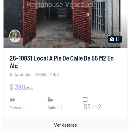
11
26-10831 Local A Pie De Calle De 55 M2 En
Alq
Carabobo
ID-MIO: 37b0
$ 380
/Mes
1
1
55 m2
Puestos
Baños
Ver detalles