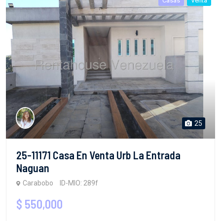
Casas
Venta
25
25-11171 Casa En Venta Urb La Entrada
Naguan
Carabobo
ID-MIO: 289f
$ 550,000