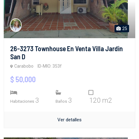
25
26-3273 Townhouse En Venta Villa Jardin
San D
Carabobo
ID-MIO: 353f
$ 50,000
3
3
120 m2
Habitaciones
Baños
Ver detalles