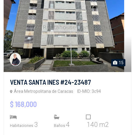
15
VENTA SANTA INES #24-23487
Área Metropolitana de Caracas
ID-MIO: 3c94
$ 168,000
3
4
140 m2
Habitaciones
Baños