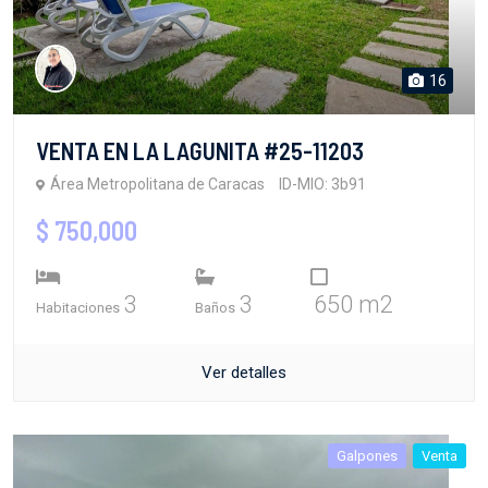
16
VENTA EN LA LAGUNITA #25-11203
Área Metropolitana de Caracas
ID-MIO: 3b91
$ 750,000
3
3
650 m2
Habitaciones
Baños
Ver detalles
Galpones
Venta