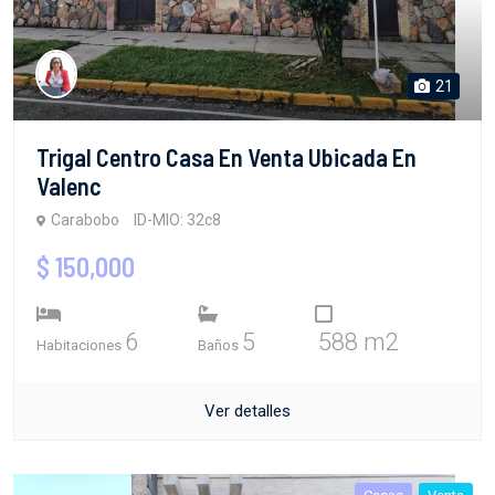
21
Trigal Centro Casa En Venta Ubicada En
Valenc
Carabobo
ID-MIO: 32c8
$ 150,000
6
5
588 m2
Habitaciones
Baños
Ver detalles