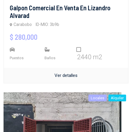
Galpon Comercial En Venta En Lizandro
Alvarad
Carabobo
ID-MIO: 3b9b
$ 280,000
2440 m2
Puestos
Baños
Ver detalles
Locales
Alquiler