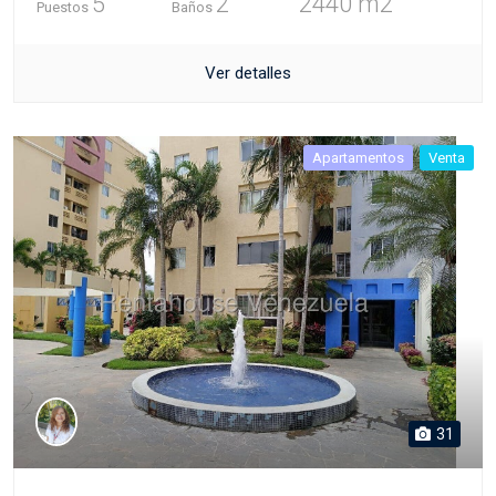
5
2
2440 m2
Puestos
Baños
Ver detalles
Apartamentos
Venta
31