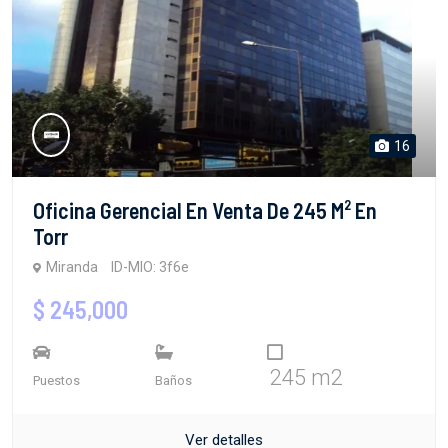
16
Oficina Gerencial En Venta De 245 M² En
Torr
Miranda
ID-MIO: 3f6e
$ 245,000
245 m2
Puestos
Baños
Ver detalles