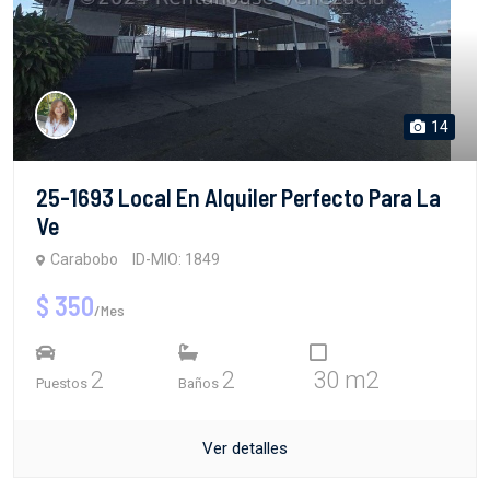
14
25-1693 Local En Alquiler Perfecto Para La
Ve
Carabobo
ID-MIO: 1849
$ 350
/Mes
2
2
30 m2
Puestos
Baños
Ver detalles