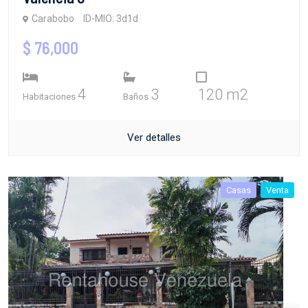
Carabobo
ID-MIO: 3d1d
$ 76,000
4
3
120 m2
Habitaciones
Baños
Ver detalles
Casas
Venta