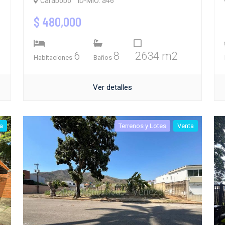
Carabobo
ID-MIO: a46
$ 480,000
6
8
2634 m2
Habitaciones
Baños
Ver detalles
a
Terrenos y Lotes
Venta