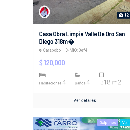
12
Casa Obra Limpia Valle De Oro San
Diego 318m�
Carabobo
ID-MIO: 3ef4
$ 120,000
4
4
318 m2
Habitaciones
Baños
Ver detalles
Galpones
Vent