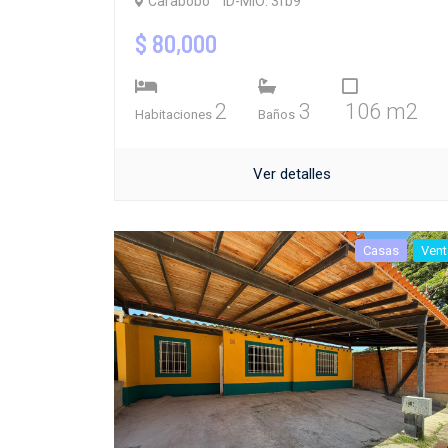
Carabobo
ID-MIO: 3fb9
$ 80,000
2
3
106 m2
Habitaciones
Baños
Ver detalles
Casas
Vent