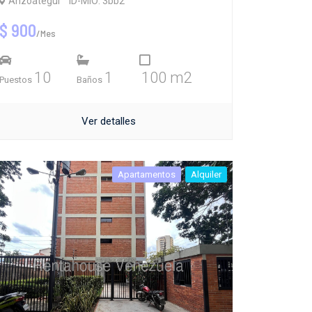
Anzoátegui
ID-MIO: 3bb2
$ 900
/Mes
10
1
100 m2
Puestos
Baños
Ver detalles
Apartamentos
Alquiler