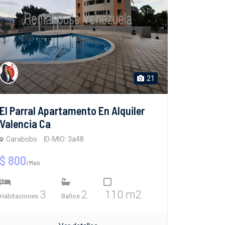
21
El Parral Apartamento En Alquiler
Valencia Ca
Carabobo
ID-MIO: 3a48
$ 800
/Mes
3
2
110 m2
Habitaciones
Baños