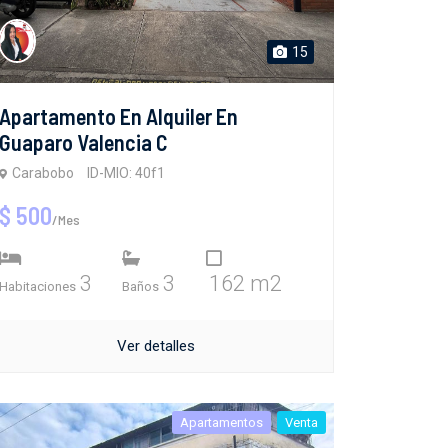
15
Apartamento En Alquiler En
Guaparo Valencia C
Carabobo
ID-MIO: 40f1
$ 500
/Mes
3
3
162 m2
Habitaciones
Baños
Ver detalles
Apartamentos
Venta