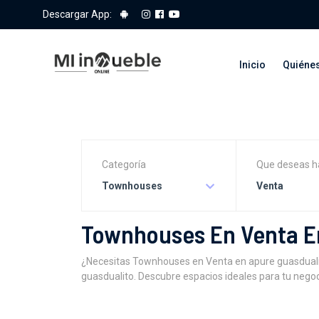
Descargar App:
Inicio
Quiéne
Categoría
Que deseas h
Townhouses
Venta
Townhouses En Venta E
¿Necesitas Townhouses en Venta en apure guasduali
guasdualito. Descubre espacios ideales para tu negoc