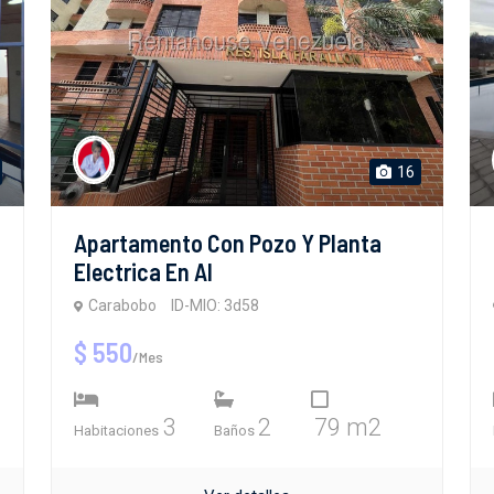
16
Apartamento Con Pozo Y Planta
Electrica En Al
Carabobo
ID-MIO: 3d58
$ 550
/Mes
3
2
79 m2
Habitaciones
Baños