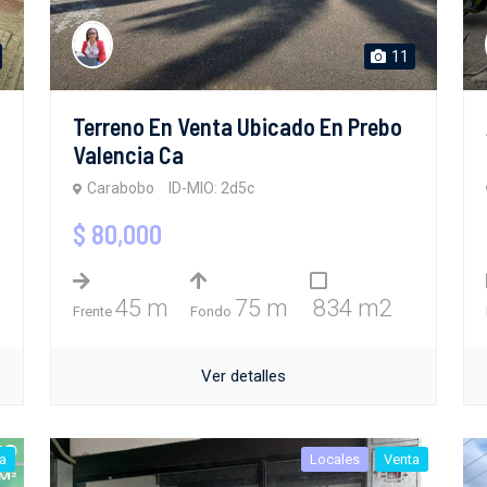
11
Terreno En Venta Ubicado En Prebo
Valencia Ca
Carabobo
ID-MIO: 2d5c
$ 80,000
45 m
75 m
834 m2
Frente
Fondo
Ver detalles
a
Locales
Venta