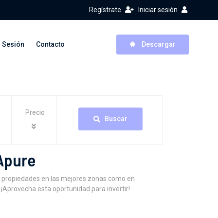
Regístrate
Iniciar sesión
r Sesión
Contacto
Descargar
Precio
Buscar
Apure
9 propiedades en las mejores zonas como en
¡Aprovecha esta oportunidad para invertir!