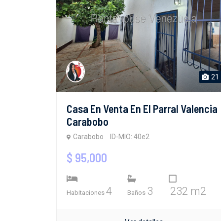
21
Casa En Venta En El Parral Valencia
Carabobo
Carabobo
ID-MIO: 40e2
$ 95,000
4
3
232 m2
Habitaciones
Baños