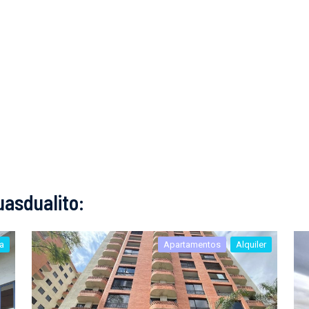
asdualito:
a
Apartamentos
Alquiler