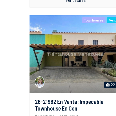
Ver detalles
Townhouses
Vent
22
26-21962 En Venta: Impecable
Townhouse En Con