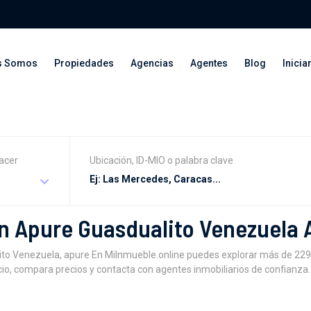
s Somos
Propiedades
Agencias
Agentes
Blog
Inicia
acer
Ubicación, ID-MIO o palabra clave
n Apure Guasdualito Venezuela 
to Venezuela, apure En MiInmueble.online puedes explorar más de 22
io, compara precios y contacta con agentes inmobiliarios de confianza. 