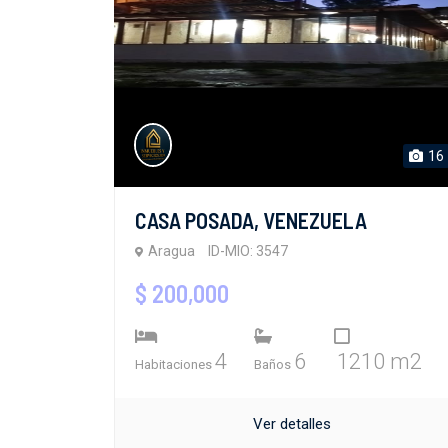
16
CASA POSADA, VENEZUELA
Aragua
ID-MIO: 3547
$ 200,000
4
6
1210 m2
Habitaciones
Baños
Ver detalles