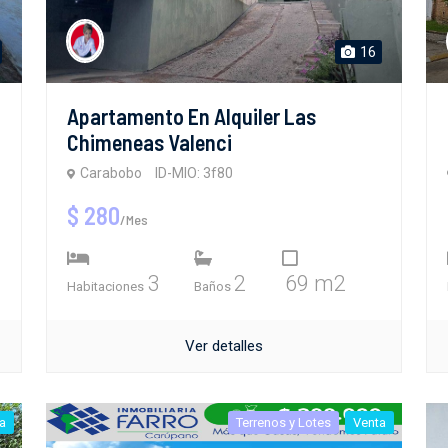
16
Apartamento En Alquiler Las
Chimeneas Valenci
Carabobo
ID-MIO: 3f80
$ 280
/Mes
3
2
69 m2
Habitaciones
Baños
Ver detalles
a
Terrenos y Lotes
Venta