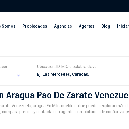
s Somos
Propiedades
Agencias
Agentes
Blog
Inicia
acer
Ubicación, ID-MIO o palabra clave
n Aragua Pao De Zarate Venezue
arate Venezuela, aragua En MiInmueble.online puedes explorar más d
, compara precios y contacta con agentes inmobiliarios de confianza. ¡A