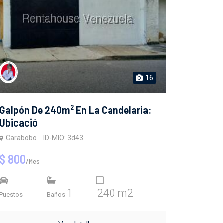
16
Galpón De 240m² En La Candelaria:
Ubicació
Carabobo
ID-MIO: 3d43
$ 800
/Mes
1
240 m2
Puestos
Baños