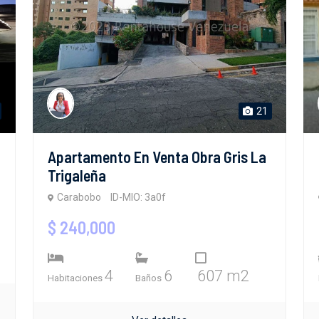
21
Apartamento En Venta Obra Gris La
Trigaleña
Carabobo
ID-MIO: 3a0f
$ 240,000
4
6
607 m2
Habitaciones
Baños