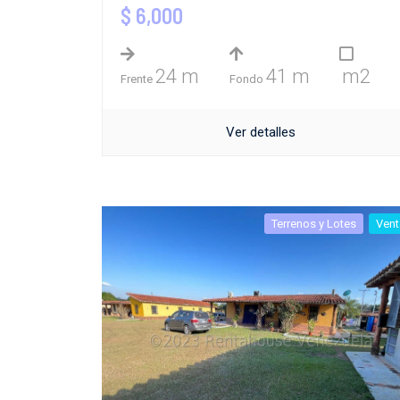
$ 6,000
24 m
41 m
m2
Frente
Fondo
Ver detalles
Terrenos y Lotes
Vent