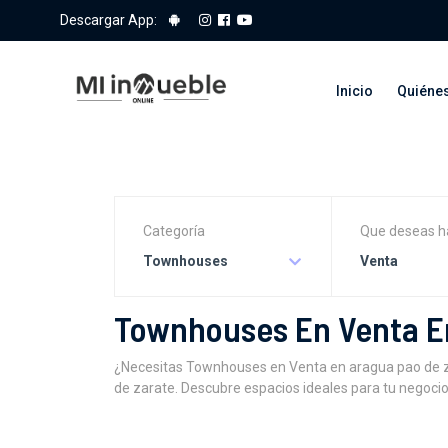
Descargar App:
Inicio
Quiéne
Categoría
Que deseas h
Townhouses
Venta
Townhouses En Venta E
¿Necesitas Townhouses en Venta en aragua pao de z
de zarate. Descubre espacios ideales para tu negocio