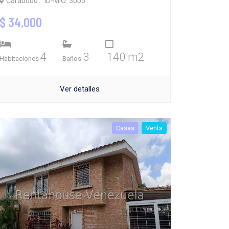
Carabobo
ID-MIO: 30b5
$ 34,000
4
3
140 m2
Habitaciones
Baños
Ver detalles
Casas
Venta