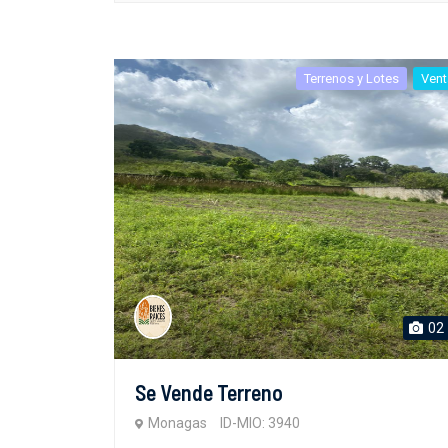
Terrenos y Lotes
Vent
02
Se Vende Terreno
Monagas
ID-MIO: 3940