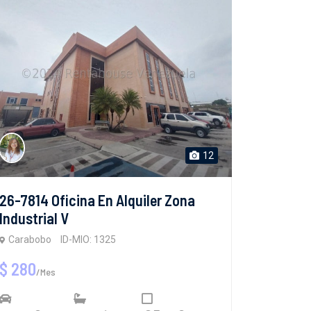
12
26-7814 Oficina En Alquiler Zona
Industrial V
Carabobo
ID-MIO: 1325
$ 280
/Mes