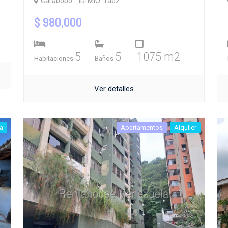
Carabobo
ID-MIO: 1ae2
$ 980,000
5
5
1075 m2
Habitaciones
Baños
Ver detalles
a
Apartamentos
Alquiler