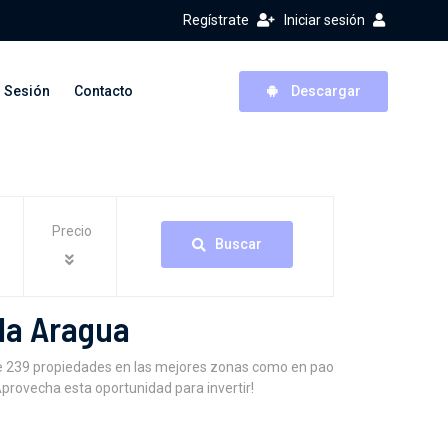
Regístrate
Iniciar sesión
r Sesión
Contacto
Descargar
Precio
Buscar
la Aragua
e 239 propiedades en las mejores zonas como en pao
provecha esta oportunidad para invertir!