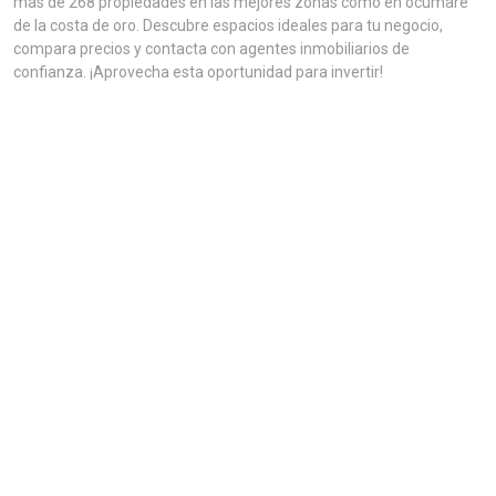
más de 268 propiedades en las mejores zonas como en ocumare
de la costa de oro. Descubre espacios ideales para tu negocio,
compara precios y contacta con agentes inmobiliarios de
confianza. ¡Aprovecha esta oportunidad para invertir!