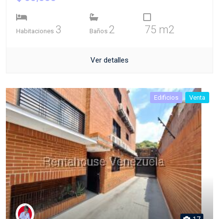
3
2
75 m2
Habitaciones
Baños
Ver detalles
Edificios
Venta