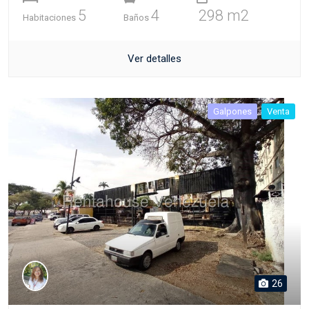
5
4
298 m2
Habitaciones
Baños
Ver detalles
Galpones
Venta
26