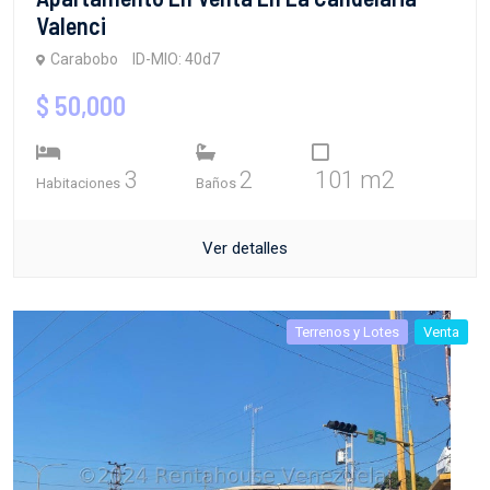
Valenci
Carabobo
ID-MIO: 40d7
$ 50,000
3
2
101 m2
Habitaciones
Baños
Ver detalles
Terrenos y Lotes
Venta