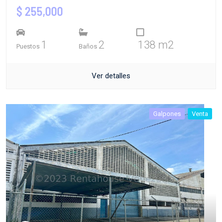
$ 255,000
1
2
138 m2
Puestos
Baños
Ver detalles
Galpones
Venta