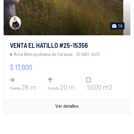
16
VENTA EL HATILLO #25-15356
Área Metropolitana de Caracas
ID-MIO: 3cf3
$ 17,000
28 m
20 m
5500 m2
Frente
Fondo
Ver detalles