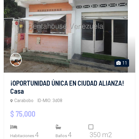
11
¡OPORTUNIDAD ÚNICA EN CIUDAD ALIANZA!
Casa
Carabobo
ID-MIO: 3d08
$ 75,000
4
4
350 m2
Habitaciones
Baños