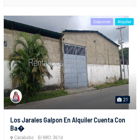
Galpones
Alquiler
21
Los Jarales Galpon En Alquiler Cuenta Con
Ba�
Carabobo
ID-MIO: 361d