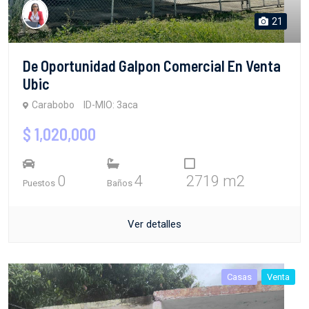
21
De Oportunidad Galpon Comercial En Venta
Ubic
Carabobo
ID-MIO: 3aca
$ 1,020,000
0
4
2719 m2
Puestos
Baños
Ver detalles
Casas
Venta