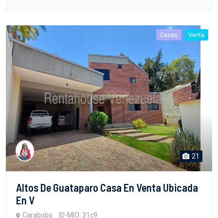
Casas
Venta
21
Altos De Guataparo Casa En Venta Ubicada
En V
Carabobo
ID-MIO: 31c9