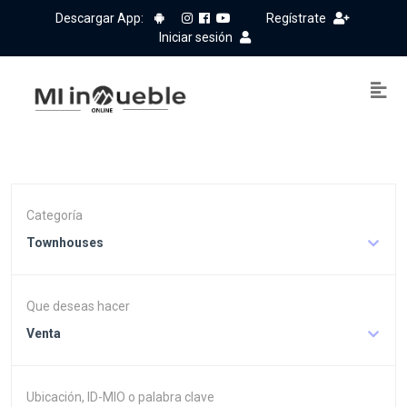
Descargar App:
Regístrate
Iniciar sesión
Categoría
Townhouses
Que deseas hacer
Venta
Ubicación, ID-MIO o palabra clave