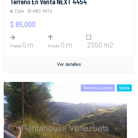
Terreno En Venta NEXT 4454
Zulia
ID-MIO: 401e
$ 85,000
0 m
0 m
2550 m2
Frente
Fondo
Ver detalles
Terrenos y Lotes
Venta