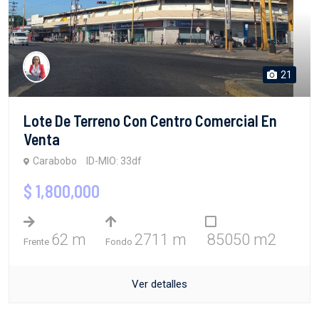
21
Lote De Terreno Con Centro Comercial En
Venta
Carabobo
ID-MIO: 33df
$ 1,800,000
62 m
2711 m
85050 m2
Frente
Fondo
Ver detalles