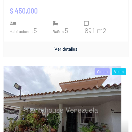
$ 450,000
5
5
891 m2
Habitaciones
Baños
Ver detalles
Casas
Venta