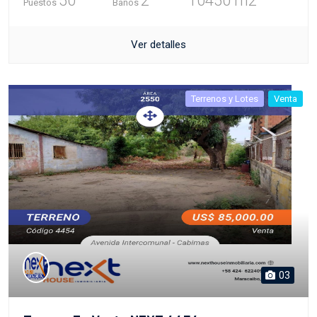
50
2
10450 m2
Puestos
Baños
Ver detalles
Terrenos y Lotes
Venta
03