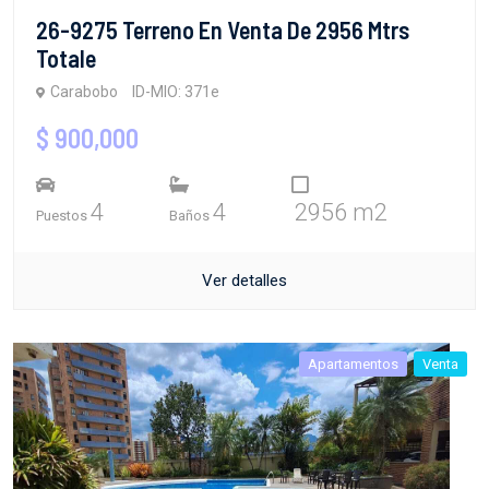
26-9275 Terreno En Venta De 2956 Mtrs
Totale
Carabobo
ID-MIO: 371e
$ 900,000
4
4
2956 m2
Puestos
Baños
Ver detalles
Apartamentos
Venta