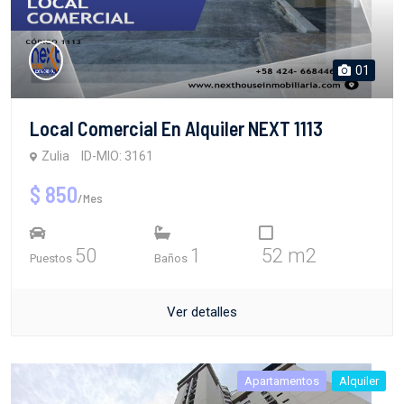
01
Local Comercial En Alquiler NEXT 1113
Zulia
ID-MIO: 3161
$ 850
/Mes
50
1
52 m2
Puestos
Baños
Ver detalles
Apartamentos
Alquiler