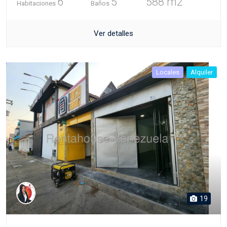
6
5
588 m2
Habitaciones
Baños
Ver detalles
Locales
Alquiler
19