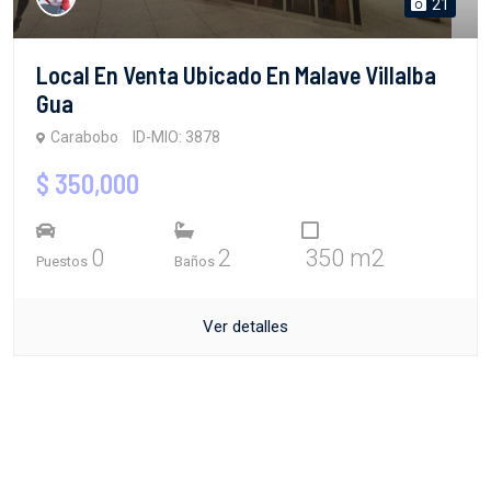
21
Local En Venta Ubicado En Malave Villalba
Gua
Carabobo
ID-MIO: 3878
$ 350,000
0
2
350 m2
Puestos
Baños
Ver detalles