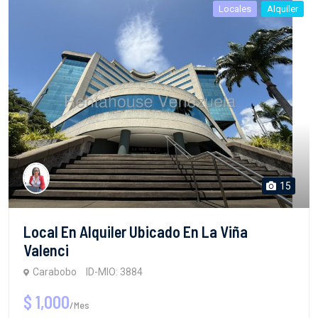
Locales
Alquiler
15
Local En Alquiler Ubicado En La Viña
Valenci
Carabobo
ID-MIO: 3884
$ 1,000
/Mes