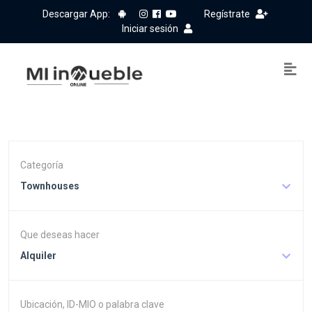
Descargar App:
Regístrate
Iniciar sesión
Categoría
Townhouses
Que deseas hacer
Alquiler
Ubicación, ID-MIO o palabra clave