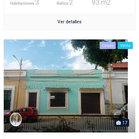
3
2
93 m2
Habitaciones
Baños
Ver detalles
Casas
Venta
17