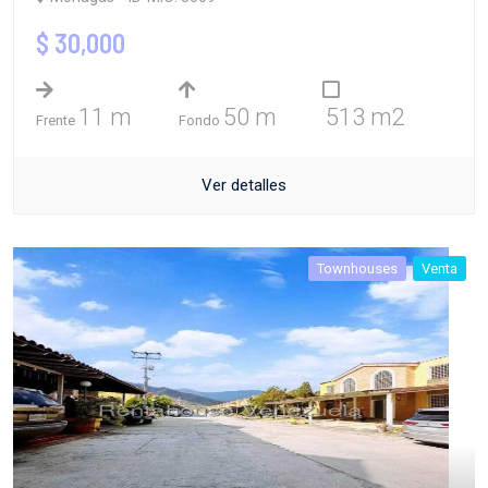
$ 30,000
11 m
50 m
513 m2
Frente
Fondo
Ver detalles
Townhouses
Venta