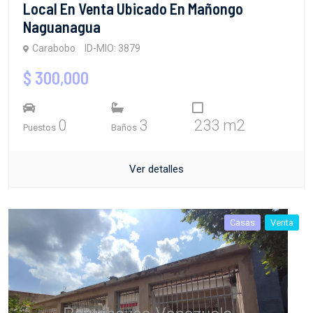
Local En Venta Ubicado En Mañongo
Naguanagua
Carabobo
ID-MIO: 3879
$ 300,000
0
3
233 m2
Puestos
Baños
Ver detalles
Casas
Venta