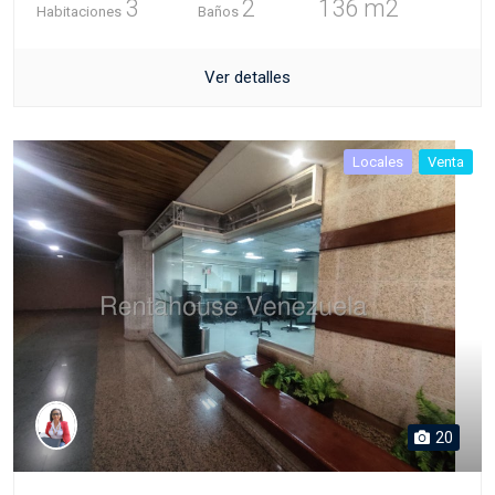
3
2
136 m2
Habitaciones
Baños
Ver detalles
Locales
Venta
20