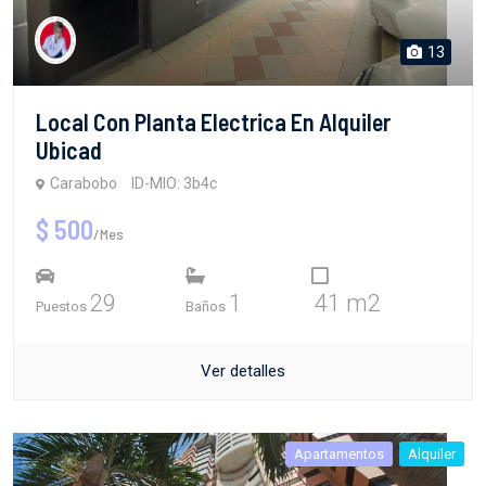
13
Local Con Planta Electrica En Alquiler
Ubicad
Carabobo
ID-MIO: 3b4c
$ 500
/Mes
29
1
41 m2
Puestos
Baños
Ver detalles
Apartamentos
Alquiler