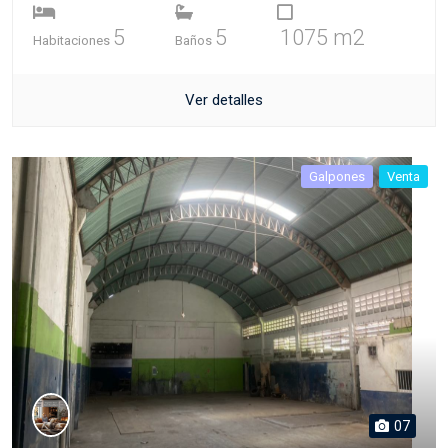
5
5
1075 m2
Habitaciones
Baños
Ver detalles
Galpones
Venta
07