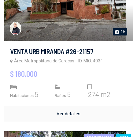
15
VENTA URB MIRANDA #26-21157
Área Metropolitana de Caracas
ID-MIO: 403f
$ 180,000
5
5
274 m2
Habitaciones
Baños
Ver detalles