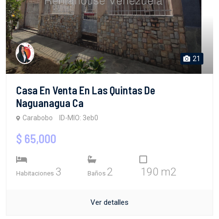
21
Casa En Venta En Las Quintas De
Naguanagua Ca
Carabobo
ID-MIO: 3eb0
$ 65,000
3
2
190 m2
Habitaciones
Baños
Ver detalles