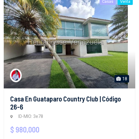
Casas
Venta
18
Casa En Guataparo Country Club | Código
26-6
ID-MIO: 3e78
$ 980,000