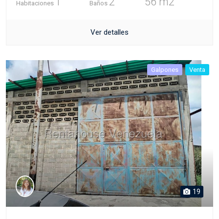
1
2
56 m2
Habitaciones
Baños
Ver detalles
Galpones
Venta
19