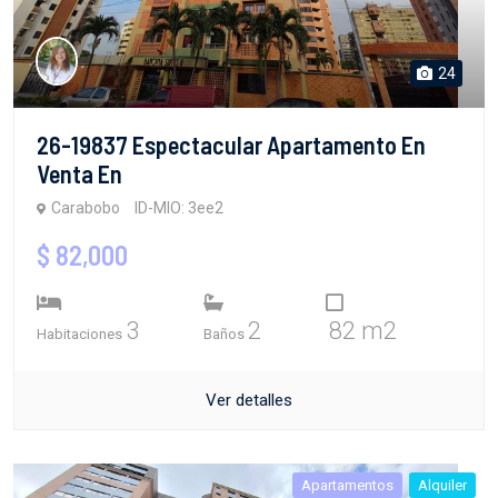
24
26-19837 Espectacular Apartamento En
Venta En
Carabobo
ID-MIO: 3ee2
$ 82,000
3
2
82 m2
Habitaciones
Baños
Ver detalles
Apartamentos
Alquiler