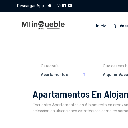
Descargar App:
Inicio
Quiéne
Categoría
Que deseas h
Apartamentos
Alquiler Vac
Apartamentos En Aloja
Encuentra Apartamentos en Alojamiento en amazonas
selección en ubicaciones estratégicas como en samari