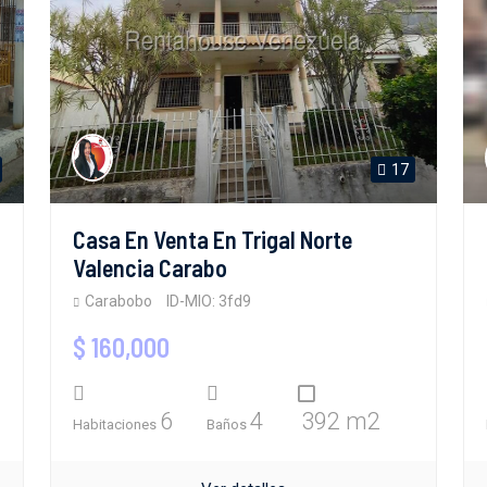
17
Casa En Venta En Trigal Norte
Valencia Carabo
Carabobo
ID-MIO: 3fd9
$ 160,000
6
4
392 m2
Habitaciones
Baños