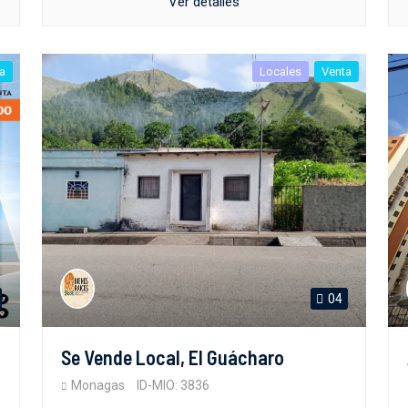
Ver detalles
a
Locales
Venta
04
Se Vende Local, El Guácharo
Monagas
ID-MIO: 3836