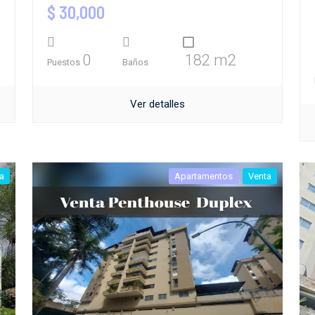
$ 30,000
0
182 m2
Puestos
Baños
Ver detalles
a
Apartamentos
Venta