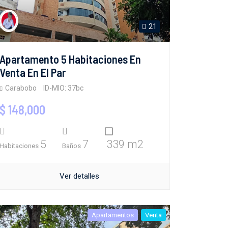
21
Apartamento 5 Habitaciones En
Venta En El Par
Carabobo
ID-MIO: 37bc
$ 148,000
5
7
339 m2
Habitaciones
Baños
Ver detalles
Apartamentos
Venta