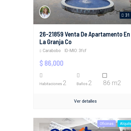
31
26-21859 Venta De Apartamento En
La Granja Co
Carabobo
ID-MIO: 3fcf
$ 86,000
2
2
86 m2
Habitaciones
Baños
Ver detalles
Oficinas
Alquil