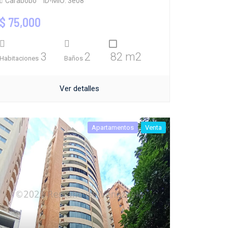
Carabobo
ID-MIO: 3e08
$ 75,000
3
2
82 m2
Habitaciones
Baños
Ver detalles
Apartamentos
Venta