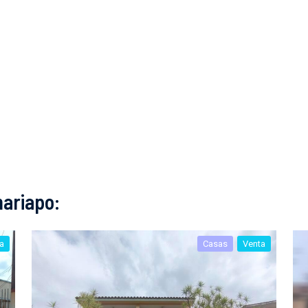
ariapo:
a
Casas
Venta