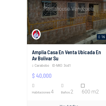
16
Amplia Casa En Venta Ubicada En
Av Bolivar Su
Carabobo
ID-MIO: 3cd1
$ 40,000
4
2
600 m2
Habitaciones
Baños