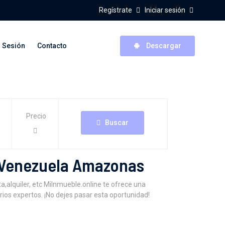
Regístrate
Iniciar sesión
r Sesión
Contacto
Descargar
Precio
Buscar
 Venezuela Amazonas
lquiler, etc MiInmueble.online te ofrece una
ios expertos. ¡No dejes pasar esta oportunidad!