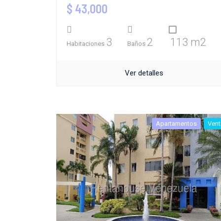
$ 43,000
3
2
113 m2
Habitaciones
Baños
Ver detalles
Apartamentos
Vent