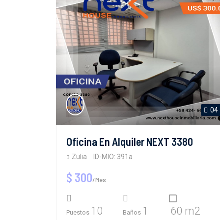
04
Oficina En Alquiler NEXT 3380
Zulia
ID-MIO: 391a
$ 300
/Mes
10
1
60 m2
Puestos
Baños