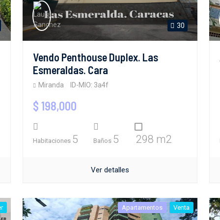
30
Vendo Penthouse Duplex. Las
Esmeraldas. Cara
Miranda
ID-MIO: 3a4f
$ 198,000
5
5
298 m2
Habitaciones
Baños
Ver detalles
er
Apartamentos
Venta