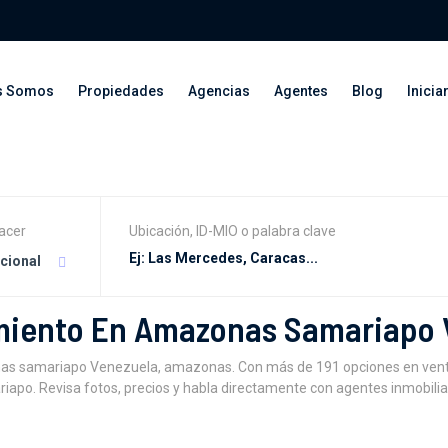
s Somos
Propiedades
Agencias
Agentes
Blog
Inicia
acer
Ubicación, ID-MIO o palabra clave
acional
miento En Amazonas Samariapo
 samariapo Venezuela, amazonas. Con más de 191 opciones en venta,a
apo. Revisa fotos, precios y habla directamente con agentes inmobiliar