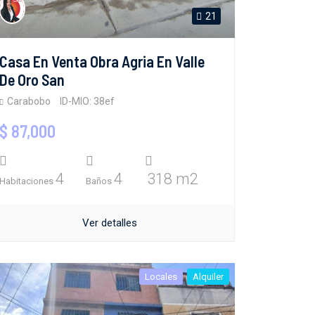
21
Casa En Venta Obra Agria En Valle
De Oro San
Carabobo
ID-MIO: 38ef
$ 87,000
4
4
318 m2
Habitaciones
Baños
Ver detalles
Locales
Alquiler