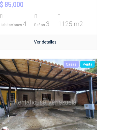
$ 85,000
4
3
1125 m2
Habitaciones
Baños
Ver detalles
Casas
Venta