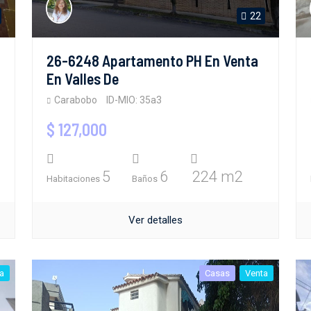
22
26-6248 Apartamento PH En Venta
En Valles De
Carabobo
ID-MIO: 35a3
$ 127,000
5
6
224 m2
Habitaciones
Baños
Ver detalles
a
Casas
Venta