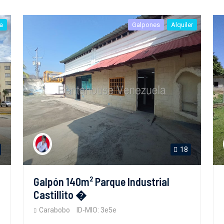
a
Galpones
Alquiler
18
Galpón 140m² Parque Industrial
Castillito �
Carabobo
ID-MIO: 3e5e