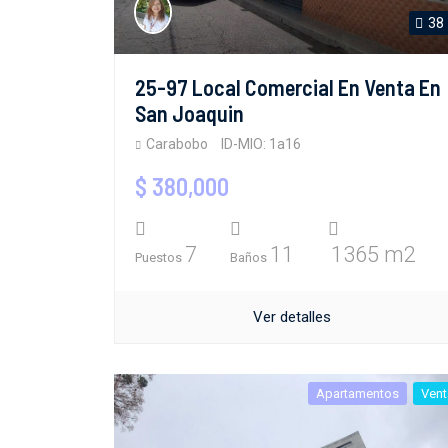
38
25-97 Local Comercial En Venta En
San Joaquin
Carabobo
ID-MIO: 1a16
$ 380,000
7
11
1365 m2
Puestos
Baños
Ver detalles
Apartamentos
Vent