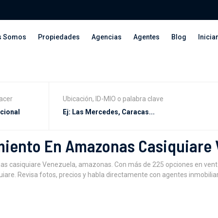
s Somos
Propiedades
Agencias
Agentes
Blog
Inicia
acer
Ubicación, ID-MIO o palabra clave
miento En Amazonas Casiquiare
 casiquiare Venezuela, amazonas. Con más de 225 opciones en venta,al
iare. Revisa fotos, precios y habla directamente con agentes inmobiliar