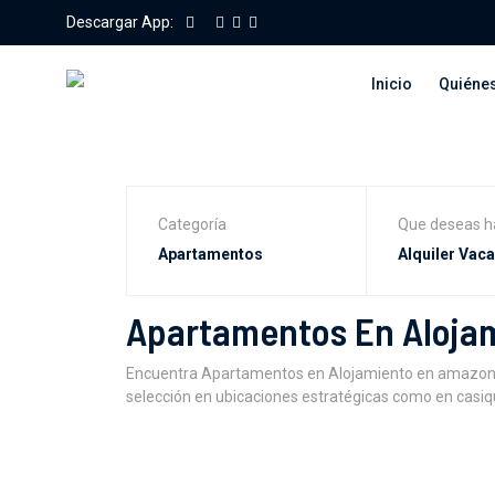
Descargar App:
Inicio
Quiéne
Categoría
Que deseas h
Apartamentos En Aloja
Encuentra Apartamentos en Alojamiento en amazonas
selección en ubicaciones estratégicas como en casiqu