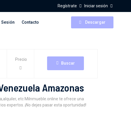
Regístrate
Iniciar sesión
r Sesión
Contacto
Descargar
Precio
Buscar
 Venezuela Amazonas
quiler, etc MiInmueble.online te ofrece una
ios expertos. ¡No dejes pasar esta oportunidad!