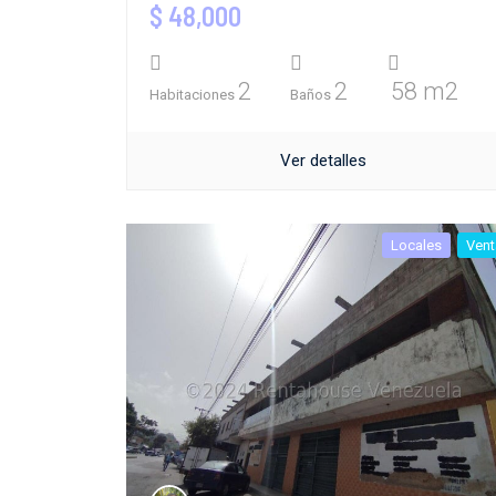
$ 48,000
2
2
58 m2
Habitaciones
Baños
Ver detalles
Locales
Vent