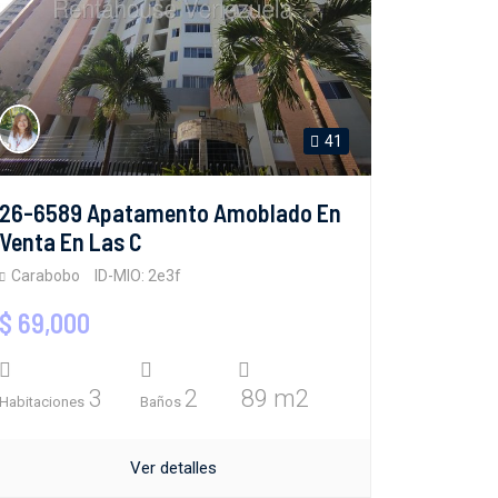
41
26-6589 Apatamento Amoblado En
Venta En Las C
Carabobo
ID-MIO: 2e3f
$ 69,000
3
2
89 m2
Habitaciones
Baños
Ver detalles