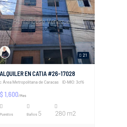
21
ALQUILER EN CATIA #26-17028
Área Metropolitana de Caracas
ID-MIO: 3cf6
$ 1,600
/Mes
5
280 m2
Puestos
Baños