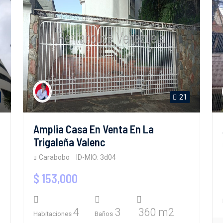
21
Amplia Casa En Venta En La
Trigaleña Valenc
Carabobo
ID-MIO: 3d04
$ 153,000
4
3
360 m2
Habitaciones
Baños