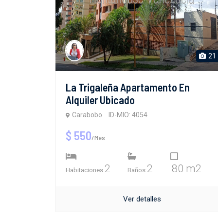
21
La Trigaleña Apartamento En
Alquiler Ubicado
Carabobo
ID-MIO: 4054
$ 550
/Mes
2
2
80 m2
Habitaciones
Baños
Ver detalles