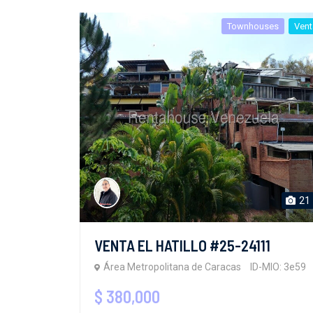
Townhouses
Vent
21
VENTA EL HATILLO #25-24111
Área Metropolitana de Caracas
ID-MIO: 3e59
$ 380,000