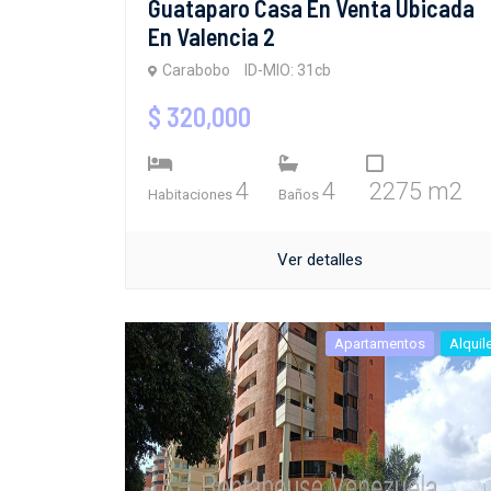
Guataparo Casa En Venta Ubicada
En Valencia 2
Carabobo
ID-MIO: 31cb
$ 320,000
4
4
2275 m2
Habitaciones
Baños
Ver detalles
Apartamentos
Alquil