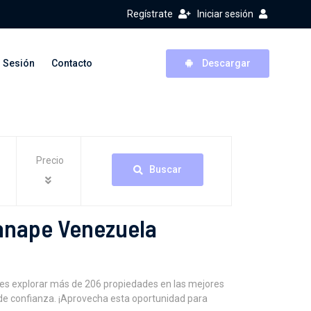
Regístrate
Iniciar sesión
r Sesión
Contacto
Descargar
Precio
Buscar
uanape Venezuela
es explorar más de 206 propiedades en las mejores
de confianza. ¡Aprovecha esta oportunidad para