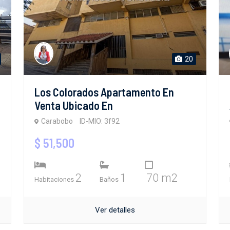
20
Los Colorados Apartamento En
Venta Ubicado En
Carabobo
ID-MIO: 3f92
$ 51,500
2
1
70 m2
Habitaciones
Baños
Ver detalles