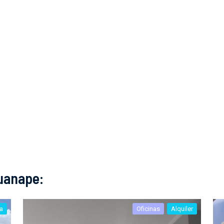
uanape:
a
Oficinas
Alquiler