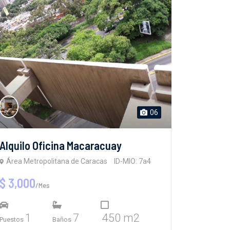
06
Alquilo Oficina Macaracuay
Área Metropolitana de Caracas
ID-MIO: 7a4
$ 3,000
/Mes
1
7
450 m2
Puestos
Baños