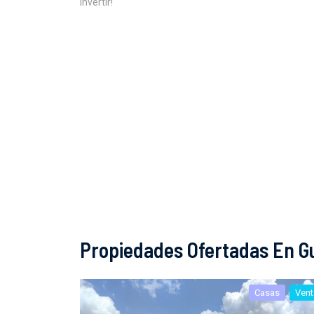
invertir!
Propiedades Ofertadas En G
Casas
Vent