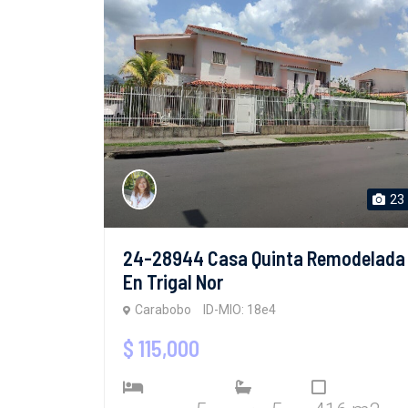
23
24-28944 Casa Quinta Remodelada
En Trigal Nor
Carabobo
ID-MIO: 18e4
$ 115,000