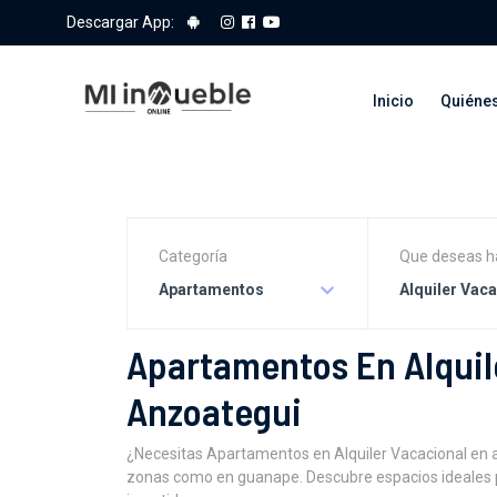
Descargar App:
Inicio
Quiéne
Categoría
Que deseas h
Apartamentos
Alquiler Vac
Apartamentos En Alquil
Anzoategui
¿Necesitas Apartamentos en Alquiler Vacacional en
zonas como en guanape. Descubre espacios ideales p