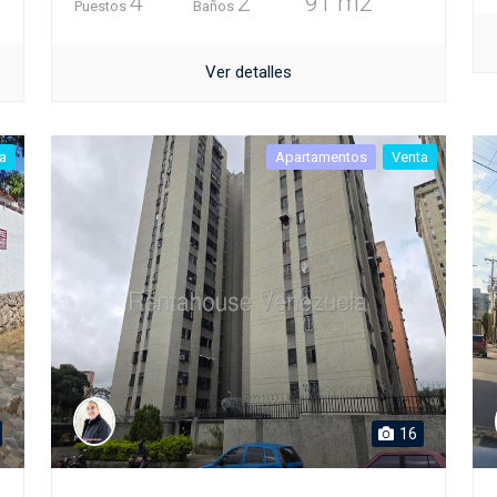
4
2
91 m2
Puestos
Baños
Ver detalles
a
Apartamentos
Venta
16