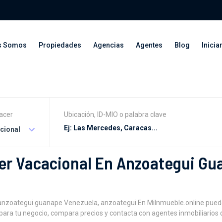
s Somos
Propiedades
Agencias
Agentes
Blog
Inicia
acer
Ubicación, ID-MIO o palabra clave
acional
er Vacacional En Anzoategui G
 anzoategui guanape Venezuela, anzoategui En MiInmueble.online pued
ara tu negocio, compara precios y contacta con agentes inmobiliarios 