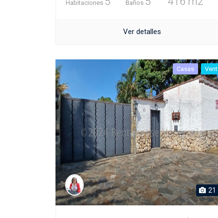
5
5
416 m2
Habitaciones
Baños
Ver detalles
Casas
Vent
21