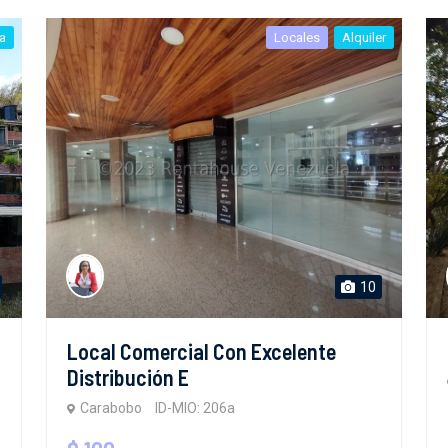
a
Locales
Alquiler
10
Local Comercial Con Excelente
Distribución E
Carabobo
ID-MIO: 206a