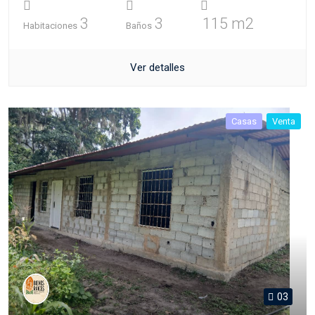
3
3
115 m2
Habitaciones
Baños
Ver detalles
Casas
Venta
03