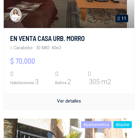
11
EN VENTA CASA URB. MORRO
Carabobo
ID-MIO: 40e3
$ 70,000
3
2
305 m2
Habitaciones
Baños
Ver detalles
Apartamentos
Alquiler