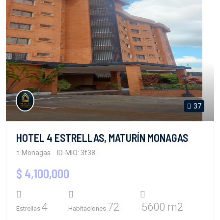
37
HOTEL 4 ESTRELLAS, MATURÍN MONAGAS
Monagas
ID-MIO: 3f38
$ 4,100,000
4
72
5600 m2
Estrellas
Habitaciones