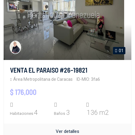
01
VENTA EL PARAISO #26-19821
Área Metropolitana de Caracas
ID-MIO: 3fa6
$ 176,000
4
3
136 m2
Habitaciones
Baños
Ver detalles