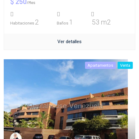
$ 250
/Mes
2
1
53 m2
Habitaciones
Baños
Ver detalles
Apartamentos
Venta