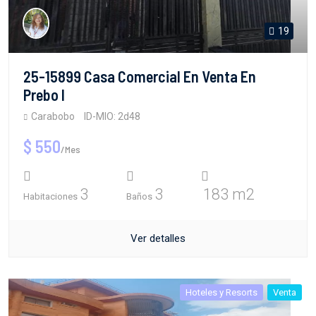
19
25-15899 Casa Comercial En Venta En
Prebo I
Carabobo
ID-MIO: 2d48
$ 550
/Mes
3
3
183 m2
Habitaciones
Baños
Ver detalles
Hoteles y Resorts
Venta