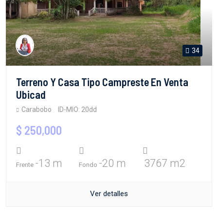
34
Terreno Y Casa Tipo Campreste En Venta
Ubicad
Carabobo
ID-MIO: 20dd
$ 250,000
-13 m
-20 m
3767 m2
Frente
Fondo
Ver detalles