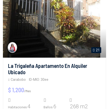
21
La Trigaleña Apartamento En Alquiler
Ubicado
Carabobo
ID-MIO: 30ee
$ 1,200
/Mes
4
6
268 m2
Habitaciones
Baños