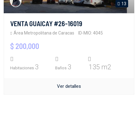
13
VENTA GUAICAY #26-16019
Área Metropolitana de Caracas
ID-MIO: 4045
$ 200,000
3
3
135 m2
Habitaciones
Baños
Ver detalles