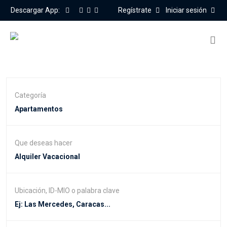
Descargar App:
Regístrate
Iniciar sesión
Categoría
Que deseas hacer
Ubicación, ID-MIO o palabra clave