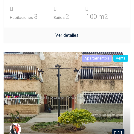
3
2
100 m2
Habitaciones
Baños
Ver detalles
Apartamentos
Venta
11