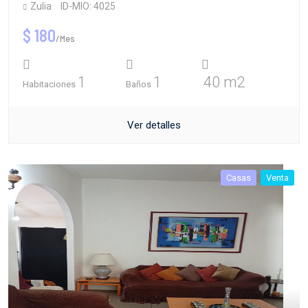
Zulia
ID-MIO: 4025
$ 180
/Mes
1
1
40 m2
Habitaciones
Baños
Ver detalles
Casas
Venta