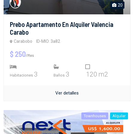
20
Prebo Apartamento En Alquiler Valencia
Carabo
Carabobo
ID-MIO: 3a82
$ 250
/Mes
3
3
120 m2
Habitaciones
Baños
Ver detalles
Townhouses
Alquiler