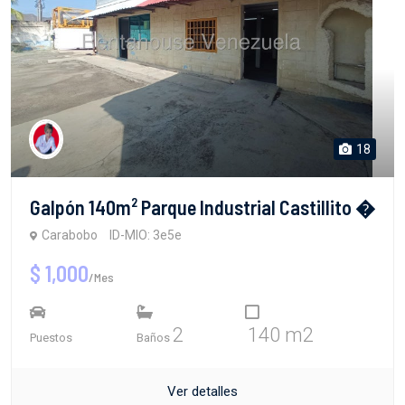
18
Galpón 140m² Parque Industrial Castillito �
Carabobo
ID-MIO: 3e5e
$ 1,000
/Mes
2
140 m2
Puestos
Baños
Ver detalles