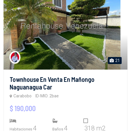
21
Townhouse En Venta En Mañongo
Naguanagua Car
Carabobo
ID-MIO: 2bae
$ 190,000
4
4
318 m2
Habitaciones
Baños