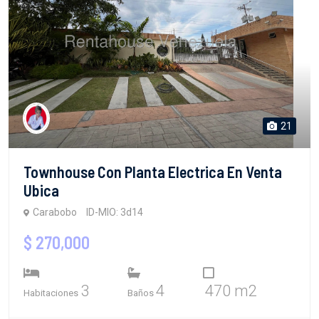
21
Townhouse Con Planta Electrica En Venta
Ubica
Carabobo
ID-MIO: 3d14
$ 270,000
3
4
470 m2
Habitaciones
Baños