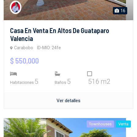
16
Casa En Venta En Altos De Guataparo
Valencia
Carabobo
ID-MIO: 24fe
$ 550,000
5
5
516 m2
Habitaciones
Baños
Ver detalles
Townhouses
Venta