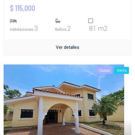
$ 115,000
3
2
81 m2
Habitaciones
Baños
Ver detalles
Casas
Venta