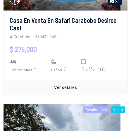
21
Casa En Venta En Safari Carabobo Desiree
Cast
Carabobo
ID-MIO: 3a3c
$ 275,000
5
7
1222 m2
Habitaciones
Baños
Ver detalles
Townhouses
Venta