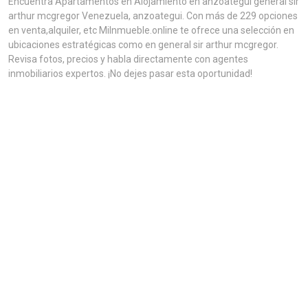
Encuentra Apartamentos en Alojamiento en anzoategui general sir
arthur mcgregor Venezuela, anzoategui. Con más de 229 opciones
en venta,alquiler, etc MiInmueble.online te ofrece una selección en
ubicaciones estratégicas como en general sir arthur mcgregor.
Revisa fotos, precios y habla directamente con agentes
inmobiliarios expertos. ¡No dejes pasar esta oportunidad!