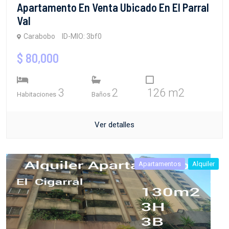
Apartamento En Venta Ubicado En El Parral
Val
Carabobo
ID-MIO: 3bf0
$ 80,000
3
2
126 m2
Habitaciones
Baños
Ver detalles
Apartamentos
Alquiler