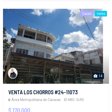
Casas
Venta
14
VENTA LOS CHORROS #24-11073
Área Metropolitana de Caracas
ID-MIO: 3c90
$ 170,000