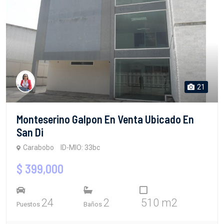
21
Monteserino Galpon En Venta Ubicado En
San Di
Carabobo
ID-MIO: 33bc
$ 399,000
24
2
510 m2
Puestos
Baños