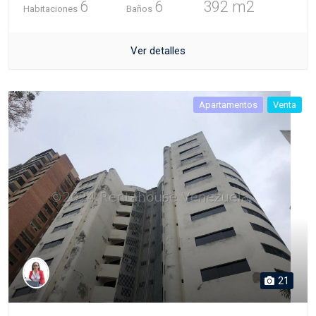
6
6
392 m2
Habitaciones
Baños
Ver detalles
Apartamentos
Venta
21