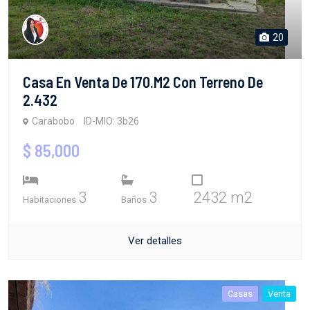
20
Casa En Venta De 170.m2 Con Terreno De
2.432
Carabobo
ID-MIO: 3b26
$ 85,000
3
3
2432 m2
Habitaciones
Baños
Ver detalles
Casas
Venta