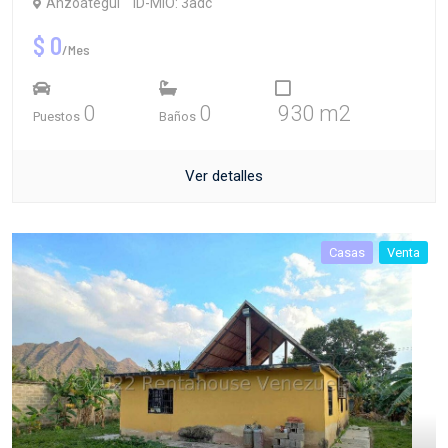
Anzoátegui
ID-MIO: 3adc
$ 0
/Mes
0
0
930 m2
Puestos
Baños
Ver detalles
Casas
Venta