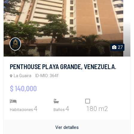
27
PENTHOUSE PLAYA GRANDE, VENEZUELA.
La Guaira
ID-MIO: 364f
$ 140,000
4
4
180 m2
Habitaciones
Baños
Ver detalles