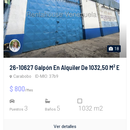
18
26-10627 Galpón En Alquiler De 1032,50 M² E
Carabobo
ID-MIO: 37b9
$ 800
/Mes
3
5
1032 m2
Puestos
Baños
Ver detalles