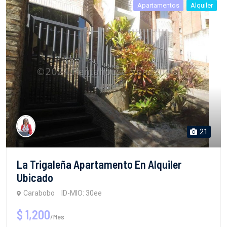
Apartamentos
Alquiler
21
La Trigaleña Apartamento En Alquiler
Ubicado
Carabobo
ID-MIO: 30ee
$ 1,200
/Mes