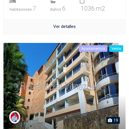
7
6
1036 m2
Habitaciones
Baños
Ver detalles
Apartamentos
Venta
19