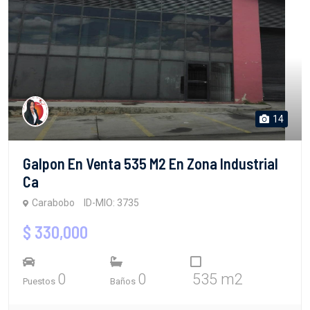
14
Galpon En Venta 535 M2 En Zona Industrial
Ca
Carabobo
ID-MIO: 3735
$ 330,000
0
0
535 m2
Puestos
Baños