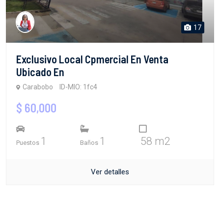
17
Exclusivo Local Cpmercial En Venta
Ubicado En
Carabobo
ID-MIO: 1fc4
$ 60,000
1
1
58 m2
Puestos
Baños
Ver detalles