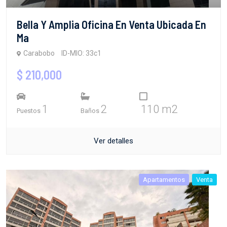
Bella Y Amplia Oficina En Venta Ubicada En
Ma
Carabobo
ID-MIO: 33c1
$ 210,000
1
2
110 m2
Puestos
Baños
Ver detalles
Apartamentos
Venta