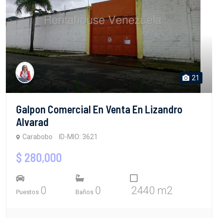
21
Galpon Comercial En Venta En Lizandro
Alvarad
Carabobo
ID-MIO: 3621
$ 280,000
0
0
2440 m2
Puestos
Baños