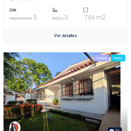
3
3
746 m2
Habitaciones
Baños
Ver detalles
Casas
Venta
21