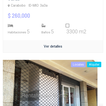
Carabobo
ID-MIO: 3a3a
$ 260,000
5
5
3300 m2
Habitaciones
Baños
Ver detalles
Locales
Alquiler