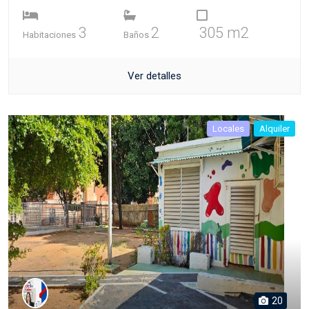
3
2
305 m2
Habitaciones
Baños
Ver detalles
Locales
Alquiler
20