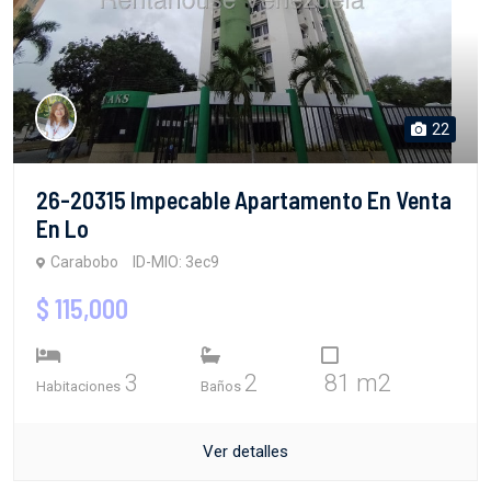
22
26-20315 Impecable Apartamento En Venta
En Lo
Carabobo
ID-MIO: 3ec9
$ 115,000
3
2
81 m2
Habitaciones
Baños
Ver detalles