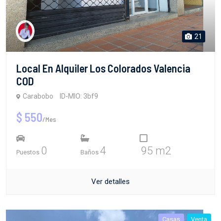
21
Local En Alquiler Los Colorados Valencia
COD
Carabobo
ID-MIO: 3bf9
$ 550
/Mes
0
4
95 m2
Puestos
Baños
Ver detalles
Casas
Venta