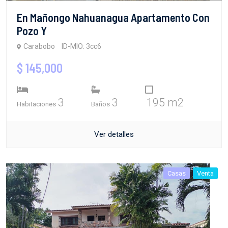
En Mañongo Nahuanagua Apartamento Con
Pozo Y
Carabobo
ID-MIO: 3cc6
$ 145,000
3
3
195 m2
Habitaciones
Baños
Ver detalles
Casas
Venta