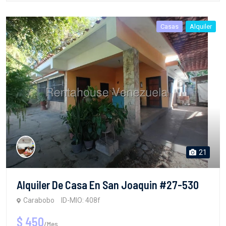
Casas
Alquiler
21
Alquiler De Casa En San Joaquin #27-530
Carabobo
ID-MIO: 408f
$ 450
/Mes