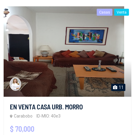
Casas
Venta
11
EN VENTA CASA URB. MORRO
Carabobo
ID-MIO: 40e3
$ 70,000