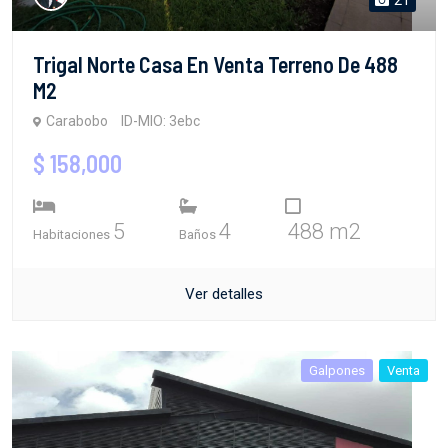
Trigal Norte Casa En Venta Terreno De 488
M2
Carabobo
ID-MIO: 3ebc
$ 158,000
5
4
488 m2
Habitaciones
Baños
Ver detalles
Galpones
Venta