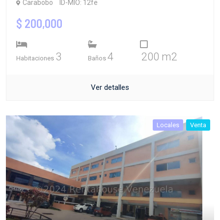
Carabobo
ID-MIO: 12fe
$ 200,000
3
4
200 m2
Habitaciones
Baños
Ver detalles
Locales
Venta