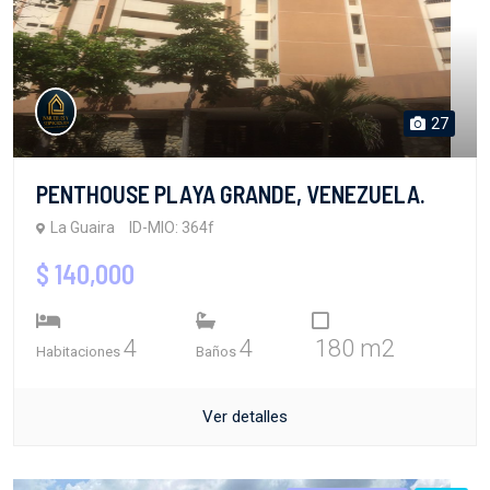
27
PENTHOUSE PLAYA GRANDE, VENEZUELA.
La Guaira
ID-MIO: 364f
$ 140,000
4
4
180 m2
Habitaciones
Baños
Ver detalles