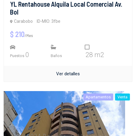
YL Rentahouse Alquila Local Comercial Av.
Bol
Carabobo
ID-MIO: 3fbe
$ 210
/Mes
0
28 m2
Puestos
Baños
Ver detalles
Apartamentos
Venta