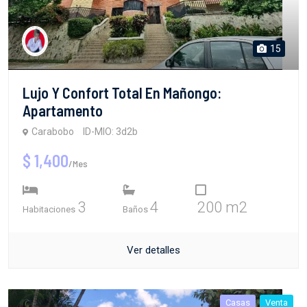
15
Lujo Y Confort Total En Mañongo:
Apartamento
Carabobo
ID-MIO: 3d2b
$ 1,400
/Mes
3
4
200 m2
Habitaciones
Baños
Ver detalles
Casas
Venta