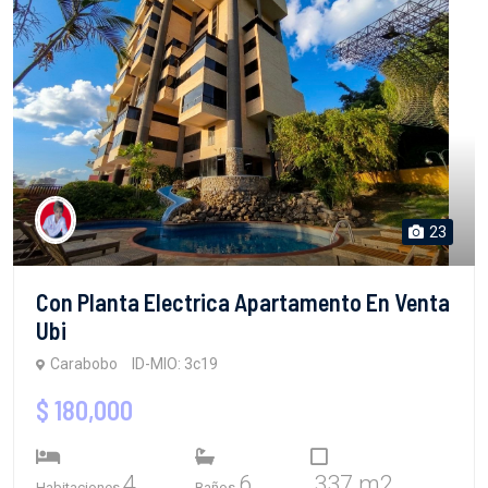
23
Con Planta Electrica Apartamento En Venta
Ubi
Carabobo
ID-MIO: 3c19
$ 180,000
4
6
337 m2
Habitaciones
Baños