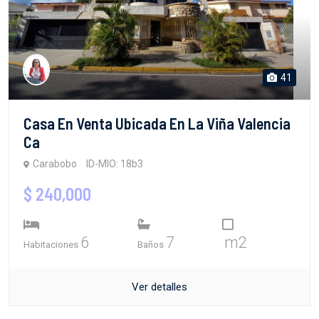
41
Casa En Venta Ubicada En La Viña Valencia
Ca
Carabobo
ID-MIO: 18b3
$ 240,000
6
7
m2
Habitaciones
Baños
Ver detalles