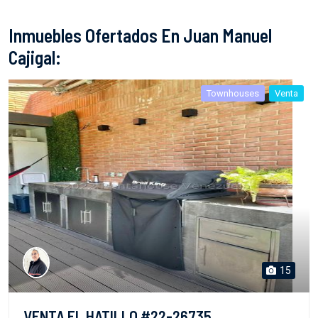
Inmuebles Ofertados En Juan Manuel
Cajigal:
Townhouses
Venta
15
VENTA EL HATILLO #22-26735