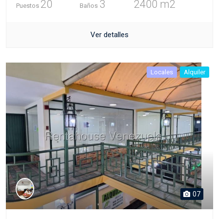
20
3
2400 m2
Puestos
Baños
Ver detalles
Locales
Alquiler
07