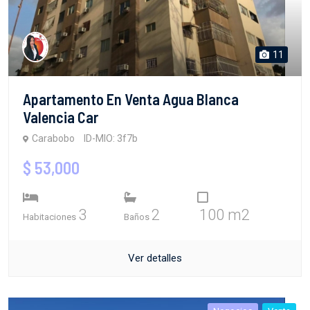
11
Apartamento En Venta Agua Blanca
Valencia Car
Carabobo
ID-MIO: 3f7b
$ 53,000
3
2
100 m2
Habitaciones
Baños
Ver detalles