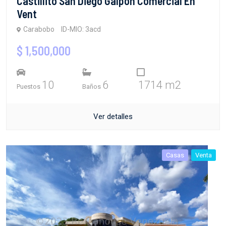
Castillito San Diego Galpon Comercial En
Vent
Carabobo
ID-MIO: 3acd
$ 1,500,000
10
6
1714 m2
Puestos
Baños
Ver detalles
Casas
Venta