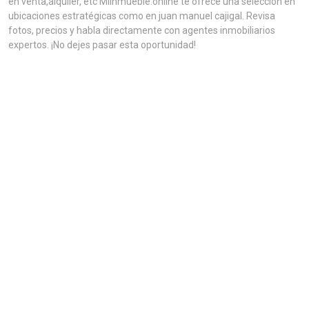
en venta,alquiler, etc MiInmueble.online te ofrece una selección en
ubicaciones estratégicas como en juan manuel cajigal. Revisa
fotos, precios y habla directamente con agentes inmobiliarios
expertos. ¡No dejes pasar esta oportunidad!