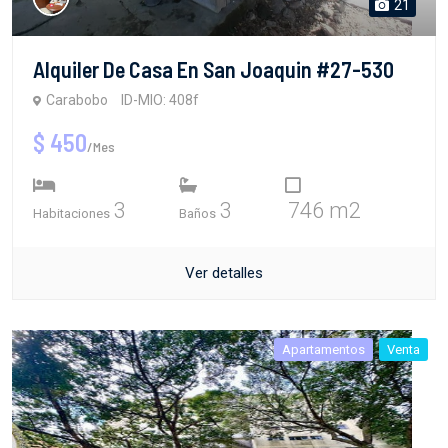
21
Alquiler De Casa En San Joaquin #27-530
Carabobo
ID-MIO: 408f
$ 450
/Mes
3
3
746 m2
Habitaciones
Baños
Ver detalles
Apartamentos
Venta