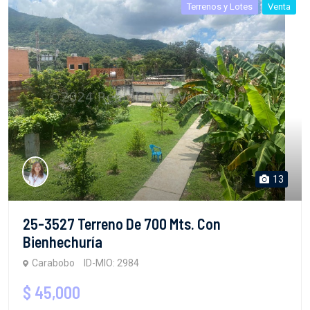
Terrenos y Lotes
Venta
13
25-3527 Terreno De 700 Mts. Con
Bienhechuría
Carabobo
ID-MIO: 2984
$ 45,000