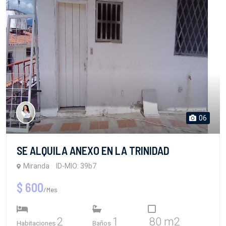
06
SE ALQUILA ANEXO EN LA TRINIDAD
Miranda
ID-MIO: 39b7
$ 600
/Mes
2
1
80 m2
Habitaciones
Baños