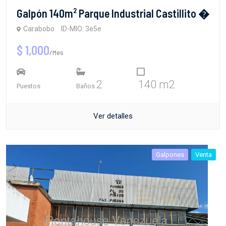
Galpón 140m² Parque Industrial Castillito �
Carabobo
ID-MIO: 3e5e
$ 1,000
/Mes
2
140 m2
Puestos
Baños
Ver detalles
Galpones
Venta