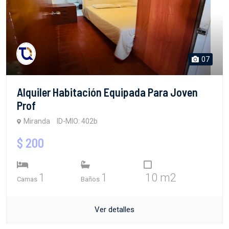
07
Alquiler Habitación Equipada Para Joven
Prof
Miranda
ID-MIO: 402b
$ 200
1
1
10 m2
Camas
Baños
Ver detalles