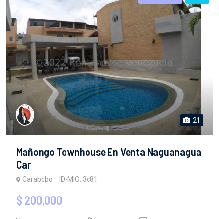
21
Mañongo Townhouse En Venta Naguanagua
Car
Carabobo
ID-MIO: 3c81
$ 200,000