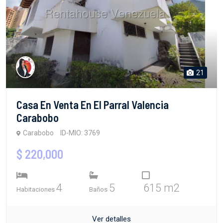
21
Casa En Venta En El Parral Valencia
Carabobo
Carabobo
ID-MIO: 3769
$ 220,000
4
5
615 m2
Habitaciones
Baños
Ver detalles