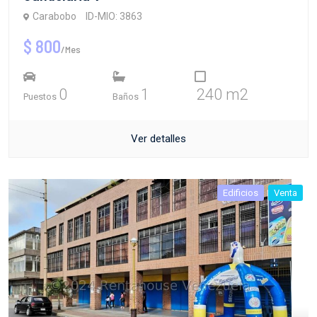
Carabobo
ID-MIO: 3863
$ 800
/Mes
0
1
240 m2
Puestos
Baños
Ver detalles
Edificios
Venta