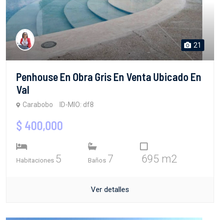
21
Penhouse En Obra Gris En Venta Ubicado En
Val
Carabobo
ID-MIO: df8
$ 400,000
5
7
695 m2
Habitaciones
Baños
Ver detalles