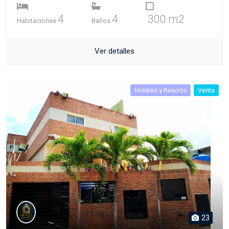
4
4
300 m2
Habitaciones
Baños
Ver detalles
Hoteles y Resorts
Venta
23